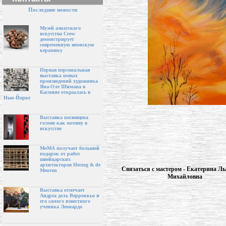
Последние новости
Музей азиатского
искусства Crow
демонстрирует
современную японскую
керамику
Первая персональная
выставка новых
произведений художника
Яна-Оле Шимана в
Касмине открылась в
Нью-Йорке
Выставка посвящена
голове как мотиву в
искусстве
МоМА получает большой
подарок от работ
швейцарских
архитекторов Herzog & de
Связаться с мастером - Екатерина Л
Meuron
Михайловна
Выставка отмечает
Андреа дель Верроккьо и
его самого известного
ученика Леонардо