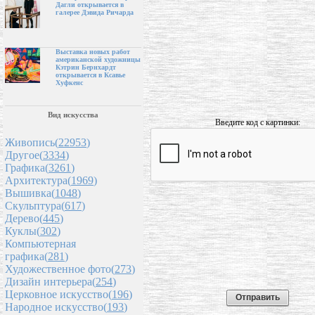
Дагли открывается в
галерее Дэвида Ричарда
Выставка новых работ
американской художницы
Кэтрин Бернхардт
открывается в Ксавье
Хуфкенс
Вид искусства
Введите код с картинки:
Живопись(
22953
)
Другое(
3334
)
Графика(
3261
)
Архитектура(
1969
)
Вышивка(
1048
)
Скульптура(
617
)
Дерево(
445
)
Куклы(
302
)
Компьютерная
графика(
281
)
Художественное фото(
273
)
Дизайн интерьера(
254
)
Церковное искусство(
196
)
Народное искусство(
193
)