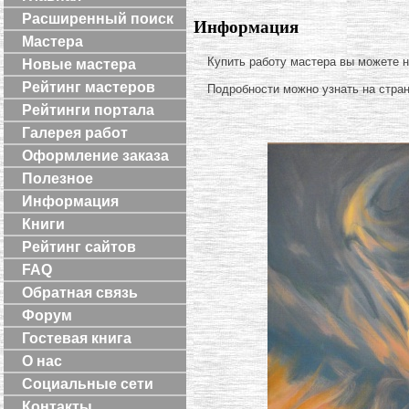
Расширенный поиск
Информация
Мастера
Купить работу мастера вы можете 
Новые мастера
Рейтинг мастеров
Подробности можно узнать на стра
Рейтинги портала
Галерея работ
Оформление заказа
Полезное
Информация
Книги
Рейтинг сайтов
FAQ
Обратная связь
Форум
Гостевая книга
О нас
Социальные сети
Контакты