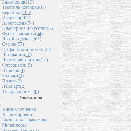
Бижутерия(
119
)
Текстиль (батик)(
107
)
Керамика(
105
)
Витражи(
103
)
Аэрография(
74
)
Ювелирное искусство(
66
)
Фреска, мозаика(
64
)
Дизайн одежды(
61
)
Стекло(
57
)
Графический дизайн(
38
)
Декорации(
26
)
Лоскутная картина(
14
)
Флордизайн(
9
)
Пэчворк(
4
)
Бодиарт(
3
)
Плакат(
2
)
Ленд-арт(
2
)
Театр. костюмы(
0
)
День рождения
Анна Крупченко
Владимировна
Екатерина Герасимова
Михайловна
Наталья Шарикова