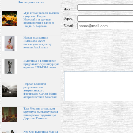
Последние статьи
Имя:
«Где командовали высшие
существа: Генрих
Город:
Нюссляйн и друзья»
открывается в галерее
E-mail:
Гвидо В. Баудаха
Новая экспозиция
Высокого музея
посвящена искусству
южных backroads
Выставка в Глиптотеке
предлагает скульптурную
одиссею 1789-1914 годов
Первая большая
ретроспектива
американского
фотографа Салли Манн
отправляется в Хьюстон
Tate Modern открывает
крупную выставку работ
пионерской художницы
Доротеи Таннинг
Neo-Op: выставка Марка