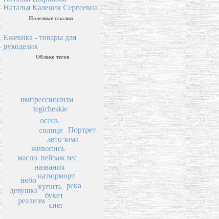
Наталья Каленик Сергеевна
Полезные ссылки
Ежевика - товары для
рукоделия
Облако тегов
импрессионизм
tegicheskie
осень
Портрет
солнце
лето
зима
живопись
пейзаж
масло
лес
названия
натюрморт
небо
река
купить
девушка
букет
реализм
снег