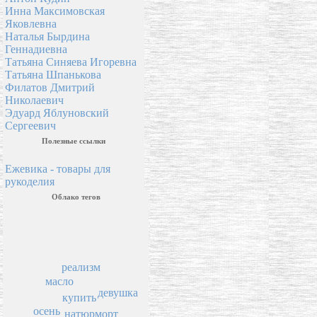
Инна Максимовская
Яковлевна
Наталья Бырдина
Геннадиевна
Татьяна Синяева Игоревна
Татьяна Шпанькова
Филатов Дмитрий
Николаевич
Эдуард Яблуновский
Сергеевич
Полезные ссылки
Ежевика - товары для
рукоделия
Облако тегов
реализм
масло
девушка
купить
осень
натюрморт