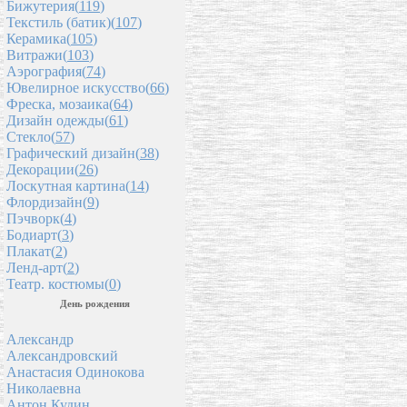
Бижутерия(
119
)
Текстиль (батик)(
107
)
Керамика(
105
)
Витражи(
103
)
Аэрография(
74
)
Ювелирное искусство(
66
)
Фреска, мозаика(
64
)
Дизайн одежды(
61
)
Стекло(
57
)
Графический дизайн(
38
)
Декорации(
26
)
Лоскутная картина(
14
)
Флордизайн(
9
)
Пэчворк(
4
)
Бодиарт(
3
)
Плакат(
2
)
Ленд-арт(
2
)
Театр. костюмы(
0
)
День рождения
Александр
Александровский
Анастасия Одинокова
Николаевна
Антон Кудин