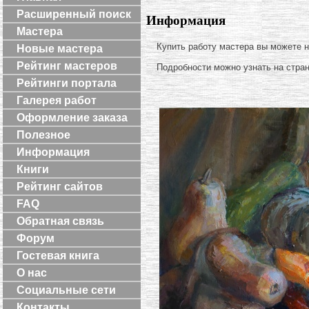
Расширенный поиск
Информация
Мастера
Купить работу мастера вы можете 
Новые мастера
Рейтинг мастеров
Подробности можно узнать на стра
Рейтинги портала
Галерея работ
Оформление заказа
Полезное
Информация
Книги
Рейтинг сайтов
FAQ
Обратная связь
Форум
Гостевая книга
О нас
Социальные сети
Контакты