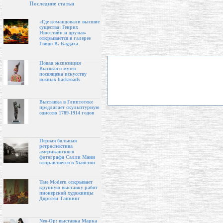
Последние статьи
«Где командовали высшие
существа: Генрих
Нюссляйн и друзья»
открывается в галерее
Гвидо В. Баудаха
Новая экспозиция
Высокого музея
посвящена искусству
южных backroads
Выставка в Глиптотеке
предлагает скульптурную
одиссею 1789-1914 годов
Первая большая
ретроспектива
американского
фотографа Салли Манн
отправляется в Хьюстон
Tate Modern открывает
крупную выставку работ
пионерской художницы
Доротеи Таннинг
Neo-Op: выставка Марка