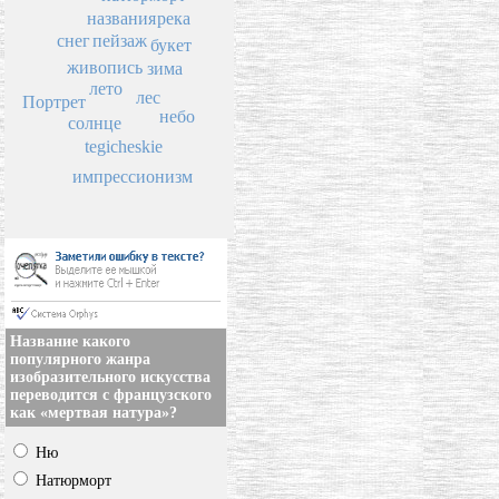
названия
река
пейзаж
снег
букет
живопись
зима
лето
лес
Портрет
небо
солнце
tegicheskie
импрессионизм
Название какого
популярного жанра
изобразительного искусства
переводится с французского
как «мертвая натура»?
Ню
Натюрморт