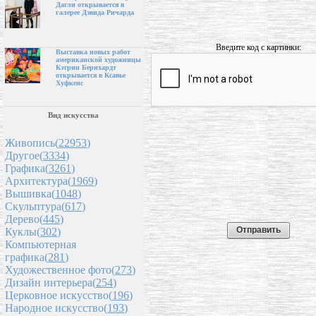
Дагли открывается в
галерее Дэвида Ричарда
Введите код с картинки:
Выставка новых работ
американской художницы
Кэтрин Бернхардт
открывается в Ксавье
Хуфкенс
Вид искусства
Живопись(
22953
)
Другое(
3334
)
Графика(
3261
)
Архитектура(
1969
)
Вышивка(
1048
)
Скульптура(
617
)
Дерево(
445
)
Куклы(
302
)
Компьютерная
графика(
281
)
Художественное фото(
273
)
Дизайн интерьера(
254
)
Церковное искусство(
196
)
Народное искусство(
193
)