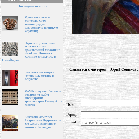
Последние новости
Музей азиатского
искусства Crow
демонстрирует
современную японскую
керамику
Первая персональная
выставка новых
произведений художника
Яна-Оле Шимана в
Касмине открылась в
Нью-Йорке
Связаться с мастером - Юрий Соников 
Выставка посвящена
голове как мотиву в
искусстве
МоМА получает большой
подарок от работ
швейцарских
архитекторов Herzog & de
Имя:
Meuron
Город:
Выставка отмечает
Андреа дель Верроккьо и
E-mail:
его самого известного
ученика Леонардо