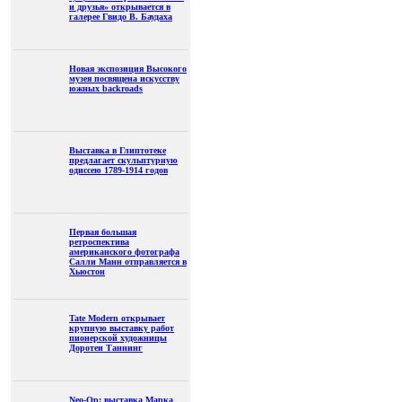
и друзья» открывается в
галерее Гвидо В. Баудаха
Новая экспозиция Высокого
музея посвящена искусству
южных backroads
Выставка в Глиптотеке
предлагает скульптурную
одиссею 1789-1914 годов
Первая большая
ретроспектива
американского фотографа
Салли Манн отправляется в
Хьюстон
Tate Modern открывает
крупную выставку работ
пионерской художницы
Доротеи Таннинг
Neo-Op: выставка Марка