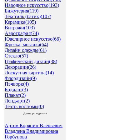
Народное искусство(
193
)
Бижутерия(
119
)
Текстиль (батик)(
107
)
Керамика(
105
)
Витражи(
103
)
Аэрография(
74
)
Ювелирное искусство(
66
)
Фреска, мозаика(
64
)
Дизайн одежды(
61
)
Стекло(
57
)
Графический дизайн(
38
)
Декорации(
26
)
Лоскутная картина(
14
)
Флордизайн(
9
)
Пэчворк(
4
)
Бодиарт(
3
)
Плакат(
2
)
Ленд-арт(
2
)
Театр. костюмы(
0
)
День рождения
Артем Коряпин Влерьевич
Владлена Владимировна
Горбунова