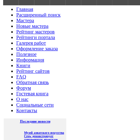
S
Главная
Расширенный поиск
Мастера
Новые мастера
Рейтинг мастеров
Рейтинги портала
Галерея работ
Оформление заказа
Полезное
Информация
Книги
Рейтинг сайтов
FAQ
Обратная связь
Форум
Гостевая книга
О нас
Социальные сети
Контакты
Последние новости
Музей азиатского искусства
Crow демонстрирует
современную японскую