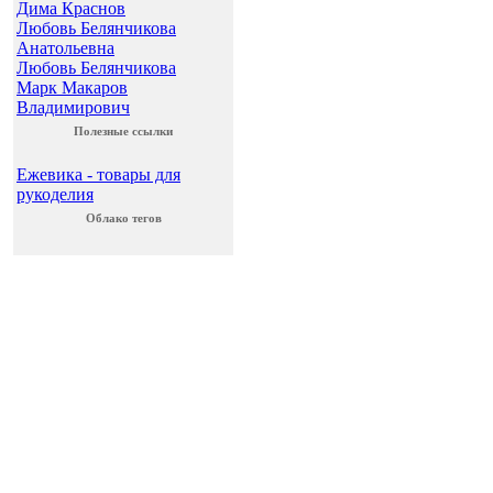
Дима Краснов
Любовь Белянчикова
Анатольевна
Любовь Белянчикова
Марк Макаров
Владимирович
Полезные ссылки
Ежевика - товары для
рукоделия
Облако тегов