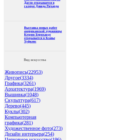
Дагли открывается в
галерее Дэвида Ричарда
Выставка новых работ
американской художницы
Кэтрин Бернхардт
открывается в Ксавье
Хуфкенс
Вид искусства
Живопись(
22953
)
Другое(
3334
)
Графика(
3261
)
Архитектура(
1969
)
Вышивка(
1048
)
Скульптура(
617
)
Дерево(
445
)
Куклы(
302
)
Компьютерная
графика(
281
)
Художественное фото(
273
)
Дизайн интерьера(
254
)
Церковное искусство(
196
)