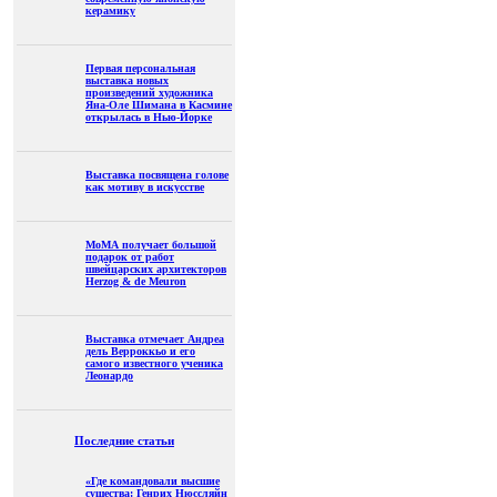
керамику
Первая персональная
выставка новых
произведений художника
Яна-Оле Шимана в Касмине
открылась в Нью-Йорке
Выставка посвящена голове
как мотиву в искусстве
МоМА получает большой
подарок от работ
швейцарских архитекторов
Herzog & de Meuron
Выставка отмечает Андреа
дель Верроккьо и его
самого известного ученика
Леонардо
Последние статьи
«Где командовали высшие
существа: Генрих Нюссляйн