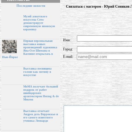
Последние новости
Связаться с мастером - Юрий Соников 
Музей азиатского
искусства Crow
демонстрирует
современную японскую
керамику
Имя:
Первая персональная
выставка новых
произведений художника
Город:
Яна-Оле Шимана в
Касмине открылась в
E-mail:
Нью-Йорке
Выставка посвящена
голове как мотиву в
искусстве
МоМА получает большой
подарок от работ
швейцарских
архитекторов Herzog & de
Meuron
Выставка отмечает
Андреа дель Верроккьо и
его самого известного
ученика Леонардо