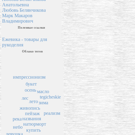
Анатольевна
Любовь Белянчикова
Марк Макаров
Владимирович
Полезные ссылки
Ежевика - товары для
рукоделия
Облако тегов
импрессионизм
букет
осень
масло
tegicheskie
лес
лето
зима
живопись
реализм
пейзаж
названия
река
натюрморт
небо
купить
девушка