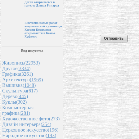
Дагли открывается в
галерее Дэвида Ричарда
Выставка новых работ
американской художницы
Кэтрин Бернхардт
открывается в Ксавье
Хуфкенс
Вид искусства
Живопись(
22953
)
Другое(
3334
)
Графика(
3261
)
Архитектура(
1969
)
Вышивка(
1048
)
Скульптура(
617
)
Дерево(
445
)
Куклы(
302
)
Компьютерная
графика(
281
)
Художественное фото(
273
)
Дизайн интерьера(
254
)
Церковное искусство(
196
)
Народное искусство(
193
)