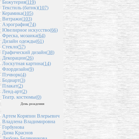
Бижутерия(
119
)
Текстиль (батик)(
107
)
Керамика(
105
)
Витражи(
103
)
Аэрография(
74
)
Ювелирное искусство(
66
)
Фреска, мозаика(
64
)
Дизайн одежды(
61
)
Стекло(
57
)
Графический дизайн(
38
)
Декорации(
26
)
Лоскутная картина(
14
)
Флордизайн(
9
)
Пэчворк(
4
)
Бодиарт(
3
)
Плакат(
2
)
Ленд-арт(
2
)
Театр. костюмы(
0
)
День рождения
Артем Коряпин Влерьевич
Владлена Владимировна
Горбунова
Дима Краснов
Любовь Белянчикова