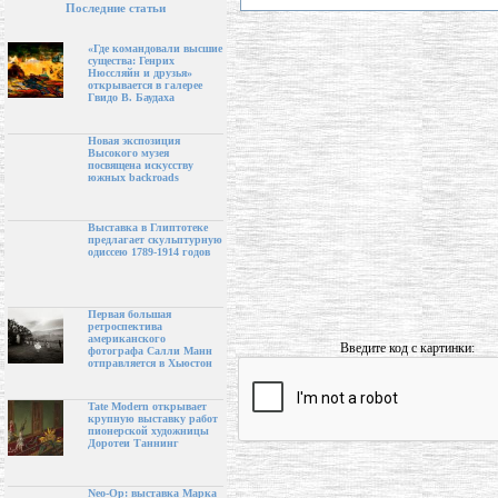
Последние статьи
«Где командовали высшие
существа: Генрих
Нюссляйн и друзья»
открывается в галерее
Гвидо В. Баудаха
Новая экспозиция
Высокого музея
посвящена искусству
южных backroads
Выставка в Глиптотеке
предлагает скульптурную
одиссею 1789-1914 годов
Первая большая
ретроспектива
американского
Введите код с картинки:
фотографа Салли Манн
отправляется в Хьюстон
Tate Modern открывает
крупную выставку работ
пионерской художницы
Доротеи Таннинг
Neo-Op: выставка Марка