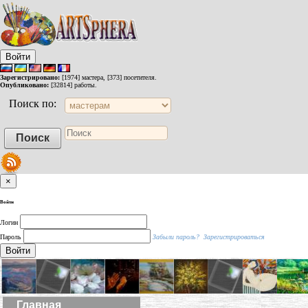
Войти
Зарегистрировано:
[1974] мастера, [373] посетителя.
Опубликовано:
[32814] работы.
Поиск по:
×
Войти
Логин
Пароль
Забыли пароль?
Зарегистрироваться
Войти
Главная