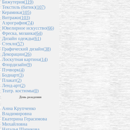
Бижутерия(
119
)
Текстиль (батик)(
107
)
Керамика(
105
)
Витражи(
103
)
Аэрография(
74
)
Ювелирное искусство(
66
)
Фреска, мозаика(
64
)
Дизайн одежды(
61
)
Стекло(
57
)
Графический дизайн(
38
)
Декорации(
26
)
Лоскутная картина(
14
)
Флордизайн(
9
)
Пэчворк(
4
)
Бодиарт(
3
)
Плакат(
2
)
Ленд-арт(
2
)
Театр. костюмы(
0
)
День рождения
Анна Крупченко
Владимировна
Екатерина Герасимова
Михайловна
Наталья Шарикова