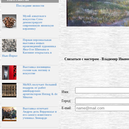
Последние новости
Музей азиатского
искусства Crow
демонстрирует
современную японскую
керамику
Первая персональная
выставка новых
произведений художника
Яна-Оле Шимана в
Касмине открылась в
Нью-Йорке
Связаться с мастером - Владимир Ивано
Выставка посвящена
голове как мотиву в
искусстве
МоМА получает большой
подарок от работ
швейцарских
Имя:
архитекторов Herzog & de
Meuron
Город:
E-mail:
Выставка отмечает
Андреа дель Верроккьо и
его самого известного
ученика Леонардо