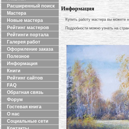
Расширенный поиск
Информация
Мастера
Купить работу мастера вы можете 
Новые мастера
Рейтинг мастеров
Подробности можно узнать на стра
Рейтинги портала
Галерея работ
Оформление заказа
Полезное
Информация
Книги
Рейтинг сайтов
FAQ
Обратная связь
Форум
Гостевая книга
О нас
Социальные сети
Контакты