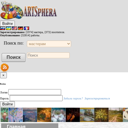
Войти
Зарегистрировано:
[1974] мастера, [373] посетителя.
Опубликовано:
[32814] работы.
Поиск по:
×
Войти
Логин
Пароль
Забыли пароль?
Зарегистрироваться
Войти
Главная