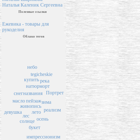
Наталья Каленик Сергеевна
Полезные ссылки
Ежевика - товары для
рукоделия
Облако тегов
небо
tegicheskie
купить
река
натюрморт
Портрет
снег
названия
пейзаж
масло
зима
живопись
реализм
девушка
лето
лес
осень
солнце
букет
импрессионизм