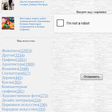
Дагли открывается в
галерее Дэвида Ричарда
Введите код с картинки:
Выставка новых работ
американской художницы
Кэтрин Бернхардт
открывается в Ксавье
Хуфкенс
Вид искусства
Живопись(
22953
)
Другое(
3334
)
Графика(
3261
)
Архитектура(
1969
)
Вышивка(
1048
)
Скульптура(
617
)
Дерево(
445
)
Куклы(
302
)
Компьютерная
графика(
281
)
Художественное фото(
273
)
Дизайн интерьера(
254
)
Церковное искусство(
196
)
Народное искусство(
193
)