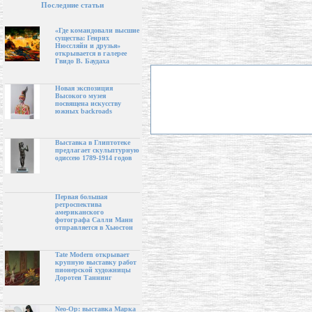
Последние статьи
«Где командовали высшие
существа: Генрих
Нюссляйн и друзья»
открывается в галерее
Гвидо В. Баудаха
Новая экспозиция
Высокого музея
посвящена искусству
южных backroads
Выставка в Глиптотеке
предлагает скульптурную
одиссею 1789-1914 годов
Первая большая
ретроспектива
американского
фотографа Салли Манн
отправляется в Хьюстон
Tate Modern открывает
крупную выставку работ
пионерской художницы
Доротеи Таннинг
Neo-Op: выставка Марка