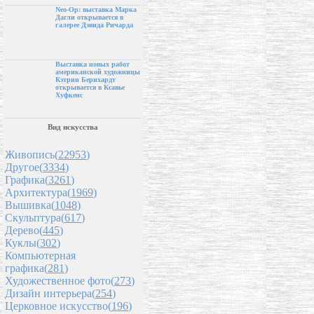
Neo-Op: выставка Марка
Дагли открывается в
галерее Дэвида Ричарда
Выставка новых работ
американской художницы
Кэтрин Бернхардт
открывается в Ксавье
Хуфкенс
Вид искусства
Живопись(
22953
)
Другое(
3334
)
Графика(
3261
)
Архитектура(
1969
)
Вышивка(
1048
)
Скульптура(
617
)
Дерево(
445
)
Куклы(
302
)
Компьютерная
графика(
281
)
Художественное фото(
273
)
Дизайн интерьера(
254
)
Церковное искусство(
196
)