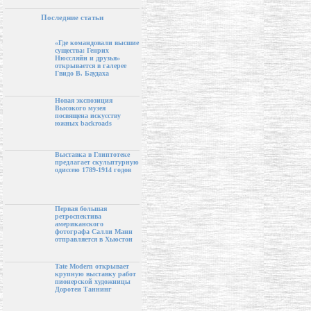
Последние статьи
«Где командовали высшие
существа: Генрих
Нюссляйн и друзья»
открывается в галерее
Гвидо В. Баудаха
Новая экспозиция
Высокого музея
посвящена искусству
южных backroads
Выставка в Глиптотеке
предлагает скульптурную
одиссею 1789-1914 годов
Первая большая
ретроспектива
американского
фотографа Салли Манн
отправляется в Хьюстон
Tate Modern открывает
крупную выставку работ
пионерской художницы
Доротеи Таннинг