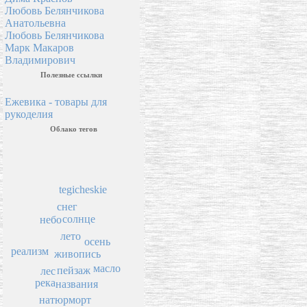
Любовь Белянчикова
Анатольевна
Любовь Белянчикова
Марк Макаров
Владимирович
Полезные ссылки
Ежевика - товары для
рукоделия
Облако тегов
tegicheskie
снег
солнце
небо
лето
осень
реализм
живопись
масло
пейзаж
лес
река
названия
натюрморт