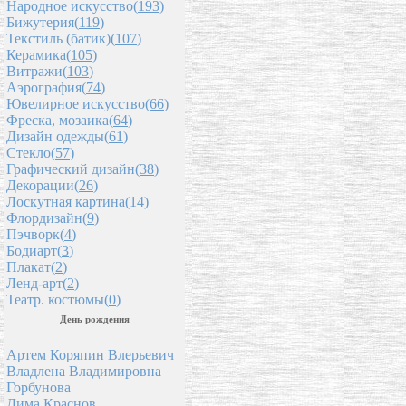
Народное искусство(
193
)
Бижутерия(
119
)
Текстиль (батик)(
107
)
Керамика(
105
)
Витражи(
103
)
Аэрография(
74
)
Ювелирное искусство(
66
)
Фреска, мозаика(
64
)
Дизайн одежды(
61
)
Стекло(
57
)
Графический дизайн(
38
)
Декорации(
26
)
Лоскутная картина(
14
)
Флордизайн(
9
)
Пэчворк(
4
)
Бодиарт(
3
)
Плакат(
2
)
Ленд-арт(
2
)
Театр. костюмы(
0
)
День рождения
Артем Коряпин Влерьевич
Владлена Владимировна
Горбунова
Дима Краснов