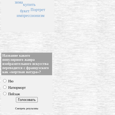
зима
купить
Портрет
букет
импрессионизм
Название какого
популярного жанра
изобразительного искусства
переводится с французского
как «мертвая натура»?
Ню
Натюрморт
Пейзаж
Смотреть результаты