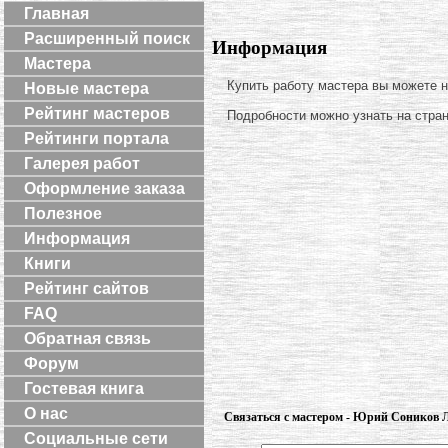
Главная
Расширенный поиск
Информация
Мастера
Купить работу мастера вы можете 
Новые мастера
Рейтинг мастеров
Подробности можно узнать на стра
Рейтинги портала
Галерея работ
Оформление заказа
Полезное
Информация
Книги
Рейтинг сайтов
FAQ
Обратная связь
Форум
Гостевая книга
О нас
Связаться с мастером - Юрий Соников 
Социальные сети