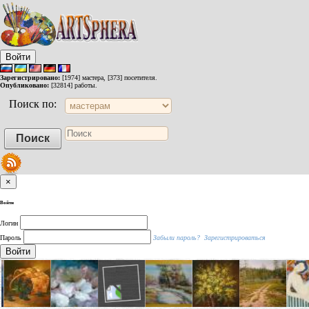
Войти
Зарегистрировано:
[1974] мастера, [373] посетителя.
Опубликовано:
[32814] работы.
Поиск по:
×
Войти
Логин
Пароль
Забыли пароль?
Зарегистрироваться
Войти