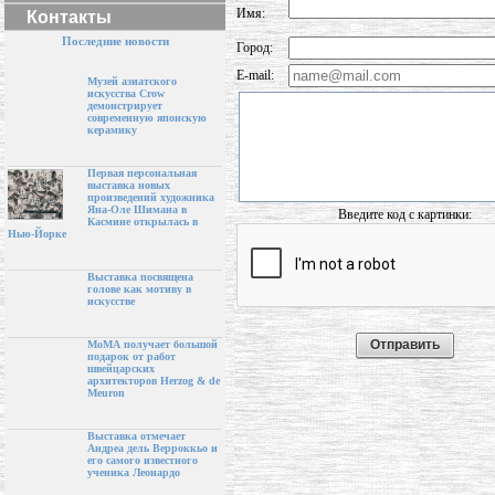
Имя:
Контакты
Последние новости
Город:
E-mail:
Музей азиатского
искусства Crow
демонстрирует
современную японскую
керамику
Первая персональная
выставка новых
произведений художника
Яна-Оле Шимана в
Введите код с картинки:
Касмине открылась в
Нью-Йорке
Выставка посвящена
голове как мотиву в
искусстве
МоМА получает большой
подарок от работ
швейцарских
архитекторов Herzog & de
Meuron
Выставка отмечает
Андреа дель Верроккьо и
его самого известного
ученика Леонардо