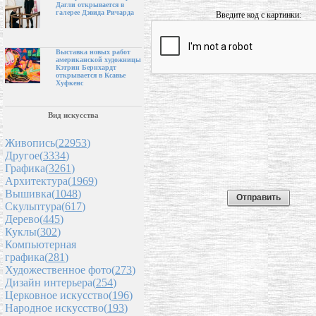
Дагли открывается в
галерее Дэвида Ричарда
Введите код с картинки:
Выставка новых работ
американской художницы
Кэтрин Бернхардт
открывается в Ксавье
Хуфкенс
Вид искусства
Живопись(
22953
)
Другое(
3334
)
Графика(
3261
)
Архитектура(
1969
)
Вышивка(
1048
)
Скульптура(
617
)
Дерево(
445
)
Куклы(
302
)
Компьютерная
графика(
281
)
Художественное фото(
273
)
Дизайн интерьера(
254
)
Церковное искусство(
196
)
Народное искусство(
193
)