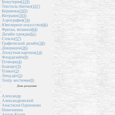
Бижутерия(
119
)
Текстиль (батик)(
107
)
Керамика(
105
)
Витражи(
103
)
Аэрография(
74
)
Ювелирное искусство(
66
)
Фреска, мозаика(
64
)
Дизайн одежды(
61
)
Стекло(
57
)
Графический дизайн(
38
)
Декорации(
26
)
Лоскутная картина(
14
)
Флордизайн(
9
)
Пэчворк(
4
)
Бодиарт(
3
)
Плакат(
2
)
Ленд-арт(
2
)
Театр. костюмы(
0
)
День рождения
Александр
Александровский
Анастасия Одинокова
Николаевна
Антон Кудин