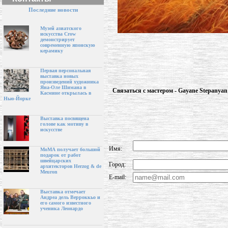
Последние новости
Музей азиатского
искусства Crow
демонстрирует
современную японскую
керамику
Первая персональная
выставка новых
произведений художника
Яна-Оле Шимана в
Связаться с мастером - Gayane Stepanyan
Касмине открылась в
Нью-Йорке
Выставка посвящена
голове как мотиву в
искусстве
Имя:
МоМА получает большой
подарок от работ
швейцарских
Город:
архитекторов Herzog & de
Meuron
E-mail:
Выставка отмечает
Андреа дель Верроккьо и
его самого известного
ученика Леонардо