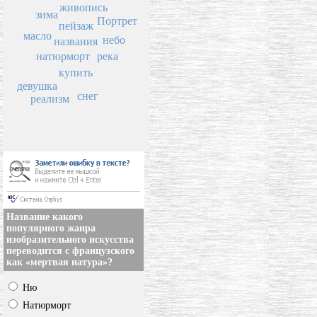
живопись
зима
Портрет
пейзаж
масло
небо
названия
река
натюрморт
купить
девушка
снег
реализм
Название какого
популярного жанра
изобразительного искусства
переводится с французского
как «мертвая натура»?
Ню
Натюрморт