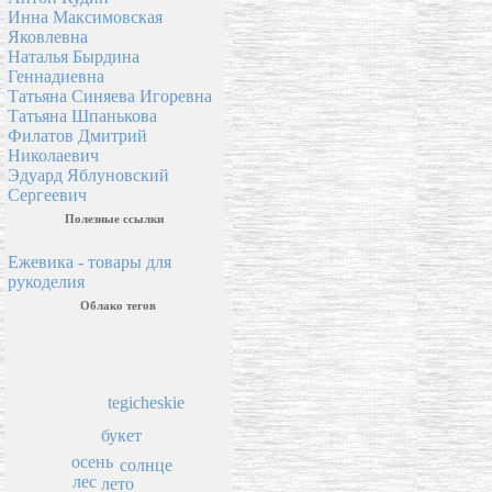
Инна Максимовская
Яковлевна
Наталья Бырдина
Геннадиевна
Татьяна Синяева Игоревна
Татьяна Шпанькова
Филатов Дмитрий
Николаевич
Эдуард Яблуновский
Сергеевич
Полезные ссылки
Ежевика - товары для
рукоделия
Облако тегов
tegicheskie
букет
осень
солнце
лес
лето