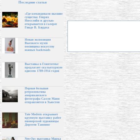
Последние статьи
«Где командовали высшие
существа: Генрих
Нюссляйн и друзья»
открывается в галерее
Гвидо В. Баудаха
Новая экспозиция
Высокого музея
посвящена искусству
южных backroads
Выставка в Глиптотеке
предлагает скульптурную
одиссею 1789-1914 годов
Первая большая
ретроспектива
американского
фотографа Салли Манн
отправляется в Хьюстон
Tate Modern открывает
крупную выставку работ
пионерской художницы
Доротеи Таннинг
Neo-Op: выставка Марка