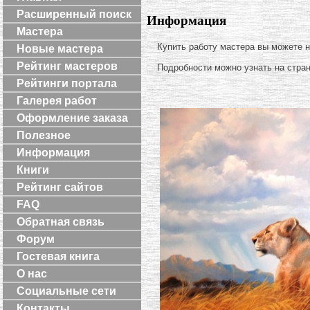
Расширенный поиск
Информация
Мастера
Купить работу мастера вы можете 
Новые мастера
Рейтинг мастеров
Подробности можно узнать на стра
Рейтинги портала
Галерея работ
Оформление заказа
Полезное
Информация
Книги
Рейтинг сайтов
FAQ
Обратная связь
Форум
Гостевая книга
О нас
Социальные сети
Контакты