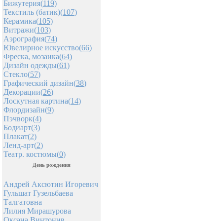
Бижутерия(
119
)
Текстиль (батик)(
107
)
Керамика(
105
)
Витражи(
103
)
Аэрография(
74
)
Ювелирное искусство(
66
)
Фреска, мозаика(
64
)
Дизайн одежды(
61
)
Стекло(
57
)
Графический дизайн(
38
)
Декорации(
26
)
Лоскутная картина(
14
)
Флордизайн(
9
)
Пэчворк(
4
)
Бодиарт(
3
)
Плакат(
2
)
Ленд-арт(
2
)
Театр. костюмы(
0
)
День рождения
Андрей Аксютин Игоревич
Гульшат Гузельбаева
Талгатовна
Лилия Мирашурова
Оксана Винтонив