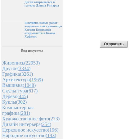
Дагли открывается в
галерее Дэвида Ричарда
Выставка новых работ
американской художницы
Кэтрин Бернхардт
открывается в Ксавье
Хуфкенс
Вид искусства
Живопись(
22953
)
Другое(
3334
)
Графика(
3261
)
Архитектура(
1969
)
Вышивка(
1048
)
Скульптура(
617
)
Дерево(
445
)
Куклы(
302
)
Компьютерная
графика(
281
)
Художественное фото(
273
)
Дизайн интерьера(
254
)
Церковное искусство(
196
)
Народное искусство(
193
)