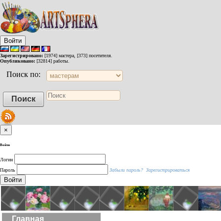
Войти
Зарегистрировано:
[1974] мастера, [373] посетителя.
Опубликовано:
[32814] работы.
Поиск по:
×
Войти
Логин
Пароль
Забыли пароль?
Зарегистрироваться
Войти
Главная