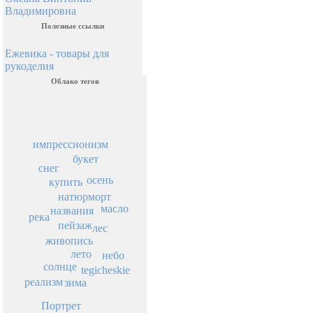
Владимировна
Полезные ссылки
Ежевика - товары для
рукоделия
Облако тегов
импрессионизм
букет
снег
осень
купить
натюрморт
масло
названия
река
пейзаж
лес
живопись
лето
небо
солнце
tegicheskie
реализм
зима
Портрет