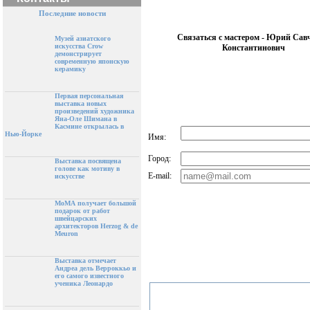
Последние новости
Связаться с мастером - Юрий Cав
Музей азиатского
искусства Crow
Константинович
демонстрирует
современную японскую
керамику
Первая персональная
выставка новых
произведений художника
Яна-Оле Шимана в
Касмине открылась в
Нью-Йорке
Имя:
Город:
Выставка посвящена
голове как мотиву в
E-mail:
искусстве
МоМА получает большой
подарок от работ
швейцарских
архитекторов Herzog & de
Meuron
Выставка отмечает
Андреа дель Верроккьо и
его самого известного
ученика Леонардо