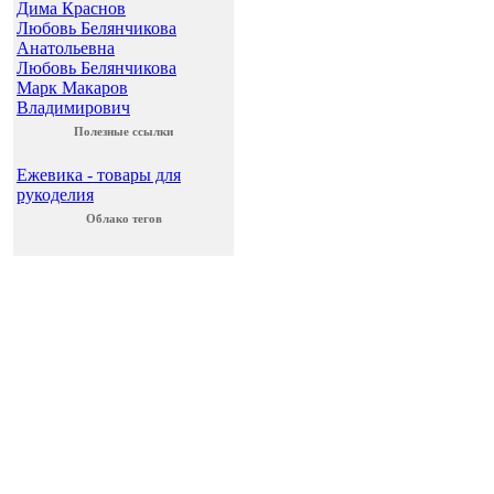
Дима Краснов
Любовь Белянчикова
Анатольевна
Любовь Белянчикова
Марк Макаров
Владимирович
Полезные ссылки
Ежевика - товары для
рукоделия
Облако тегов