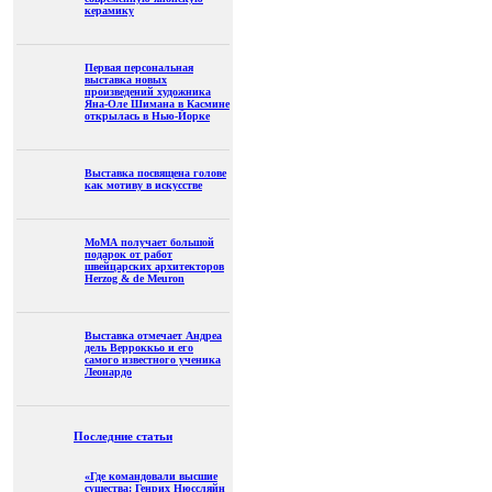
керамику
Первая персональная
выставка новых
произведений художника
Яна-Оле Шимана в Касмине
открылась в Нью-Йорке
Выставка посвящена голове
как мотиву в искусстве
МоМА получает большой
подарок от работ
швейцарских архитекторов
Herzog & de Meuron
Выставка отмечает Андреа
дель Верроккьо и его
самого известного ученика
Леонардо
Последние статьи
«Где командовали высшие
существа: Генрих Нюссляйн