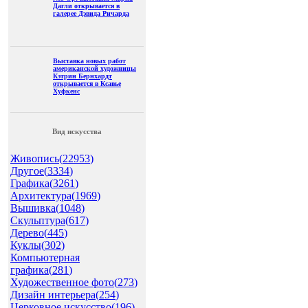
Дагли открывается в
галерее Дэвида Ричарда
Выставка новых работ
американской художницы
Кэтрин Бернхардт
открывается в Ксавье
Хуфкенс
Вид искусства
Живопись(
22953
)
Другое(
3334
)
Графика(
3261
)
Архитектура(
1969
)
Вышивка(
1048
)
Скульптура(
617
)
Дерево(
445
)
Куклы(
302
)
Компьютерная
графика(
281
)
Художественное фото(
273
)
Дизайн интерьера(
254
)
Церковное искусство(
196
)