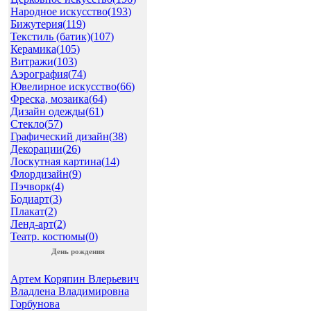
Народное искусство(
193
)
Бижутерия(
119
)
Текстиль (батик)(
107
)
Керамика(
105
)
Витражи(
103
)
Аэрография(
74
)
Ювелирное искусство(
66
)
Фреска, мозаика(
64
)
Дизайн одежды(
61
)
Стекло(
57
)
Графический дизайн(
38
)
Декорации(
26
)
Лоскутная картина(
14
)
Флордизайн(
9
)
Пэчворк(
4
)
Бодиарт(
3
)
Плакат(
2
)
Ленд-арт(
2
)
Театр. костюмы(
0
)
День рождения
Артем Коряпин Влерьевич
Владлена Владимировна
Горбунова