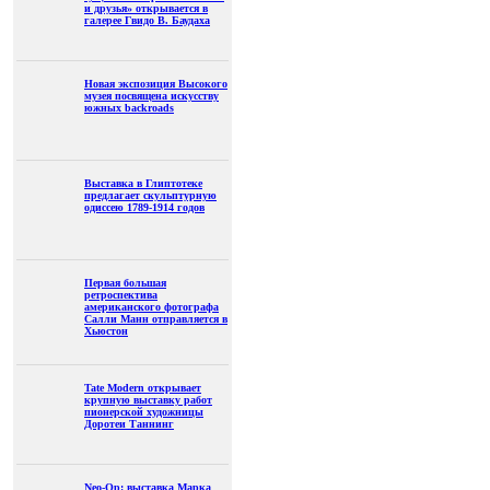
и друзья» открывается в
галерее Гвидо В. Баудаха
Новая экспозиция Высокого
музея посвящена искусству
южных backroads
Выставка в Глиптотеке
предлагает скульптурную
одиссею 1789-1914 годов
Первая большая
ретроспектива
американского фотографа
Салли Манн отправляется в
Хьюстон
Tate Modern открывает
крупную выставку работ
пионерской художницы
Доротеи Таннинг
Neo-Op: выставка Марка