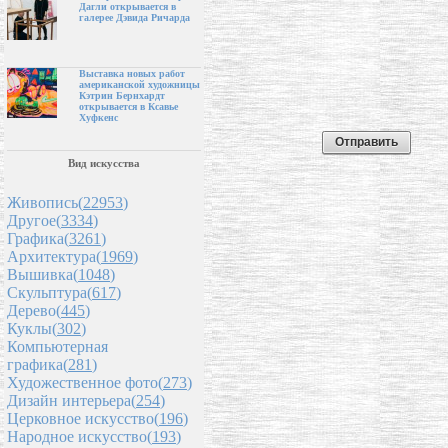
Дагли открывается в
галерее Дэвида Ричарда
Выставка новых работ
американской художницы
Кэтрин Бернхардт
открывается в Ксавье
Хуфкенс
Вид искусства
Живопись(
22953
)
Другое(
3334
)
Графика(
3261
)
Архитектура(
1969
)
Вышивка(
1048
)
Скульптура(
617
)
Дерево(
445
)
Куклы(
302
)
Компьютерная
графика(
281
)
Художественное фото(
273
)
Дизайн интерьера(
254
)
Церковное искусство(
196
)
Народное искусство(
193
)