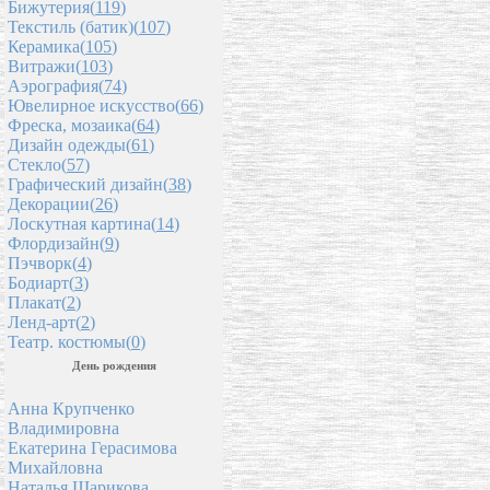
Бижутерия(
119
)
Текстиль (батик)(
107
)
Керамика(
105
)
Витражи(
103
)
Аэрография(
74
)
Ювелирное искусство(
66
)
Фреска, мозаика(
64
)
Дизайн одежды(
61
)
Стекло(
57
)
Графический дизайн(
38
)
Декорации(
26
)
Лоскутная картина(
14
)
Флордизайн(
9
)
Пэчворк(
4
)
Бодиарт(
3
)
Плакат(
2
)
Ленд-арт(
2
)
Театр. костюмы(
0
)
День рождения
Анна Крупченко
Владимировна
Екатерина Герасимова
Михайловна
Наталья Шарикова