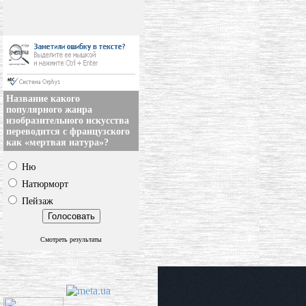
Название какого
популярного жанра
изобразительного искусства
переводится с французского
как «мертвая натура»?
Ню
Натюрморт
Пейзаж
Смотреть результаты