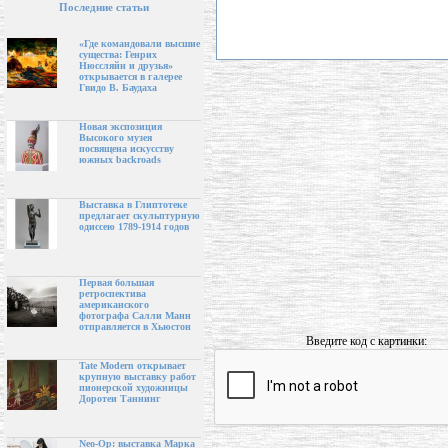
Последние статьи
«Где командовали высшие
существа: Генрих
Нюссляйн и друзья»
открывается в галерее
Гвидо В. Баудаха
Новая экспозиция
Высокого музея
посвящена искусству
южных backroads
Выставка в Глиптотеке
предлагает скульптурную
одиссею 1789-1914 годов
Первая большая
ретроспектива
американского
фотографа Салли Манн
отправляется в Хьюстон
Введите код с картинки:
Tate Modern открывает
крупную выставку работ
пионерской художницы
Доротеи Таннинг
Neo-Op: выставка Марка