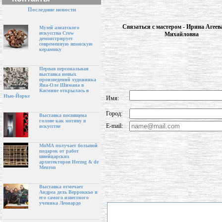
Последние новости
Связаться с мастером - Ирина Агеев
Музей азиатского
искусства Crow
Михайловна
демонстрирует
современную японскую
керамику
Первая персональная
выставка новых
произведений художника
Яна-Оле Шимана в
Касмине открылась в
Нью-Йорке
Имя:
Город:
Выставка посвящена
голове как мотиву в
E-mail:
искусстве
МоМА получает большой
подарок от работ
швейцарских
архитекторов Herzog & de
Meuron
Выставка отмечает
Андреа дель Верроккьо и
его самого известного
ученика Леонардо