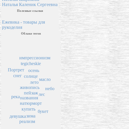
Наталья Каленик Сергеевна
Полезные ссылки
Ежевика - товары для
рукоделия
Облако тегов
импрессионизм
tegicheskie
Портрет
осень
снег
солнце
масло
лето
живопись
небо
пейзаж
лес
река
названия
натюрморт
купить
букет
зима
девушка
реализм