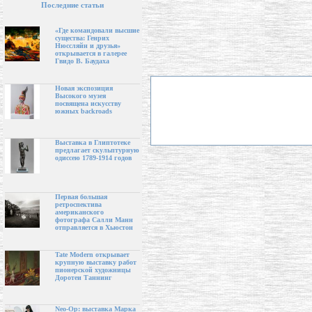
Последние статьи
«Где командовали высшие
существа: Генрих
Нюссляйн и друзья»
открывается в галерее
Гвидо В. Баудаха
Новая экспозиция
Высокого музея
посвящена искусству
южных backroads
Выставка в Глиптотеке
предлагает скульптурную
одиссею 1789-1914 годов
Первая большая
ретроспектива
американского
фотографа Салли Манн
отправляется в Хьюстон
Tate Modern открывает
крупную выставку работ
пионерской художницы
Доротеи Таннинг
Neo-Op: выставка Марка