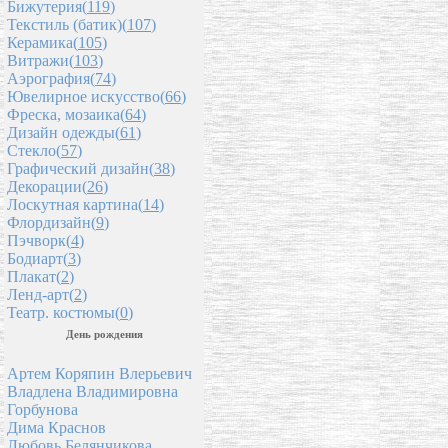
Бижутерия(
119
)
Текстиль (батик)(
107
)
Керамика(
105
)
Витражи(
103
)
Аэрография(
74
)
Ювелирное искусство(
66
)
Фреска, мозаика(
64
)
Дизайн одежды(
61
)
Стекло(
57
)
Графический дизайн(
38
)
Декорации(
26
)
Лоскутная картина(
14
)
Флордизайн(
9
)
Пэчворк(
4
)
Бодиарт(
3
)
Плакат(
2
)
Ленд-арт(
2
)
Театр. костюмы(
0
)
День рождения
Артем Коряпин Влерьевич
Владлена Владимировна
Горбунова
Дима Краснов
Любовь Белянчикова