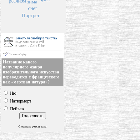
реализм
зима
снег
Портрет
Название какого
популярного жанра
изобразительного искусства
переводится с французского
как «мертвая натура»?
Ню
Натюрморт
Пейзаж
Смотреть результаты