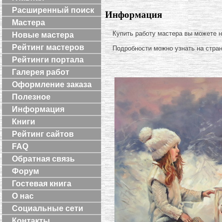
Расширенный поиск
Информация
Мастера
Купить работу мастера вы можете 
Новые мастера
Рейтинг мастеров
Подробности можно узнать на стра
Рейтинги портала
Галерея работ
Оформление заказа
Полезное
Информация
Книги
Рейтинг сайтов
FAQ
Обратная связь
Форум
Гостевая книга
О нас
Социальные сети
Контакты