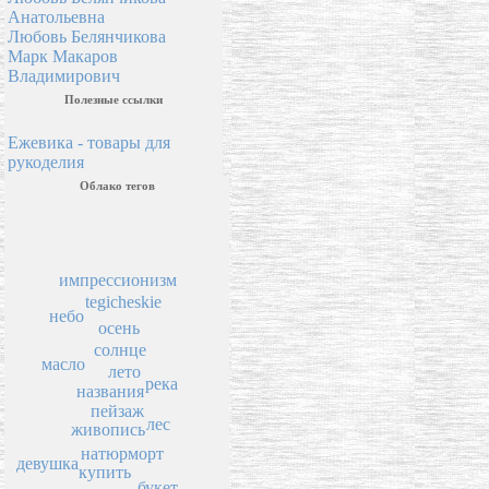
Анатольевна
Любовь Белянчикова
Марк Макаров
Владимирович
Полезные ссылки
Ежевика - товары для
рукоделия
Облако тегов
импрессионизм
tegicheskie
небо
осень
солнце
масло
лето
река
названия
пейзаж
лес
живопись
натюрморт
девушка
купить
букет