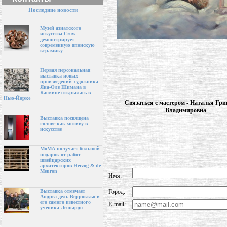
Последние новости
Музей азиатского
искусства Crow
демонстрирует
современную японскую
керамику
Первая персональная
выставка новых
произведений художника
Яна-Оле Шимана в
Касмине открылась в
Нью-Йорке
Связаться с мастером - Наталья Гри
Владимировна
Выставка посвящена
голове как мотиву в
искусстве
МоМА получает большой
подарок от работ
швейцарских
архитекторов Herzog & de
Meuron
Имя:
Город:
Выставка отмечает
Андреа дель Верроккьо и
его самого известного
E-mail:
ученика Леонардо