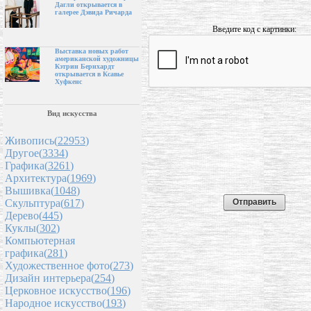
Дагли открывается в
галерее Дэвида Ричарда
Введите код с картинки:
Выставка новых работ
американской художницы
Кэтрин Бернхардт
открывается в Ксавье
Хуфкенс
Вид искусства
Живопись(
22953
)
Другое(
3334
)
Графика(
3261
)
Архитектура(
1969
)
Вышивка(
1048
)
Скульптура(
617
)
Дерево(
445
)
Куклы(
302
)
Компьютерная
графика(
281
)
Художественное фото(
273
)
Дизайн интерьера(
254
)
Церковное искусство(
196
)
Народное искусство(
193
)