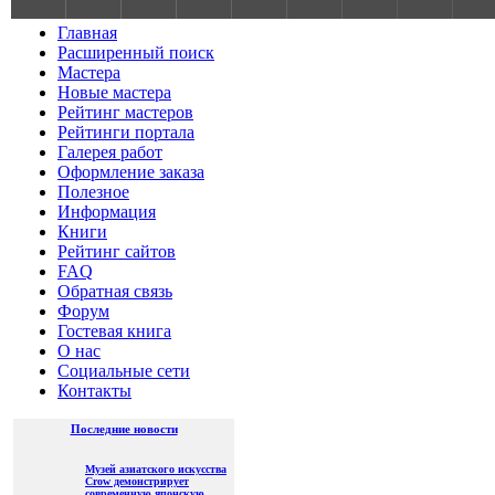
S
Главная
Расширенный поиск
Мастера
Новые мастера
Рейтинг мастеров
Рейтинги портала
Галерея работ
Оформление заказа
Полезное
Информация
Книги
Рейтинг сайтов
FAQ
Обратная связь
Форум
Гостевая книга
О нас
Социальные сети
Контакты
Последние новости
Музей азиатского искусства
Crow демонстрирует
современную японскую