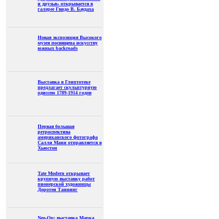
и друзья» открывается в
галерее Гвидо В. Баудаха
Новая экспозиция Высокого
музея посвящена искусству
южных backroads
Выставка в Глиптотеке
предлагает скульптурную
одиссею 1789-1914 годов
Первая большая
ретроспектива
американского фотографа
Салли Манн отправляется в
Хьюстон
Tate Modern открывает
крупную выставку работ
пионерской художницы
Доротеи Таннинг
Neo-Op: выставка Марка