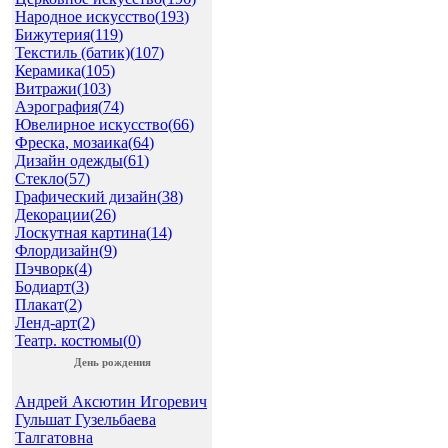
Народное искусство(
193
)
Бижутерия(
119
)
Текстиль (батик)(
107
)
Керамика(
105
)
Витражи(
103
)
Аэрография(
74
)
Ювелирное искусство(
66
)
Фреска, мозаика(
64
)
Дизайн одежды(
61
)
Стекло(
57
)
Графический дизайн(
38
)
Декорации(
26
)
Лоскутная картина(
14
)
Флордизайн(
9
)
Пэчворк(
4
)
Бодиарт(
3
)
Плакат(
2
)
Ленд-арт(
2
)
Театр. костюмы(
0
)
День рождения
Андрей Аксютин Игоревич
Гульшат Гузельбаева
Талгатовна