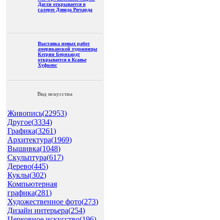
Дагли открывается в
галерее Дэвида Ричарда
Выставка новых работ
американской художницы
Кэтрин Бернхардт
открывается в Ксавье
Хуфкенс
Вид искусства
Живопись(
22953
)
Другое(
3334
)
Графика(
3261
)
Архитектура(
1969
)
Вышивка(
1048
)
Скульптура(
617
)
Дерево(
445
)
Куклы(
302
)
Компьютерная
графика(
281
)
Художественное фото(
273
)
Дизайн интерьера(
254
)
Церковное искусство(
196
)