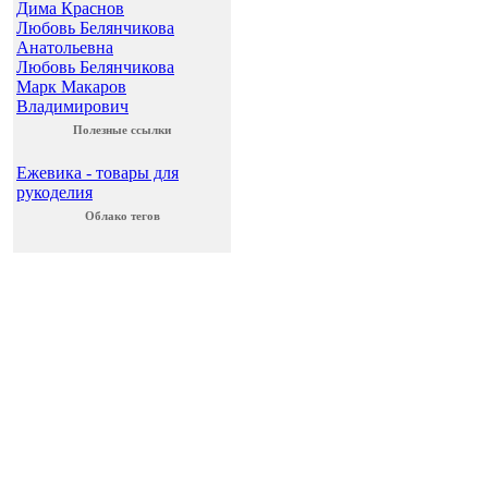
Дима Краснов
Любовь Белянчикова
Анатольевна
Любовь Белянчикова
Марк Макаров
Владимирович
Полезные ссылки
Ежевика - товары для
рукоделия
Облако тегов