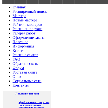
S
Главная
Расширенный поиск
Мастера
Новые мастера
Рейтинг мастеров
Рейтинги портала
Галерея работ
Оформление заказа
Полезное
Информация
Книги
Рейтинг сайтов
FAQ
Обратная связь
Форум
Гостевая книга
О нас
Социальные сети
Контакты
Последние новости
Музей азиатского искусства
Crow демонстрирует
современную японскую