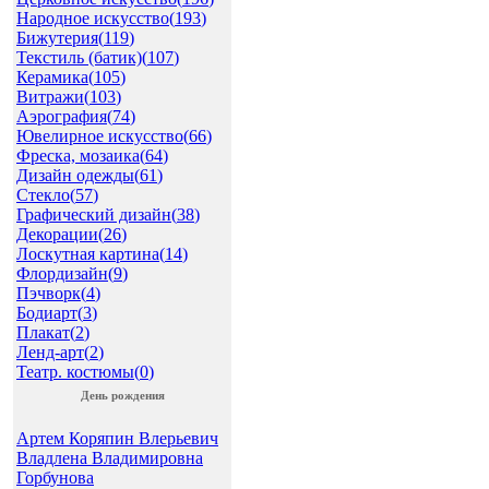
Народное искусство(
193
)
Бижутерия(
119
)
Текстиль (батик)(
107
)
Керамика(
105
)
Витражи(
103
)
Аэрография(
74
)
Ювелирное искусство(
66
)
Фреска, мозаика(
64
)
Дизайн одежды(
61
)
Стекло(
57
)
Графический дизайн(
38
)
Декорации(
26
)
Лоскутная картина(
14
)
Флордизайн(
9
)
Пэчворк(
4
)
Бодиарт(
3
)
Плакат(
2
)
Ленд-арт(
2
)
Театр. костюмы(
0
)
День рождения
Артем Коряпин Влерьевич
Владлена Владимировна
Горбунова