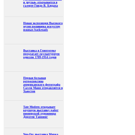
и друзья» открывается в
галерее Гвидо В. Баудаха
Новая экспозиция Высокого
музея посвящена искусству
южных backroads
Выставка в Глиптотеке
предлагает скульптурную
одиссею 1789-1914 годов
Первая большая
ретроспектива
американского фотографа
Салли Манн отправляется в
Хьюстон
Tate Modern открывает
крупную выставку работ
пионерской художницы
Доротеи Таннинг
Neo-Op: выставка Марка