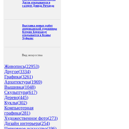
Дагли открывается в
галерее Дэвида Ричарда
Выставка новых работ
американской художницы
Кэтрин Бернхардт
открывается в Ксавье
Хуфкенс
Вид искусства
Живопись(
22953
)
Другое(
3334
)
Графика(
3261
)
Архитектура(
1969
)
Вышивка(
1048
)
Скульптура(
617
)
Дерево(
445
)
Куклы(
302
)
Компьютерная
графика(
281
)
Художественное фото(
273
)
Дизайн интерьера(
254
)
Церковное искусство(
196
)