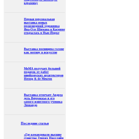
керамику
Первая персональная
выставка новых
произведений художника
Яна-Оле Шимана в Касмине
открылась в Нью-Йорке
Выставка посвящена голове
как мотиву в искусстве
МоМА получает большой
подарок от работ
швейцарских архитекторов
Herzog & de Meuron
Выставка отмечает Андреа
дель Верроккьо и его
самого известного ученика
Леонардо
Последние статьи
«Где командовали высшие
существа: Генрих Нюссляйн