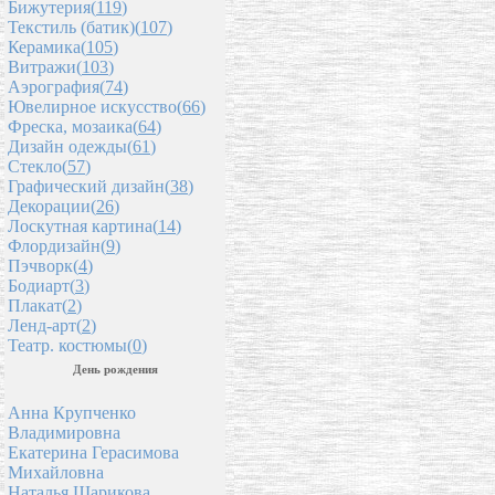
Бижутерия(
119
)
Текстиль (батик)(
107
)
Керамика(
105
)
Витражи(
103
)
Аэрография(
74
)
Ювелирное искусство(
66
)
Фреска, мозаика(
64
)
Дизайн одежды(
61
)
Стекло(
57
)
Графический дизайн(
38
)
Декорации(
26
)
Лоскутная картина(
14
)
Флордизайн(
9
)
Пэчворк(
4
)
Бодиарт(
3
)
Плакат(
2
)
Ленд-арт(
2
)
Театр. костюмы(
0
)
День рождения
Анна Крупченко
Владимировна
Екатерина Герасимова
Михайловна
Наталья Шарикова