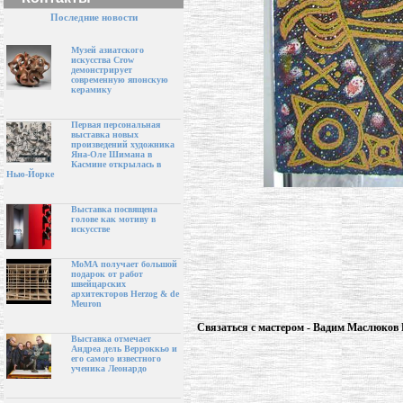
Последние новости
Музей азиатского
искусства Crow
демонстрирует
современную японскую
керамику
Первая персональная
выставка новых
произведений художника
Яна-Оле Шимана в
Касмине открылась в
Нью-Йорке
Выставка посвящена
голове как мотиву в
искусстве
МоМА получает большой
подарок от работ
швейцарских
архитекторов Herzog & de
Meuron
Связаться с мастером - Вадим Маслюков
Выставка отмечает
Андреа дель Верроккьо и
его самого известного
ученика Леонардо