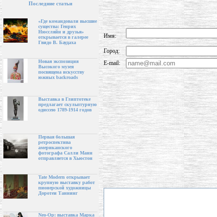
Последние статьи
«Где командовали высшие
существа: Генрих
Нюссляйн и друзья»
Имя:
открывается в галерее
Гвидо В. Баудаха
Город:
Новая экспозиция
E-mail:
Высокого музея
посвящена искусству
южных backroads
Выставка в Глиптотеке
предлагает скульптурную
одиссею 1789-1914 годов
Первая большая
ретроспектива
американского
фотографа Салли Манн
отправляется в Хьюстон
Tate Modern открывает
крупную выставку работ
пионерской художницы
Доротеи Таннинг
Neo-Op: выставка Марка