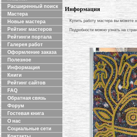
Расширенный поиск
Информация
Мастера
Купить работу мастера вы можете 
Новые мастера
Рейтинг мастеров
Подробности можно узнать на стра
Рейтинги портала
Галерея работ
Оформление заказа
Полезное
Информация
Книги
Рейтинг сайтов
FAQ
Обратная связь
Форум
Гостевая книга
О нас
Социальные сети
Контакты