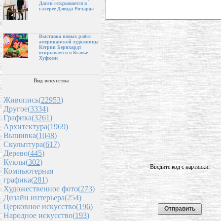
Дагли открывается в
галерее Дэвида Ричарда
Выставка новых работ
американской художницы
Кэтрин Бернхардт
открывается в Ксавье
Хуфкенс
Вид искусства
Живопись(
22953
)
Другое(
3334
)
Графика(
3261
)
Архитектура(
1969
)
Вышивка(
1048
)
Скульптура(
617
)
Дерево(
445
)
Куклы(
302
)
Введите код с картинки:
Компьютерная
графика(
281
)
Художественное фото(
273
)
Дизайн интерьера(
254
)
Церковное искусство(
196
)
Народное искусство(
193
)