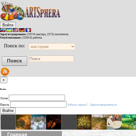
Войти
Зарегистрировано:
[1974] мастера, [373] посетителя.
Опубликовано:
[32814] работы.
Поиск по:
×
Войти
Логин
Пароль
Забыли пароль?
Зарегистрироваться
Войти
Главная