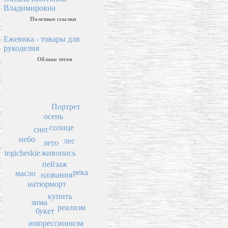
Владимировна
Полезные ссылки
Ежевика - товары для
рукоделия
Облако тегов
Портрет
осень
солнце
снег
небо
лес
лето
живопись
tegicheskie
пейзаж
река
масло
названия
натюрморт
купить
зима
реализм
букет
импрессионизм