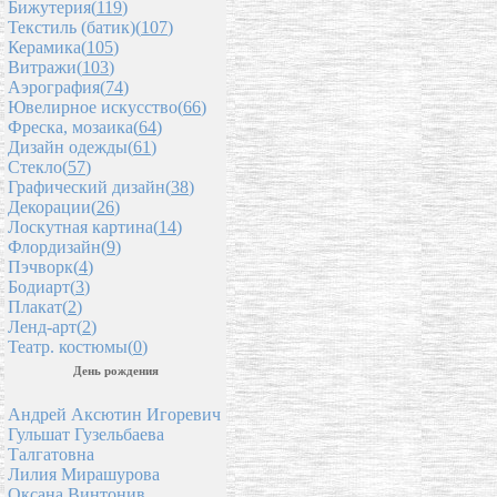
Бижутерия(
119
)
Текстиль (батик)(
107
)
Керамика(
105
)
Витражи(
103
)
Аэрография(
74
)
Ювелирное искусство(
66
)
Фреска, мозаика(
64
)
Дизайн одежды(
61
)
Стекло(
57
)
Графический дизайн(
38
)
Декорации(
26
)
Лоскутная картина(
14
)
Флордизайн(
9
)
Пэчворк(
4
)
Бодиарт(
3
)
Плакат(
2
)
Ленд-арт(
2
)
Театр. костюмы(
0
)
День рождения
Андрей Аксютин Игоревич
Гульшат Гузельбаева
Талгатовна
Лилия Мирашурова
Оксана Винтонив