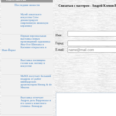
Последние новости
Связаться с мастером - Андрей Кленов 
Музей азиатского
искусства Crow
демонстрирует
современную японскую
керамику
Имя:
Первая персональная
выставка новых
произведений художника
Город:
Яна-Оле Шимана в
Касмине открылась в
E-mail:
Нью-Йорке
Выставка посвящена
голове как мотиву в
искусстве
МоМА получает большой
подарок от работ
швейцарских
архитекторов Herzog & de
Meuron
Выставка отмечает
Андреа дель Верроккьо и
его самого известного
ученика Леонардо