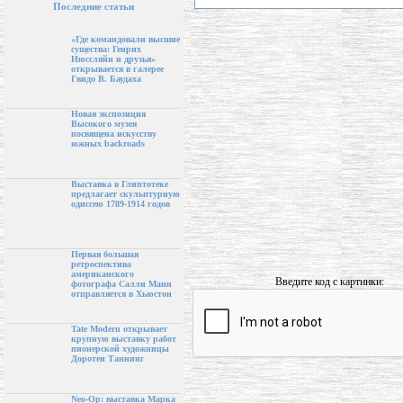
Последние статьи
«Где командовали высшие
существа: Генрих
Нюссляйн и друзья»
открывается в галерее
Гвидо В. Баудаха
Новая экспозиция
Высокого музея
посвящена искусству
южных backroads
Выставка в Глиптотеке
предлагает скульптурную
одиссею 1789-1914 годов
Первая большая
ретроспектива
американского
Введите код с картинки:
фотографа Салли Манн
отправляется в Хьюстон
Tate Modern открывает
крупную выставку работ
пионерской художницы
Доротеи Таннинг
Neo-Op: выставка Марка