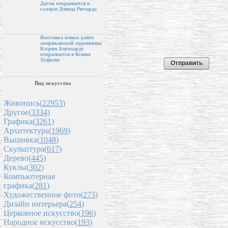
Дагли открывается в
галерее Дэвида Ричарда
Выставка новых работ
американской художницы
Кэтрин Бернхардт
открывается в Ксавье
Хуфкенс
Вид искусства
Живопись(
22953
)
Другое(
3334
)
Графика(
3261
)
Архитектура(
1969
)
Вышивка(
1048
)
Скульптура(
617
)
Дерево(
445
)
Куклы(
302
)
Компьютерная
графика(
281
)
Художественное фото(
273
)
Дизайн интерьера(
254
)
Церковное искусство(
196
)
Народное искусство(
193
)