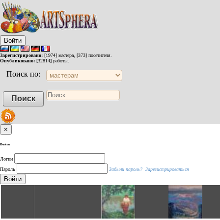
Войти
Зарегистрировано:
[1974] мастера, [373] посетителя.
Опубликовано:
[32814] работы.
Поиск по:
×
Войти
Логин
Пароль
Забыли пароль?
Зарегистрироваться
Войти