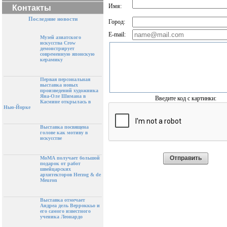
Имя:
Контакты
Последние новости
Город:
E-mail:
Музей азиатского
искусства Crow
демонстрирует
современную японскую
керамику
Первая персональная
выставка новых
произведений художника
Яна-Оле Шимана в
Введите код с картинки:
Касмине открылась в
Нью-Йорке
Выставка посвящена
голове как мотиву в
искусстве
МоМА получает большой
подарок от работ
швейцарских
архитекторов Herzog & de
Meuron
Выставка отмечает
Андреа дель Верроккьо и
его самого известного
ученика Леонардо