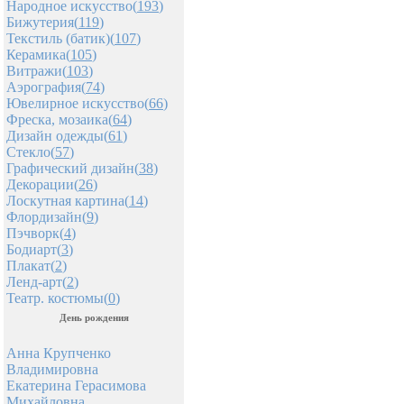
Народное искусство(
193
)
Бижутерия(
119
)
Текстиль (батик)(
107
)
Керамика(
105
)
Витражи(
103
)
Аэрография(
74
)
Ювелирное искусство(
66
)
Фреска, мозаика(
64
)
Дизайн одежды(
61
)
Стекло(
57
)
Графический дизайн(
38
)
Декорации(
26
)
Лоскутная картина(
14
)
Флордизайн(
9
)
Пэчворк(
4
)
Бодиарт(
3
)
Плакат(
2
)
Ленд-арт(
2
)
Театр. костюмы(
0
)
День рождения
Анна Крупченко
Владимировна
Екатерина Герасимова
Михайловна