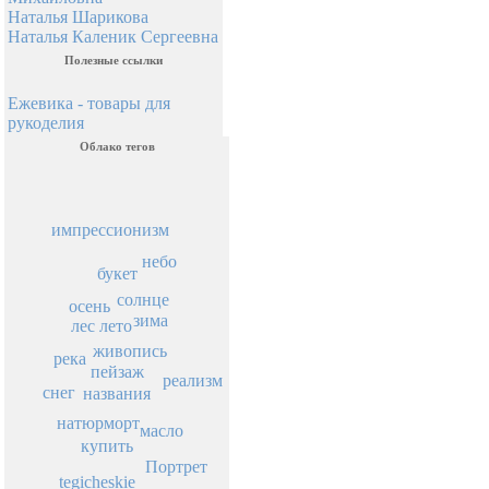
Наталья Шарикова
Наталья Каленик Сергеевна
Полезные ссылки
Ежевика - товары для
рукоделия
Облако тегов
импрессионизм
небо
букет
солнце
осень
зима
лето
лес
живопись
река
пейзаж
реализм
снег
названия
натюрморт
масло
купить
Портрет
tegicheskie