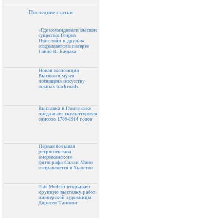
Последние статьи
«Где командовали высшие
существа: Генрих
Нюссляйн и друзья»
открывается в галерее
Гвидо В. Баудаха
Новая экспозиция
Высокого музея
посвящена искусству
южных backroads
Выставка в Глиптотеке
предлагает скульптурную
одиссею 1789-1914 годов
Первая большая
ретроспектива
американского
фотографа Салли Манн
отправляется в Хьюстон
Tate Modern открывает
крупную выставку работ
пионерской художницы
Доротеи Таннинг