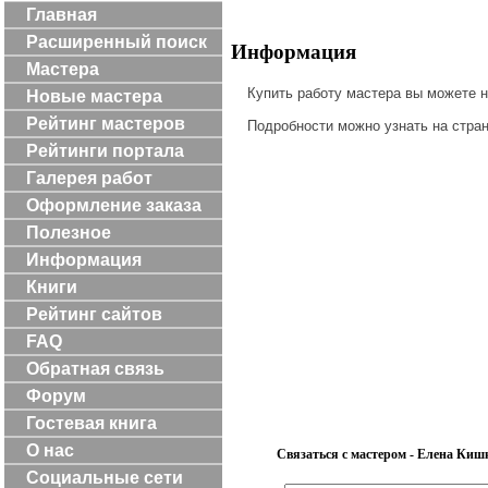
Главная
Расширенный поиск
Информация
Мастера
Купить работу мастера вы можете 
Новые мастера
Рейтинг мастеров
Подробности можно узнать на стра
Рейтинги портала
Галерея работ
Оформление заказа
Полезное
Информация
Книги
Рейтинг сайтов
FAQ
Обратная связь
Форум
Гостевая книга
О нас
Связаться с мастером - Елена Киш
Социальные сети