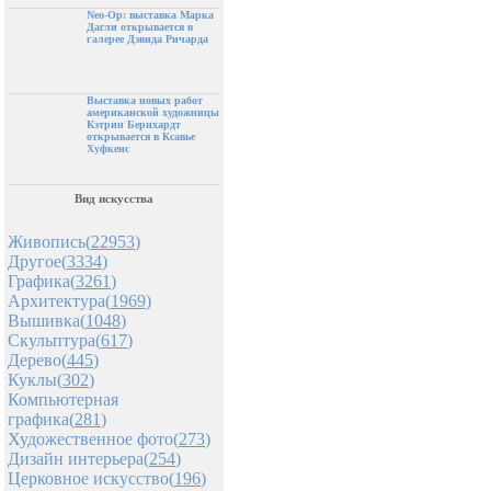
Neo-Op: выставка Марка
Дагли открывается в
галерее Дэвида Ричарда
Выставка новых работ
американской художницы
Кэтрин Бернхардт
открывается в Ксавье
Хуфкенс
Вид искусства
Живопись(
22953
)
Другое(
3334
)
Графика(
3261
)
Архитектура(
1969
)
Вышивка(
1048
)
Скульптура(
617
)
Дерево(
445
)
Куклы(
302
)
Компьютерная
графика(
281
)
Художественное фото(
273
)
Дизайн интерьера(
254
)
Церковное искусство(
196
)