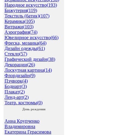
Народное искусство(
193
)
Бижутерия(
119
)
Текстиль (батик)(
107
)
Керамика(
105
)
Витражи(
103
)
Аэрография(
74
)
Ювелирное искусство(
66
)
Фреска, мозаика(
64
)
Дизайн одежды(
61
)
Стекло(
57
)
Графический дизайн(
38
)
Декорации(
26
)
Лоскутная картина(
14
)
Флордизайн(
9
)
Пэчворк(
4
)
Бодиарт(
3
)
Плакат(
2
)
Ленд-арт(
2
)
Театр. костюмы(
0
)
День рождения
Анна Крупченко
Владимировна
Екатерина Герасимова