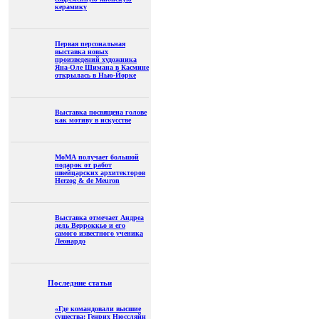
керамику
Первая персональная
выставка новых
произведений художника
Яна-Оле Шимана в Касмине
открылась в Нью-Йорке
Выставка посвящена голове
как мотиву в искусстве
МоМА получает большой
подарок от работ
швейцарских архитекторов
Herzog & de Meuron
Выставка отмечает Андреа
дель Верроккьо и его
самого известного ученика
Леонардо
Последние статьи
«Где командовали высшие
существа: Генрих Нюссляйн