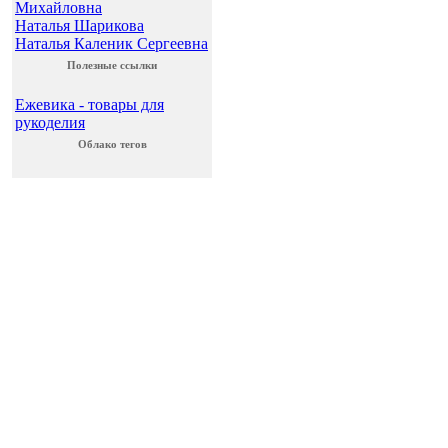
Михайловна
Наталья Шарикова
Наталья Каленик Сергеевна
Полезные ссылки
Ежевика - товары для
рукоделия
Облако тегов