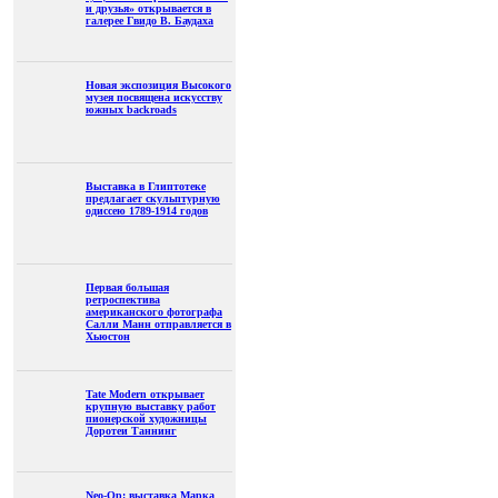
и друзья» открывается в
галерее Гвидо В. Баудаха
Новая экспозиция Высокого
музея посвящена искусству
южных backroads
Выставка в Глиптотеке
предлагает скульптурную
одиссею 1789-1914 годов
Первая большая
ретроспектива
американского фотографа
Салли Манн отправляется в
Хьюстон
Tate Modern открывает
крупную выставку работ
пионерской художницы
Доротеи Таннинг
Neo-Op: выставка Марка