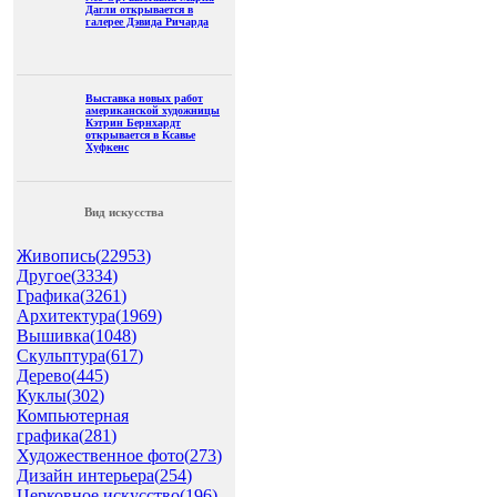
Дагли открывается в
галерее Дэвида Ричарда
Выставка новых работ
американской художницы
Кэтрин Бернхардт
открывается в Ксавье
Хуфкенс
Вид искусства
Живопись(
22953
)
Другое(
3334
)
Графика(
3261
)
Архитектура(
1969
)
Вышивка(
1048
)
Скульптура(
617
)
Дерево(
445
)
Куклы(
302
)
Компьютерная
графика(
281
)
Художественное фото(
273
)
Дизайн интерьера(
254
)
Церковное искусство(
196
)