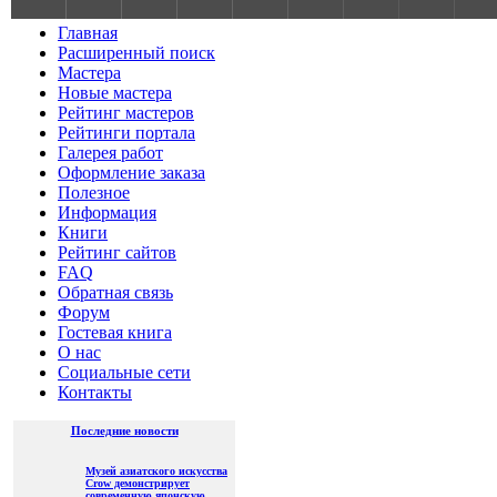
S
Главная
Расширенный поиск
Мастера
Новые мастера
Рейтинг мастеров
Рейтинги портала
Галерея работ
Оформление заказа
Полезное
Информация
Книги
Рейтинг сайтов
FAQ
Обратная связь
Форум
Гостевая книга
О нас
Социальные сети
Контакты
Последние новости
Музей азиатского искусства
Crow демонстрирует
современную японскую