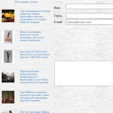
Последние статьи
Имя:
«Где командовали высшие
существа: Генрих
Город:
Нюссляйн и друзья»
открывается в галерее
E-mail:
Гвидо В. Баудаха
Новая экспозиция
Высокого музея
посвящена искусству
южных backroads
Выставка в Глиптотеке
предлагает скульптурную
одиссею 1789-1914 годов
Первая большая
ретроспектива
американского
фотографа Салли Манн
отправляется в Хьюстон
Tate Modern открывает
крупную выставку работ
пионерской художницы
Доротеи Таннинг
Neo-Op: выставка Марка