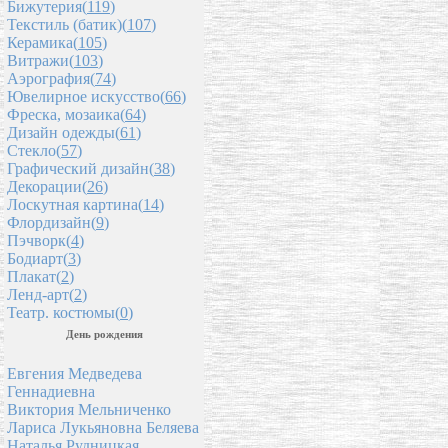
Бижутерия(
119
)
Текстиль (батик)(
107
)
Керамика(
105
)
Витражи(
103
)
Аэрография(
74
)
Ювелирное искусство(
66
)
Фреска, мозаика(
64
)
Дизайн одежды(
61
)
Стекло(
57
)
Графический дизайн(
38
)
Декорации(
26
)
Лоскутная картина(
14
)
Флордизайн(
9
)
Пэчворк(
4
)
Бодиарт(
3
)
Плакат(
2
)
Ленд-арт(
2
)
Театр. костюмы(
0
)
День рождения
Евгения Медведева
Геннадиевна
Виктория Мельниченко
Лариса Лукьяновна Беляева
Наталья Рудницкая