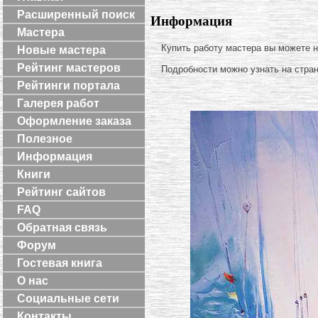
Расширенный поиск
Информация
Мастера
Купить работу мастера вы можете 
Новые мастера
Рейтинг мастеров
Подробности можно узнать на стра
Рейтинги портала
Галерея работ
Оформление заказа
Полезное
Информация
Книги
Рейтинг сайтов
FAQ
Обратная связь
Форум
Гостевая книга
О нас
Социальные сети
Контакты