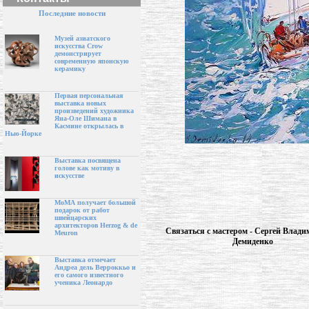
Последние новости
Музей азиатского
искусства Crow
демонстрирует
современную японскую
керамику
Первая персональная
выставка новых
произведений художника
Яна-Оле Шимана в
Касмине открылась в
Нью-Йорке
Выставка посвящена
голове как мотиву в
искусстве
МоМА получает большой
подарок от работ
швейцарских
архитекторов Herzog & de
Связаться с мастером - Сергей Влад
Meuron
Демиденко
Выставка отмечает
Андреа дель Верроккьо и
его самого известного
ученика Леонардо