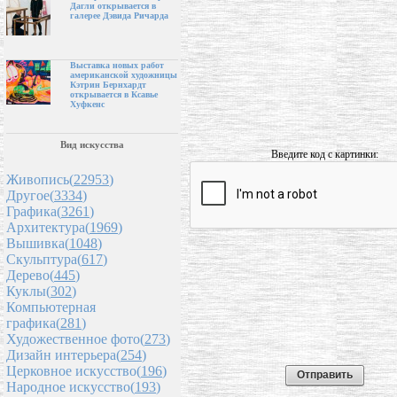
Дагли открывается в
галерее Дэвида Ричарда
Выставка новых работ
американской художницы
Кэтрин Бернхардт
открывается в Ксавье
Хуфкенс
Вид искусства
Введите код с картинки:
Живопись(
22953
)
Другое(
3334
)
Графика(
3261
)
Архитектура(
1969
)
Вышивка(
1048
)
Скульптура(
617
)
Дерево(
445
)
Куклы(
302
)
Компьютерная
графика(
281
)
Художественное фото(
273
)
Дизайн интерьера(
254
)
Церковное искусство(
196
)
Народное искусство(
193
)