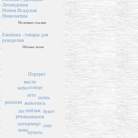
Леонидовна
Нонна Исадская
Николаевна
Полезные ссылки
Ежевика - товары для
рукоделия
Облако тегов
Портрет
масло
солнце
небо
лето
осень
реализм
живопись
пейзаж
лес
букет
река
названия
натюрморт
снег
зима
купить