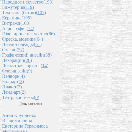
Народное искусство(
193
)
Бижутерия(
119
)
Текстиль (батик)(
107
)
Керамика(
105
)
Витражи(
103
)
Аэрография(
74
)
Ювелирное искусство(
66
)
Фреска, мозаика(
64
)
Дизайн одежды(
61
)
Стекло(
57
)
Графический дизайн(
38
)
Декорации(
26
)
Лоскутная картина(
14
)
Флордизайн(
9
)
Пэчворк(
4
)
Бодиарт(
3
)
Плакат(
2
)
Ленд-арт(
2
)
Театр. костюмы(
0
)
День рождения
Анна Крупченко
Владимировна
Екатерина Герасимова
Михайловна