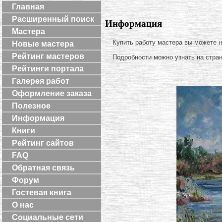
Главная
Расширенный поиск
Информация
Мастера
Купить работу мастера вы можете 
Новые мастера
Рейтинг мастеров
Подробности можно узнать на стра
Рейтинги портала
Галерея работ
Оформление заказа
Полезное
Информация
Книги
Рейтинг сайтов
FAQ
Обратная связь
Форум
Гостевая книга
О нас
Социальные сети