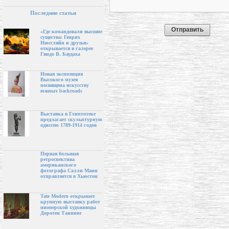
Последние статьи
«Где командовали высшие
существа: Генрих
Нюссляйн и друзья»
открывается в галерее
Гвидо В. Баудаха
Новая экспозиция
Высокого музея
посвящена искусству
южных backroads
Выставка в Глиптотеке
предлагает скульптурную
одиссею 1789-1914 годов
Первая большая
ретроспектива
американского
фотографа Салли Манн
отправляется в Хьюстон
Tate Modern открывает
крупную выставку работ
пионерской художницы
Доротеи Таннинг