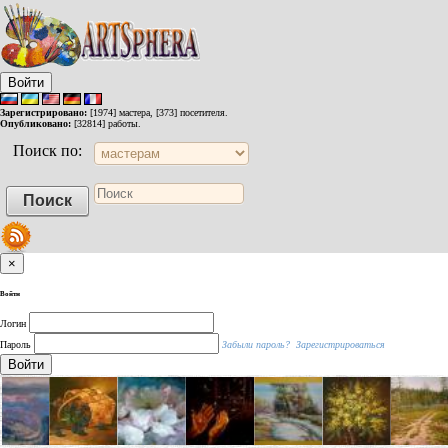
Войти
Зарегистрировано:
[1974] мастера, [373] посетителя.
Опубликовано:
[32814] работы.
Поиск по:
×
Войти
Логин
Пароль
Забыли пароль?
Зарегистрироваться
Войти