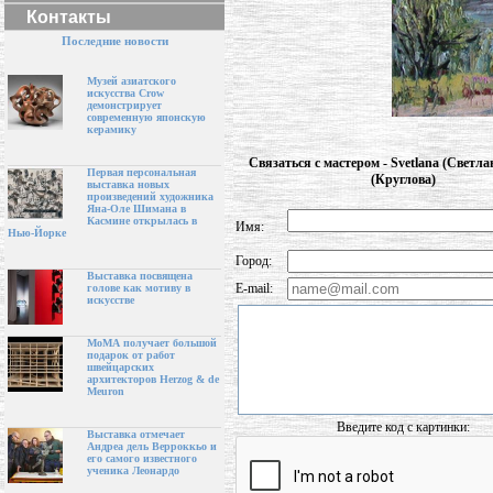
Контакты
Последние новости
Музей азиатского
искусства Crow
демонстрирует
современную японскую
керамику
Связаться с мастером - Svetlana (Светла
Первая персональная
(Круглова)
выставка новых
произведений художника
Яна-Оле Шимана в
Касмине открылась в
Имя:
Нью-Йорке
Город:
Выставка посвящена
E-mail:
голове как мотиву в
искусстве
МоМА получает большой
подарок от работ
швейцарских
архитекторов Herzog & de
Meuron
Введите код с картинки:
Выставка отмечает
Андреа дель Верроккьо и
его самого известного
ученика Леонардо