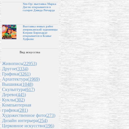
Neo-Op: выставка Марка
Дагли открывается в
галерее Дэвида Ричарда
Выставка новых работ
американской художницы
Кэтрин Бернхардт
открывается в Ксавье
Хуфкенс
Вид искусства
Живопись(
22953
)
Другое(
3334
)
Графика(
3261
)
Архитектура(
1969
)
Вышивка(
1048
)
Скульптура(
617
)
Дерево(
445
)
Куклы(
302
)
Компьютерная
графика(
281
)
Художественное фото(
273
)
Дизайн интерьера(
254
)
Церковное искусство(
196
)