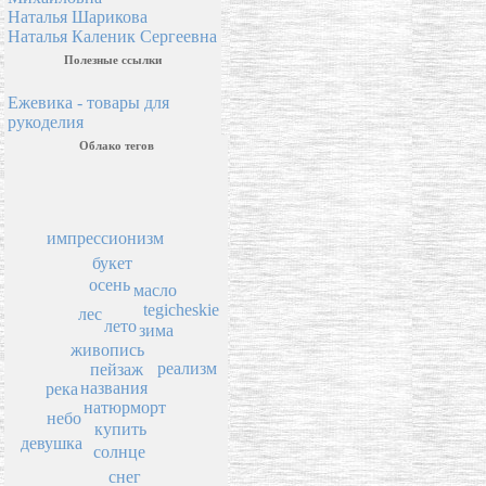
Наталья Шарикова
Наталья Каленик Сергеевна
Полезные ссылки
Ежевика - товары для
рукоделия
Облако тегов
импрессионизм
букет
осень
масло
tegicheskie
лес
лето
зима
живопись
реализм
пейзаж
названия
река
натюрморт
небо
купить
девушка
солнце
снег