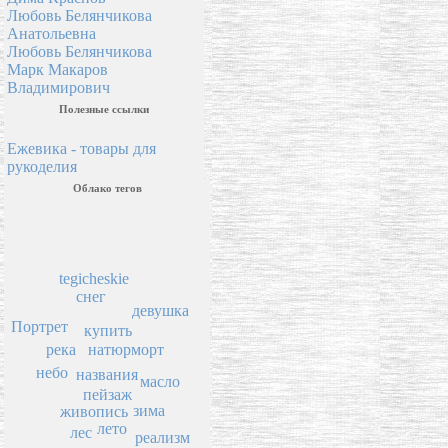
Любовь Белянчикова
Анатольевна
Любовь Белянчикова
Марк Макаров
Владимирович
Полезные ссылки
Ежевика - товары для
рукоделия
Облако тегов
tegicheskie
снег
девушка
Портрет
купить
натюрморт
река
небо
названия
масло
пейзаж
зима
живопись
лето
лес
реализм