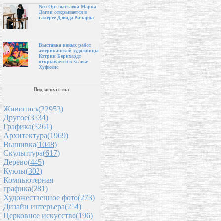
Neo-Op: выставка Марка
Дагли открывается в
галерее Дэвида Ричарда
Выставка новых работ
американской художницы
Кэтрин Бернхардт
открывается в Ксавье
Хуфкенс
Вид искусства
Живопись(
22953
)
Другое(
3334
)
Графика(
3261
)
Архитектура(
1969
)
Вышивка(
1048
)
Скульптура(
617
)
Дерево(
445
)
Куклы(
302
)
Компьютерная
графика(
281
)
Художественное фото(
273
)
Дизайн интерьера(
254
)
Церковное искусство(
196
)