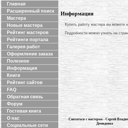
Главная
Расширенный поиск
Информация
Мастера
Купить работу мастера вы можете 
Новые мастера
Рейтинг мастеров
Подробности можно узнать на стра
Рейтинги портала
Галерея работ
Оформление заказа
Полезное
Информация
Книги
Рейтинг сайтов
FAQ
Обратная связь
Форум
Гостевая книга
О нас
Связаться с мастером - Сергей Влад
Демиденко
Социальные сети