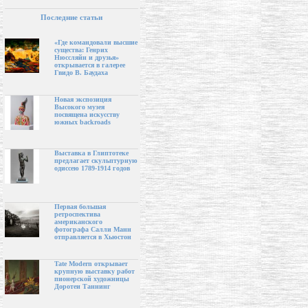
Последние статьи
«Где командовали высшие
существа: Генрих
Нюссляйн и друзья»
открывается в галерее
Гвидо В. Баудаха
Новая экспозиция
Высокого музея
посвящена искусству
южных backroads
Выставка в Глиптотеке
предлагает скульптурную
одиссею 1789-1914 годов
Первая большая
ретроспектива
американского
фотографа Салли Манн
отправляется в Хьюстон
Tate Modern открывает
крупную выставку работ
пионерской художницы
Доротеи Таннинг