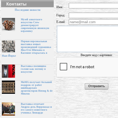
Контакты
Имя:
Последние новости
Город:
Музей азиатского
E-mail:
искусства Crow
демонстрирует
современную японскую
керамику
Первая персональная
выставка новых
произведений художника
Яна-Оле Шимана в
Касмине открылась в
Введите код с картинки:
Нью-Йорке
Выставка посвящена
голове как мотиву в
искусстве
МоМА получает большой
подарок от работ
швейцарских
архитекторов Herzog & de
Meuron
Выставка отмечает
Андреа дель Верроккьо и
его самого известного
ученика Леонардо