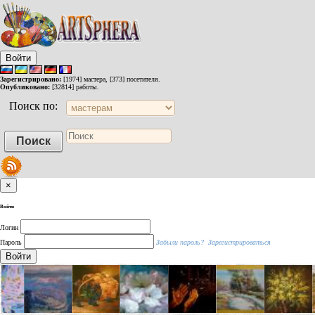
Войти
Зарегистрировано:
[1974] мастера, [373] посетителя.
Опубликовано:
[32814] работы.
Поиск по:
×
Войти
Логин
Пароль
Забыли пароль?
Зарегистрироваться
Войти