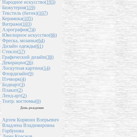
Народное искусство(
193
)
Бижутерия(
119
)
Текстиль (батик)(
107
)
Керамика(
105
)
Витражи(
103
)
Аэрография(
74
)
Ювелирное искусство(
66
)
Фреска, мозаика(
64
)
Дизайн одежды(
61
)
Стекло(
57
)
Графический дизайн(
38
)
Декорации(
26
)
Лоскутная картина(
14
)
Флордизайн(
9
)
Пэчворк(
4
)
Бодиарт(
3
)
Плакат(
2
)
Ленд-арт(
2
)
Театр. костюмы(
0
)
День рождения
Артем Коряпин Влерьевич
Владлена Владимировна
Горбунова
Дима Краснов