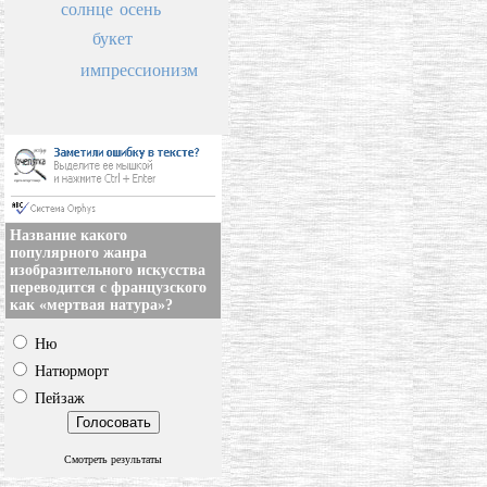
солнце
осень
букет
импрессионизм
Название какого
популярного жанра
изобразительного искусства
переводится с французского
как «мертвая натура»?
Ню
Натюрморт
Пейзаж
Смотреть результаты