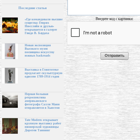
Последние статьи
Введите код с картинки:
«Где командовали высшие
существа: Генрих
Нюссляйн и друзья»
открывается в галерее
Гвидо В. Баудаха
Новая экспозиция
Высокого музея
посвящена искусству
южных backroads
Выставка в Глиптотеке
предлагает скульптурную
одиссею 1789-1914 годов
Первая большая
ретроспектива
американского
фотографа Салли Манн
отправляется в Хьюстон
Tate Modern открывает
крупную выставку работ
пионерской художницы
Доротеи Таннинг