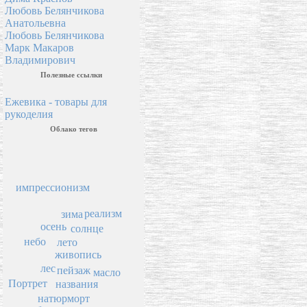
Любовь Белянчикова
Анатольевна
Любовь Белянчикова
Марк Макаров
Владимирович
Полезные ссылки
Ежевика - товары для
рукоделия
Облако тегов
импрессионизм
реализм
зима
осень
солнце
небо
лето
живопись
лес
пейзаж
масло
Портрет
названия
натюрморт