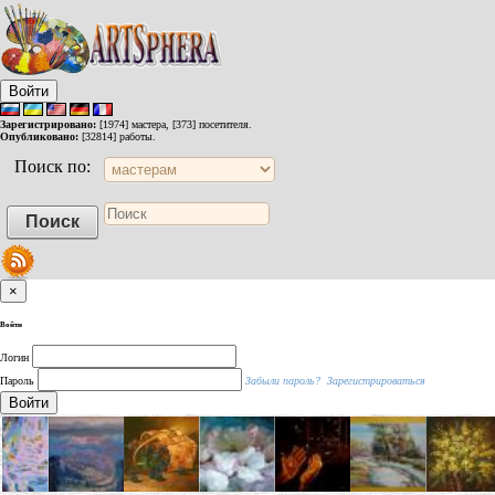
Войти
Зарегистрировано:
[1974] мастера, [373] посетителя.
Опубликовано:
[32814] работы.
Поиск по:
×
Войти
Логин
Пароль
Забыли пароль?
Зарегистрироваться
Войти