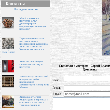
Контакты
Последние новости
Музей азиатского
искусства Crow
демонстрирует
современную японскую
керамику
Первая персональная
выставка новых
произведений художника
Яна-Оле Шимана в
Касмине открылась в
Нью-Йорке
Выставка посвящена
голове как мотиву в
Связаться с мастером - Сергей Влад
искусстве
Демиденко
МоМА получает большой
подарок от работ
Имя:
швейцарских
архитекторов Herzog & de
Город:
Meuron
E-mail:
Выставка отмечает
Андреа дель Верроккьо и
его самого известного
ученика Леонардо