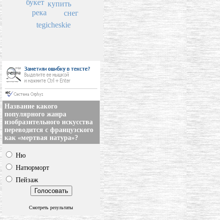
букет
купить
река
снег
tegicheskie
Название какого
популярного жанра
изобразительного искусства
переводится с французского
как «мертвая натура»?
Ню
Натюрморт
Пейзаж
Смотреть результаты