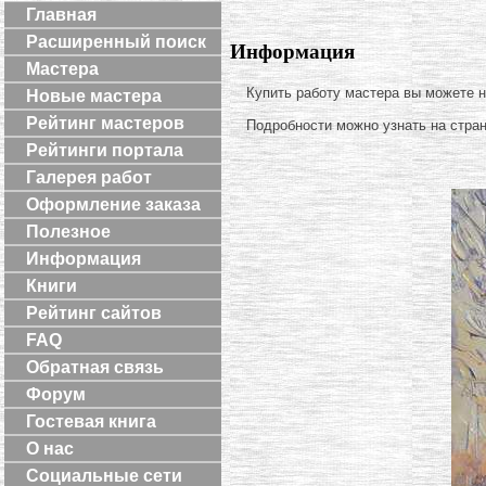
Главная
Расширенный поиск
Информация
Мастера
Купить работу мастера вы можете 
Новые мастера
Рейтинг мастеров
Подробности можно узнать на стра
Рейтинги портала
Галерея работ
Оформление заказа
Полезное
Информация
Книги
Рейтинг сайтов
FAQ
Обратная связь
Форум
Гостевая книга
О нас
Социальные сети