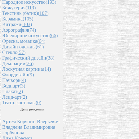
Народное искусство(
193
)
Бижутерия(
119
)
Текстиль (батик)(
107
)
Керамика(
105
)
Витражи(
103
)
Аэрография(
74
)
Ювелирное искусство(
66
)
Фреска, мозаика(
64
)
Дизайн одежды(
61
)
Стекло(
57
)
Графический дизайн(
38
)
Декорации(
26
)
Лоскутная картина(
14
)
Флордизайн(
9
)
Пэчворк(
4
)
Бодиарт(
3
)
Плакат(
2
)
Ленд-арт(
2
)
Театр. костюмы(
0
)
День рождения
Артем Коряпин Влерьевич
Владлена Владимировна
Горбунова
Дима Краснов