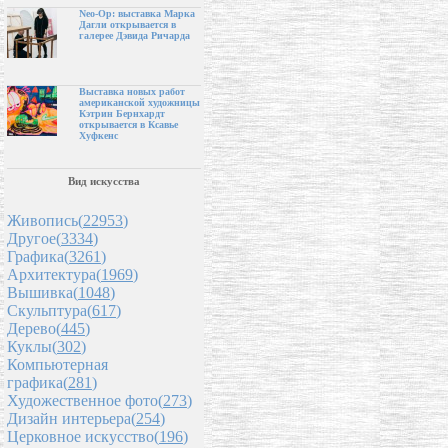
Neo-Op: выставка Марка
Дагли открывается в
галерее Дэвида Ричарда
Выставка новых работ
американской художницы
Кэтрин Бернхардт
открывается в Ксавье
Хуфкенс
Вид искусства
Живопись(
22953
)
Другое(
3334
)
Графика(
3261
)
Архитектура(
1969
)
Вышивка(
1048
)
Скульптура(
617
)
Дерево(
445
)
Куклы(
302
)
Компьютерная
графика(
281
)
Художественное фото(
273
)
Дизайн интерьера(
254
)
Церковное искусство(
196
)