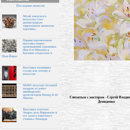
Последние новости
Музей азиатского
искусства Crow
демонстрирует
современную японскую
керамику
Первая персональная
выставка новых
произведений художника
Яна-Оле Шимана в
Касмине открылась в
Нью-Йорке
Выставка посвящена
голове как мотиву в
искусстве
МоМА получает большой
подарок от работ
швейцарских
архитекторов Herzog & de
Связаться с мастером - Сергей Влад
Meuron
Демиденко
Выставка отмечает
Андреа дель Верроккьо и
его самого известного
ученика Леонардо