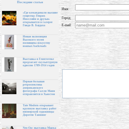
Последние статьи
Имя:
«Где командовали высшие
существа: Генрих
Город:
Нюссляйн и друзья»
открывается в галерее
E-mail:
Гвидо В. Баудаха
Новая экспозиция
Высокого музея
посвящена искусству
южных backroads
Выставка в Глиптотеке
предлагает скульптурную
одиссею 1789-1914 годов
Первая большая
ретроспектива
американского
фотографа Салли Манн
отправляется в Хьюстон
Tate Modern открывает
крупную выставку работ
пионерской художницы
Доротеи Таннинг
Neo-Op: выставка Марка