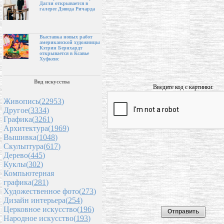
Дагли открывается в
галерее Дэвида Ричарда
Выставка новых работ
американской художницы
Кэтрин Бернхардт
открывается в Ксавье
Хуфкенс
Вид искусства
Введите код с картинки:
Живопись(
22953
)
Другое(
3334
)
Графика(
3261
)
Архитектура(
1969
)
Вышивка(
1048
)
Скульптура(
617
)
Дерево(
445
)
Куклы(
302
)
Компьютерная
графика(
281
)
Художественное фото(
273
)
Дизайн интерьера(
254
)
Церковное искусство(
196
)
Народное искусство(
193
)