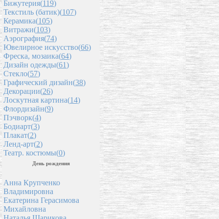
Бижутерия(
119
)
Текстиль (батик)(
107
)
Керамика(
105
)
Витражи(
103
)
Аэрография(
74
)
Ювелирное искусство(
66
)
Фреска, мозаика(
64
)
Дизайн одежды(
61
)
Стекло(
57
)
Графический дизайн(
38
)
Декорации(
26
)
Лоскутная картина(
14
)
Флордизайн(
9
)
Пэчворк(
4
)
Бодиарт(
3
)
Плакат(
2
)
Ленд-арт(
2
)
Театр. костюмы(
0
)
День рождения
Анна Крупченко
Владимировна
Екатерина Герасимова
Михайловна
Наталья Шарикова