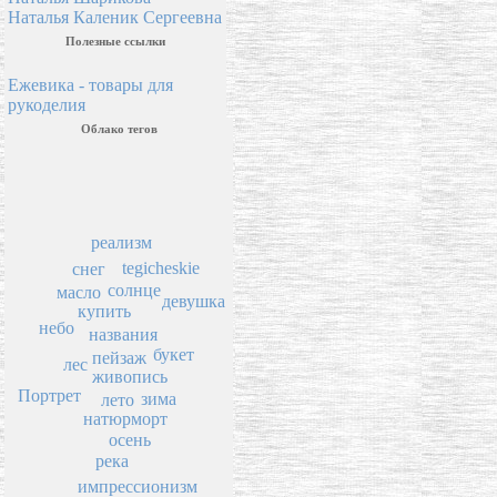
Наталья Каленик Сергеевна
Полезные ссылки
Ежевика - товары для
рукоделия
Облако тегов
реализм
tegicheskie
снег
солнце
масло
девушка
купить
небо
названия
букет
пейзаж
лес
живопись
Портрет
зима
лето
натюрморт
осень
река
импрессионизм