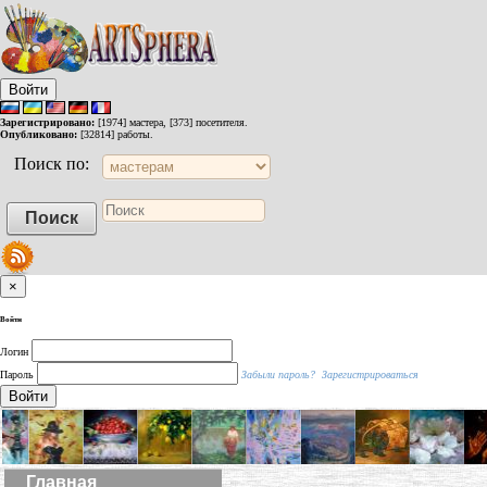
Войти
Зарегистрировано:
[1974] мастера, [373] посетителя.
Опубликовано:
[32814] работы.
Поиск по:
×
Войти
Логин
Пароль
Забыли пароль?
Зарегистрироваться
Войти
Главная