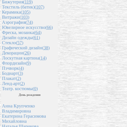
Бижутерия(
119
)
Текстиль (батик)(
107
)
Керамика(
105
)
Витражи(
103
)
Аэрография(
74
)
Ювелирное искусство(
66
)
Фреска, мозаика(
64
)
Дизайн одежды(
61
)
Стекло(
57
)
Графический дизайн(
38
)
Декорации(
26
)
Лоскутная картина(
14
)
Флордизайн(
9
)
Пэчворк(
4
)
Бодиарт(
3
)
Плакат(
2
)
Ленд-арт(
2
)
Театр. костюмы(
0
)
День рождения
Анна Крупченко
Владимировна
Екатерина Герасимова
Михайловна
Наталья Шарикова