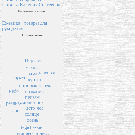
Наталья Каленик Сергеевна
Полезные ссылки
Ежевика - товары для
рукоделия
Облако тегов
Портрет
масло
девушка
зима
букет
купить
натюрморт
река
небо
названия
пейзаж
живопись
реализм
лето
лес
снег
солнце
осень
tegicheskie
импрессионизм