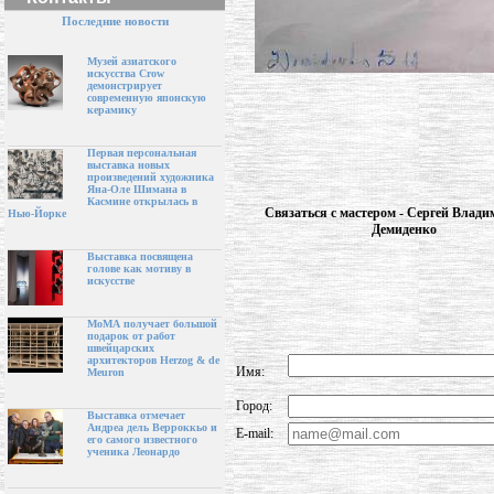
Последние новости
Музей азиатского
искусства Crow
демонстрирует
современную японскую
керамику
Первая персональная
выставка новых
произведений художника
Яна-Оле Шимана в
Касмине открылась в
Связаться с мастером - Сергей Влад
Нью-Йорке
Демиденко
Выставка посвящена
голове как мотиву в
искусстве
МоМА получает большой
подарок от работ
швейцарских
архитекторов Herzog & de
Имя:
Meuron
Город:
Выставка отмечает
Андреа дель Верроккьо и
E-mail:
его самого известного
ученика Леонардо