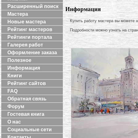
Расширенный поиск
Информация
Мастера
Купить работу мастера вы можете 
Новые мастера
Рейтинг мастеров
Подробности можно узнать на стра
Рейтинги портала
Галерея работ
Оформление заказа
Полезное
Информация
Книги
Рейтинг сайтов
FAQ
Обратная связь
Форум
Гостевая книга
О нас
Социальные сети
Контакты