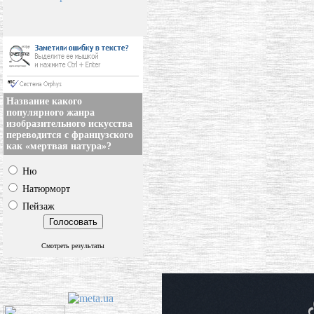
Название какого
популярного жанра
изобразительного искусства
переводится с французского
как «мертвая натура»?
Ню
Натюрморт
Пейзаж
Смотреть результаты