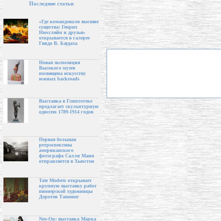
Последние статьи
«Где командовали высшие
существа: Генрих
Нюссляйн и друзья»
открывается в галерее
Гвидо В. Баудаха
Новая экспозиция
Высокого музея
посвящена искусству
южных backroads
Выставка в Глиптотеке
предлагает скульптурную
одиссею 1789-1914 годов
Первая большая
ретроспектива
американского
фотографа Салли Манн
отправляется в Хьюстон
Tate Modern открывает
крупную выставку работ
пионерской художницы
Доротеи Таннинг
Neo-Op: выставка Марка