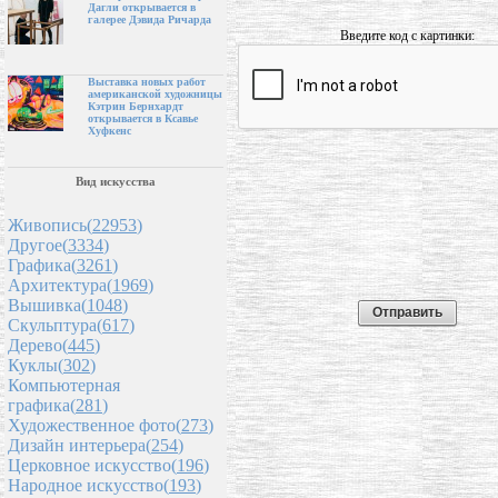
Дагли открывается в
галерее Дэвида Ричарда
Введите код с картинки:
Выставка новых работ
американской художницы
Кэтрин Бернхардт
открывается в Ксавье
Хуфкенс
Вид искусства
Живопись(
22953
)
Другое(
3334
)
Графика(
3261
)
Архитектура(
1969
)
Вышивка(
1048
)
Скульптура(
617
)
Дерево(
445
)
Куклы(
302
)
Компьютерная
графика(
281
)
Художественное фото(
273
)
Дизайн интерьера(
254
)
Церковное искусство(
196
)
Народное искусство(
193
)