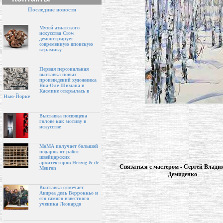
Последние новости
Музей азиатского
искусства Crow
демонстрирует
современную японскую
керамику
Первая персональная
выставка новых
произведений художника
Яна-Оле Шимана в
Касмине открылась в
Нью-Йорке
Выставка посвящена
голове как мотиву в
искусстве
МоМА получает большой
подарок от работ
швейцарских
архитекторов Herzog & de
Связаться с мастером - Сергей Влад
Meuron
Демиденко
Выставка отмечает
Андреа дель Верроккьо и
его самого известного
ученика Леонардо