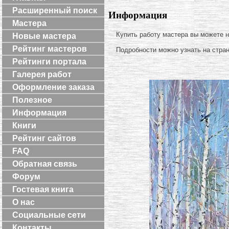
Расширенный поиск
Информация
Мастера
Купить работу мастера вы можете 
Новые мастера
Рейтинг мастеров
Подробности можно узнать на стра
Рейтинги портала
Галерея работ
Оформление заказа
Полезное
Информация
Книги
Рейтинг сайтов
FAQ
Обратная связь
Форум
Гостевая книга
О нас
Социальные сети
Контакты