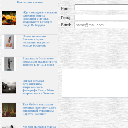
Последние статьи
Имя:
«Где командовали высшие
существа: Генрих
Город:
Нюссляйн и друзья»
открывается в галерее
E-mail:
Гвидо В. Баудаха
Новая экспозиция
Высокого музея
посвящена искусству
южных backroads
Выставка в Глиптотеке
предлагает скульптурную
одиссею 1789-1914 годов
Первая большая
ретроспектива
американского
фотографа Салли Манн
отправляется в Хьюстон
Tate Modern открывает
крупную выставку работ
пионерской художницы
Доротеи Таннинг
Neo-Op: выставка Марка