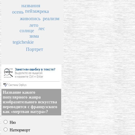
названия
пейзаж
река
осень
живопись
реализм
лето
лес
солнце
зима
tegicheskie
Портрет
Название какого
популярного жанра
изобразительного искусства
переводится с французского
как «мертвая натура»?
Ню
Натюрморт