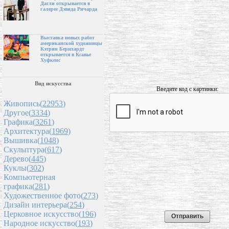
Дагли открывается в
галерее Дэвида Ричарда
Выставка новых работ
американской художницы
Кэтрин Бернхардт
открывается в Ксавье
Хуфкенс
Вид искусства
Введите код с картинки:
Живопись(
22953
)
Другое(
3334
)
Графика(
3261
)
Архитектура(
1969
)
Вышивка(
1048
)
Скульптура(
617
)
Дерево(
445
)
Куклы(
302
)
Компьютерная
графика(
281
)
Художественное фото(
273
)
Дизайн интерьера(
254
)
Церковное искусство(
196
)
Народное искусство(
193
)