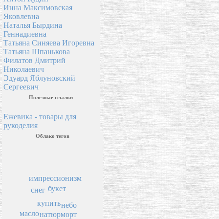
Инна Максимовская
Яковлевна
Наталья Бырдина
Геннадиевна
Татьяна Синяева Игоревна
Татьяна Шпанькова
Филатов Дмитрий
Николаевич
Эдуард Яблуновский
Сергеевич
Полезные ссылки
Ежевика - товары для
рукоделия
Облако тегов
импрессионизм
букет
снег
купить
небо
масло
натюрморт