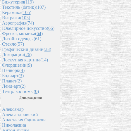
Бижутерия(
119
)
Текстиль (батик)(
107
)
Керамика(
105
)
Витражи(
103
)
Аэрография(
74
)
Ювелирное искусство(
66
)
Фреска, мозаика(
64
)
Дизайн одежды(
61
)
Стекло(
57
)
Графический дизайн(
38
)
Декорации(
26
)
Лоскутная картина(
14
)
Флордизайн(
9
)
Пэчворк(
4
)
Бодиарт(
3
)
Плакат(
2
)
Ленд-арт(
2
)
Театр. костюмы(
0
)
День рождения
Александр
Александровский
Анастасия Одинокова
Николаевна
Антон Кудин