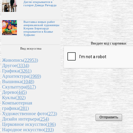
Дагли открывается в
галерее Дэвида Ричарда
Выставка новых работ
американской художницы
Кэтрин Бернхардт
открывается в Ксавье
Хуфкенс
Введите код с картинки:
Вид искусства
Живопись(
22953
)
Другое(
3334
)
Графика(
3261
)
Архитектура(
1969
)
Вышивка(
1048
)
Скульптура(
617
)
Дерево(
445
)
Куклы(
302
)
Компьютерная
графика(
281
)
Художественное фото(
273
)
Дизайн интерьера(
254
)
Церковное искусство(
196
)
Народное искусство(
193
)