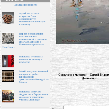
Последние новости
Музей азиатского
искусства Crow
демонстрирует
современную японскую
керамику
Первая персональная
выставка новых
произведений художника
Яна-Оле Шимана в
Касмине открылась в
Нью-Йорке
Выставка посвящена
голове как мотиву в
искусстве
МоМА получает большой
подарок от работ
Связаться с мастером - Сергей Влад
швейцарских
Демиденко
архитекторов Herzog & de
Meuron
Выставка отмечает
Андреа дель Верроккьо и
его самого известного
ученика Леонардо