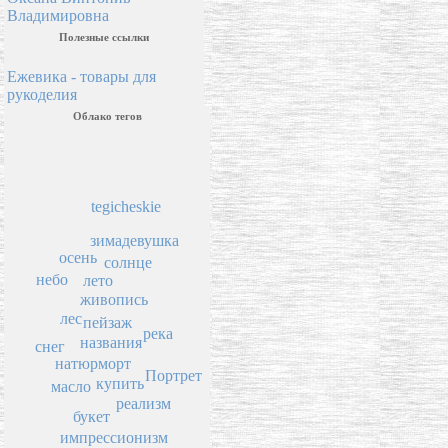
Владимировна
Полезные ссылки
Ежевика - товары для
рукоделия
Облако тегов
tegicheskie
зима
девушка
осень
солнце
небо
лето
живопись
лес
пейзаж
река
названия
снег
натюрморт
Портрет
купить
масло
реализм
букет
импрессионизм