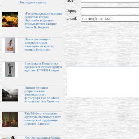
Имя:
Последние статьи
Город:
«Где командовали высшие
существа: Генрих
E-mail:
Нюссляйн и друзья»
открывается в галерее
Гвидо В. Баудаха
Новая экспозиция
Высокого музея
посвящена искусству
южных backroads
Выставка в Глиптотеке
предлагает скульптурную
одиссею 1789-1914 годов
Первая большая
ретроспектива
американского
фотографа Салли Манн
отправляется в Хьюстон
Tate Modern открывает
крупную выставку работ
пионерской художницы
Доротеи Таннинг
Neo-Op: выставка Марка