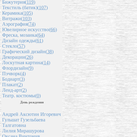
Бижутерия(
119
)
Текстиль (батик)(
107
)
Керамика(
105
)
Витражи(
103
)
Аэрография(
74
)
Ювелирное искусство(
66
)
Фреска, мозаика(
64
)
Дизайн одежды(
61
)
Стекло(
57
)
Графический дизайн(
38
)
Декорации(
26
)
Лоскутная картина(
14
)
Флордизайн(
9
)
Пэчворк(
4
)
Бодиарт(
3
)
Плакат(
2
)
Ленд-арт(
2
)
Театр. костюмы(
0
)
День рождения
Андрей Аксютин Игоревич
Гульшат Гузельбаева
Талгатовна
Лилия Мирашурова
Оксана Винтонив