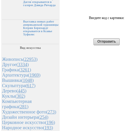
Дагли открывается в
галерее Дэвида Ричарда
Введите код с картинки:
Выставка новых работ
американской художницы
Кэтрин Бернхардт
открывается в Ксавье
Хуфкенс
Вид искусства
Живопись(
22953
)
Другое(
3334
)
Графика(
3261
)
Архитектура(
1969
)
Вышивка(
1048
)
Скульптура(
617
)
Дерево(
445
)
Куклы(
302
)
Компьютерная
графика(
281
)
Художественное фото(
273
)
Дизайн интерьера(
254
)
Церковное искусство(
196
)
Народное искусство(
193
)