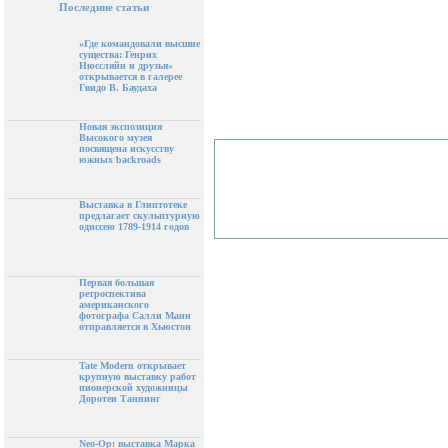
Последние статьи
«Где командовали высшие
существа: Генрих
Нюссляйн и друзья»
открывается в галерее
Гвидо В. Баудаха
Новая экспозиция
Высокого музея
посвящена искусству
южных backroads
Выставка в Глиптотеке
предлагает скульптурную
одиссею 1789-1914 годов
Первая большая
ретроспектива
американского
фотографа Салли Манн
отправляется в Хьюстон
Tate Modern открывает
крупную выставку работ
пионерской художницы
Доротеи Таннинг
Neo-Op: выставка Марка