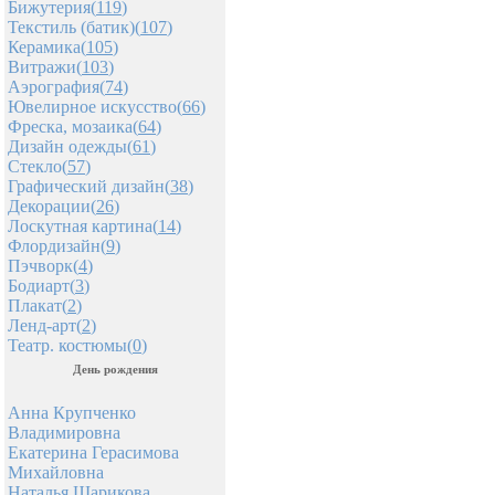
Бижутерия(
119
)
Текстиль (батик)(
107
)
Керамика(
105
)
Витражи(
103
)
Аэрография(
74
)
Ювелирное искусство(
66
)
Фреска, мозаика(
64
)
Дизайн одежды(
61
)
Стекло(
57
)
Графический дизайн(
38
)
Декорации(
26
)
Лоскутная картина(
14
)
Флордизайн(
9
)
Пэчворк(
4
)
Бодиарт(
3
)
Плакат(
2
)
Ленд-арт(
2
)
Театр. костюмы(
0
)
День рождения
Анна Крупченко
Владимировна
Екатерина Герасимова
Михайловна
Наталья Шарикова