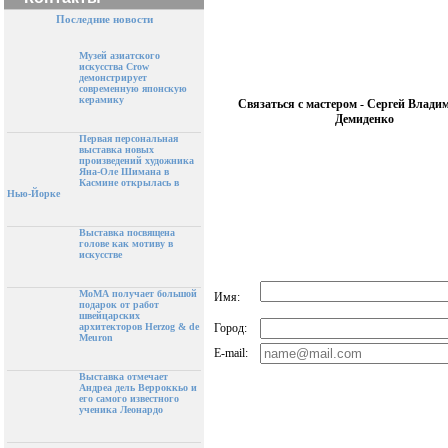
Последние новости
Музей азиатского
искусства Crow
демонстрирует
современную японскую
керамику
Связаться с мастером - Сергей Влади
Демиденко
Первая персональная
выставка новых
произведений художника
Яна-Оле Шимана в
Касмине открылась в
Нью-Йорке
Выставка посвящена
голове как мотиву в
искусстве
МоМА получает большой
Имя:
подарок от работ
швейцарских
Город:
архитекторов Herzog & de
Meuron
E-mail:
Выставка отмечает
Андреа дель Верроккьо и
его самого известного
ученика Леонардо