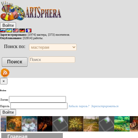
Войти
Зарегистрировано:
[1974] мастера, [373] посетителя.
Опубликовано:
[32814] работы.
Поиск по:
×
Войти
Логин
Пароль
Забыли пароль?
Зарегистрироваться
Войти
Главная