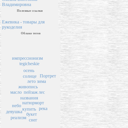
Владимировна
Полезные ссылки
Ежевика - товары для
рукоделия
Облако тегов
импрессионизм
tegicheskie
осень
Портрет
солнце
лето
зима
живопись
пейзаж
лес
масло
названия
натюрморт
небо
река
купить
девушка
букет
реализм
снег