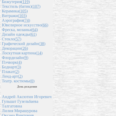
Бижутерия(
119
)
Текстиль (батик)(
107
)
Керамика(
105
)
Витражи(
103
)
Аэрография(
74
)
Ювелирное искусство(
66
)
Фреска, мозаика(
64
)
Дизайн одежды(
61
)
Стекло(
57
)
Графический дизайн(
38
)
Декорации(
26
)
Лоскутная картина(
14
)
Флордизайн(
9
)
Пэчворк(
4
)
Бодиарт(
3
)
Плакат(
2
)
Ленд-арт(
2
)
Театр. костюмы(
0
)
День рождения
Андрей Аксютин Игоревич
Гульшат Гузельбаева
Талгатовна
Лилия Мирашурова
Оксана Винтонив