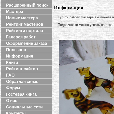
Расширенный поиск
Информация
Мастера
Купить работу мастера вы можете 
Новые мастера
Рейтинг мастеров
Подробности можно узнать на стра
Рейтинги портала
Галерея работ
Оформление заказа
Полезное
Информация
Книги
Рейтинг сайтов
FAQ
Обратная связь
Форум
Гостевая книга
О нас
Социальные сети
Контакты