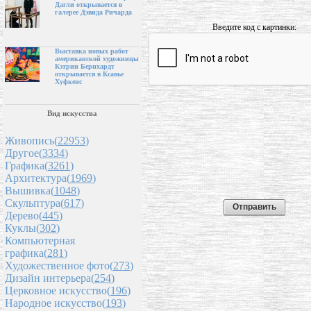
Дагли открывается в
галерее Дэвида Ричарда
Введите код с картинки:
Выставка новых работ
американской художницы
Кэтрин Бернхардт
открывается в Ксавье
Хуфкенс
Вид искусства
Живопись(
22953
)
Другое(
3334
)
Графика(
3261
)
Архитектура(
1969
)
Вышивка(
1048
)
Скульптура(
617
)
Дерево(
445
)
Куклы(
302
)
Компьютерная
графика(
281
)
Художественное фото(
273
)
Дизайн интерьера(
254
)
Церковное искусство(
196
)
Народное искусство(
193
)