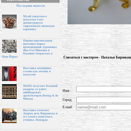
Последние новости
Музей азиатского
искусства Crow
демонстрирует
современную японскую
керамику
Первая персональная
выставка новых
произведений художника
Яна-Оле Шимана в
Касмине открылась в
Нью-Йорке
Связаться с мастером - Наталья Бирюков
Выставка посвящена
голове как мотиву в
искусстве
МоМА получает большой
подарок от работ
Имя:
швейцарских
архитекторов Herzog & de
Meuron
Город:
E-mail:
Выставка отмечает
Андреа дель Верроккьо и
его самого известного
ученика Леонардо