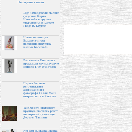
Последние статьи
«Где командовали высшие
существа: Генрих
Нюссляйн и друзья»
открывается в галерее
Гвидо В. Баудаха
Новая экспозиция
Высокого музея
посвящена искусству
южных backroads
Выставка в Глиптотеке
предлагает скульптурную
одиссею 1789-1914 годов
Первая большая
ретроспектива
американского
фотографа Салли Манн
отправляется в Хьюстон
Tate Modern открывает
крупную выставку работ
пионерской художницы
Доротеи Таннинг
Neo-Op: выставка Марка