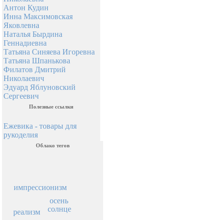
Антон Кудин
Инна Максимовская
Яковлевна
Наталья Бырдина
Геннадиевна
Татьяна Синяева Игоревна
Татьяна Шпанькова
Филатов Дмитрий
Николаевич
Эдуард Яблуновский
Сергеевич
Полезные ссылки
Ежевика - товары для
рукоделия
Облако тегов
импрессионизм
осень
солнце
реализм