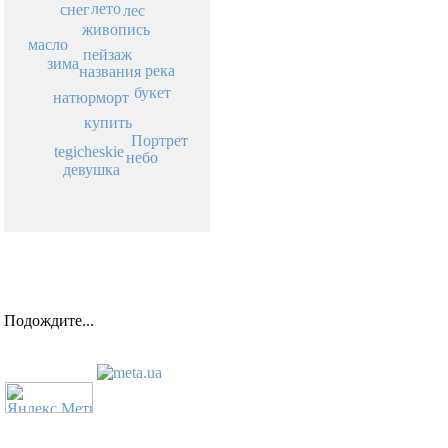
лето
снег
лес
живопись
масло
пейзаж
зима
река
названия
букет
натюрморт
купить
Портрет
tegicheskie
небо
девушка
Подождите...