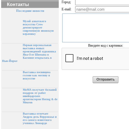
Город:
Контакты
E-mail:
Последние новости
Музей азиатского
искусства Crow
демонстрирует
современную японскую
керамику
Введите код с картинки:
Первая персональная
выставка новых
произведений художника
Яна-Оле Шимана в
Касмине открылась в
Нью-Йорке
Выставка посвящена
голове как мотиву в
искусстве
МоМА получает большой
подарок от работ
швейцарских
архитекторов Herzog & de
Meuron
Выставка отмечает
Андреа дель Верроккьо и
его самого известного
ученика Леонардо