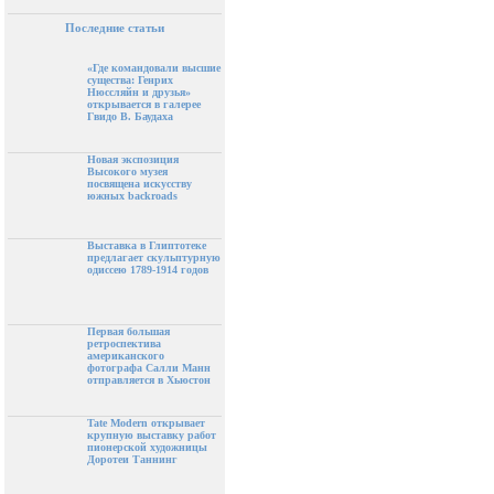
Последние статьи
«Где командовали высшие
существа: Генрих
Нюссляйн и друзья»
открывается в галерее
Гвидо В. Баудаха
Новая экспозиция
Высокого музея
посвящена искусству
южных backroads
Выставка в Глиптотеке
предлагает скульптурную
одиссею 1789-1914 годов
Первая большая
ретроспектива
американского
фотографа Салли Манн
отправляется в Хьюстон
Tate Modern открывает
крупную выставку работ
пионерской художницы
Доротеи Таннинг