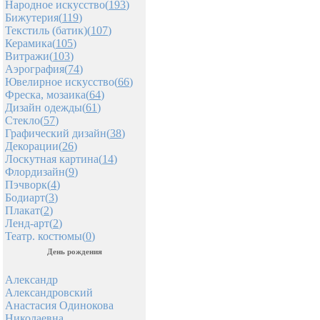
Народное искусство(
193
)
Бижутерия(
119
)
Текстиль (батик)(
107
)
Керамика(
105
)
Витражи(
103
)
Аэрография(
74
)
Ювелирное искусство(
66
)
Фреска, мозаика(
64
)
Дизайн одежды(
61
)
Стекло(
57
)
Графический дизайн(
38
)
Декорации(
26
)
Лоскутная картина(
14
)
Флордизайн(
9
)
Пэчворк(
4
)
Бодиарт(
3
)
Плакат(
2
)
Ленд-арт(
2
)
Театр. костюмы(
0
)
День рождения
Александр
Александровский
Анастасия Одинокова
Николаевна