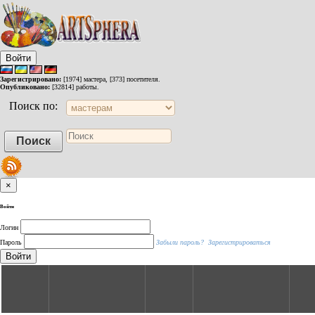
Войти
Зарегистрировано:
[1974] мастера, [373] посетителя.
Опубликовано:
[32814] работы.
Поиск по:
×
Войти
Логин
Пароль
Забыли пароль?
Зарегистрироваться
Войти