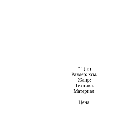
"" ( г.)
Размер: хсм.
Жанр:
Техника:
Материал:
Цена: