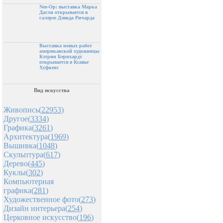
Neo-Op: выставка Марка
Дагли открывается в
галерее Дэвида Ричарда
Выставка новых работ
американской художницы
Кэтрин Бернхардт
открывается в Ксавье
Хуфкенс
Вид искусства
Живопись(
22953
)
Другое(
3334
)
Графика(
3261
)
Архитектура(
1969
)
Вышивка(
1048
)
Скульптура(
617
)
Дерево(
445
)
Куклы(
302
)
Компьютерная
графика(
281
)
Художественное фото(
273
)
Дизайн интерьера(
254
)
Церковное искусство(
196
)