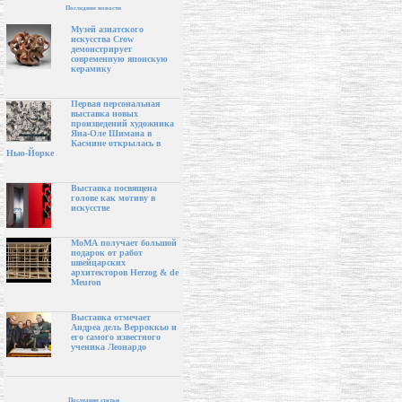
Последние новости
Музей азиатского
искусства Crow
демонстрирует
современную японскую
керамику
Первая персональная
выставка новых
произведений художника
Яна-Оле Шимана в
Касмине открылась в
Нью-Йорке
Выставка посвящена
голове как мотиву в
искусстве
МоМА получает большой
подарок от работ
швейцарских
архитекторов Herzog & de
Meuron
Выставка отмечает
Андреа дель Верроккьо и
его самого известного
ученика Леонардо
Последние статьи