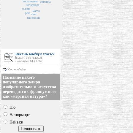
лес
названия
девушка
натюрморт
солнце
масло
река
снег
tegicheskie
Название какого
популярного жанра
изобразительного искусства
переводится с французского
как «мертвая натура»?
Ню
Натюрморт
Пейзаж