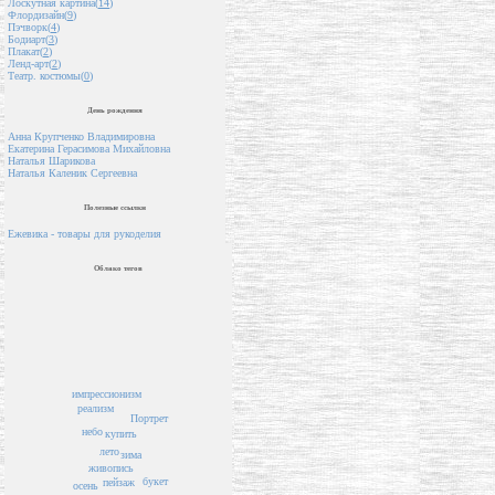
Лоскутная картина(
14
)
Флордизайн(
9
)
Пэчворк(
4
)
Бодиарт(
3
)
Плакат(
2
)
Ленд-арт(
2
)
Театр. костюмы(
0
)
День рождения
Анна Крупченко Владимировна
Екатерина Герасимова Михайловна
Наталья Шарикова
Наталья Каленик Сергеевна
Полезные ссылки
Ежевика - товары для рукоделия
Облако тегов
импрессионизм
реализм
Портрет
небо
купить
лето
зима
живопись
букет
пейзаж
осень