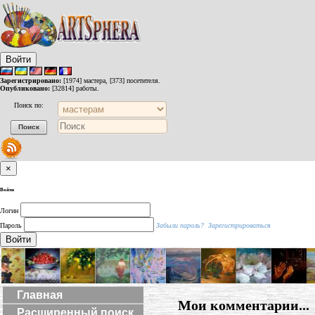
Войти
Зарегистрировано:
[1974] мастера, [373] посетителя.
Опубликовано:
[32814] работы.
Поиск по:
×
Войти
Логин
Пароль
Забыли пароль?
Зарегистрироваться
Войти
Главная
Мои комментарии...
Расширенный поиск