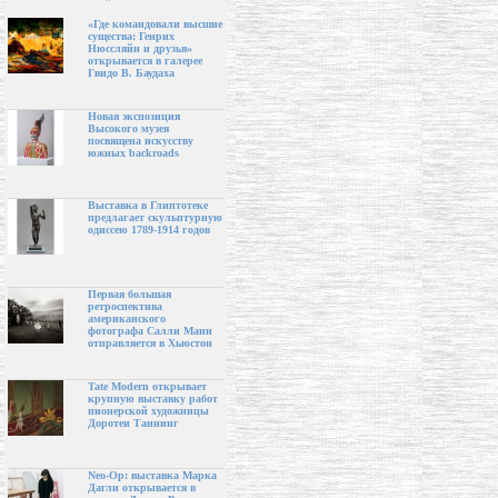
«Где командовали высшие
существа: Генрих
Нюссляйн и друзья»
открывается в галерее
Гвидо В. Баудаха
Новая экспозиция
Высокого музея
посвящена искусству
южных backroads
Выставка в Глиптотеке
предлагает скульптурную
одиссею 1789-1914 годов
Первая большая
ретроспектива
американского
фотографа Салли Манн
отправляется в Хьюстон
Tate Modern открывает
крупную выставку работ
пионерской художницы
Доротеи Таннинг
Neo-Op: выставка Марка
Дагли открывается в