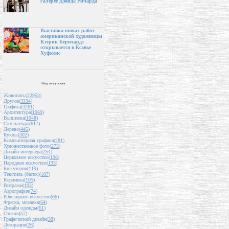
галерее Дэвида Ричарда
Выставка новых работ
американской художницы
Кэтрин Бернхардт
открывается в Ксавье
Хуфкенс
Вид искусства
Живопись(
22953
)
Другое(
3334
)
Графика(
3261
)
Архитектура(
1969
)
Вышивка(
1048
)
Скульптура(
617
)
Дерево(
445
)
Куклы(
302
)
Компьютерная графика(
281
)
Художественное фото(
273
)
Дизайн интерьера(
254
)
Церковное искусство(
196
)
Народное искусство(
193
)
Бижутерия(
119
)
Текстиль (батик)(
107
)
Керамика(
105
)
Витражи(
103
)
Аэрография(
74
)
Ювелирное искусство(
66
)
Фреска, мозаика(
64
)
Дизайн одежды(
61
)
Стекло(
57
)
Графический дизайн(
38
)
Декорации(
26
)