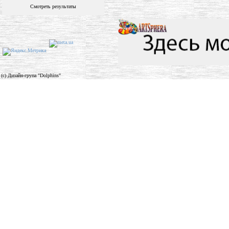
Смотреть результаты
(c) Дизайн-група "Dolphins"