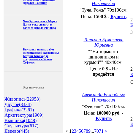
галерее Дэвида Ричарда
201
Ком
Спа
Выставка новых работ
американской художницы
Кэтрин Бернхардт
открывается в Ксавье
Хуфкенс
Александр Безродных Николаевич
"Февраль" 70х100см.
Цена:
100000 руб. -
Купить
Вид искусства
201
Живопись(
22953
)
Ком
Другое(
3334
)
Графика(
3261
)
Архитектура(
1969
)
Вышивка(
1048
)
Скульптура(
617
)
Дерево(
445
)
Куклы(
302
)
Компьютерная графика(
281
)
Художественное фото(
273
)
Дизайн интерьера(
254
)
Церковное искусство(
196
)
Народное искусство(
193
)
Бижутерия(
119
)
Текстиль (батик)(
107
)
Керамика(
105
)
Витражи(
103
)
Аэрография(
74
)
Ювелирное искусство(
66
)
Фреска, мозаика(
64
)
Дизайн одежды(
61
)
Стекло(
57
)
Графический дизайн(
38
)
Декорации(
26
)