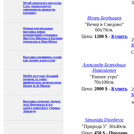
Последние новости
202
Ком
Музей азиатского
Спа
искусства Crow
демонстрирует
современную японскую
керамику
Александр Безродных Николаевич
"Раннее утро" 70х100см.
Первая персональная
выставка новых
Цена:
2000 $ -
Купить
произведений художника
Яна-Оле Шимана в
Касмине открылась в
202
Нью-Йорке
Ком
заме
Выставка посвящена
голове как мотиву в
искусстве
Simonida Djordjevic
"Природа 5" 30х40см.
МоМА получает большой
Цена:
450 $ - Продано
подарок от работ
швейцарских
архитекторов Herzog & de
201
Meuron
Ком
заме
Выставка отмечает
Андреа дель Верроккьо и
его самого известного
ученика Леонардо
Тарасий Рыбак
"Кошечки" 35х31см.
Цена:
0 $ - Не продаётся
Последние статьи