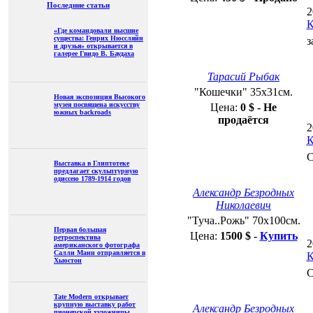
201
«Где командовали высшие
Ком
существа: Генрих
Нюссляйн и друзья»
Спа
открывается в галерее
Гвидо В. Баудаха
Новая экспозиция
Александр Безродных Николаевич
Высокого музея
"Туча..Рожь" 70х100см.
посвящена искусству
Цена:
1500 $ -
Купить
южных backroads
201
Ком
Выставка в Глиптотеке
предлагает скульптурную
Спа
одиссею 1789-1914 годов
Александр Безродных Николаевич
Первая большая
"Туча..Рожь" 70х100см.
ретроспектива
американского
Цена:
1500 $ -
Купить
фотографа Салли Манн
отправляется в Хьюстон
201
Ком
Tate Modern открывает
Заме
крупную выставку работ
пионерской художницы
Доротеи Таннинг
Татьяна Ермолаева Юрьевна
""Натюрморт с шиповником и
Neo-Op: выставка Марка
хурмой"" 40х40см.
Дагли открывается в
Цена:
0 $ - Не продаётся