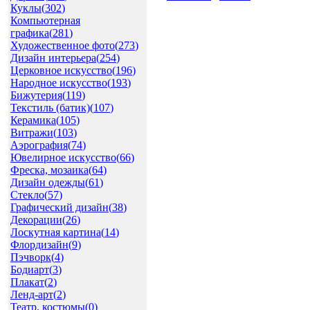
Лоскутная картина(
14
)
Флордизайн(
9
)
Пэчворк(
4
)
Бодиарт(
3
)
Плакат(
2
)
Ленд-арт(
2
)
Театр. костюмы(
0
)
День рождения
Артем Коряпин Влерьевич
Владлена Владимировна Горбунова
Дима Краснов
Любовь Белянчикова Анатольевна
Любовь Белянчикова
Марк Макаров Владимирович
Полезные ссылки
Ежевика - товары для рукоделия
Облако тегов