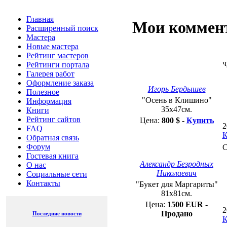
Мастера
чуде
Новые мастера
Рейтинг мастеров
Игорь Бердышев
Рейтинги портала
"Осень в Клишино" 35х47см.
Галерея работ
Цена:
800 $ -
Купить
Оформление заказа
202
Ком
Полезное
Спа
Информация
Книги
Александр Безродных Николаевич
Рейтинг сайтов
"Букет для Маргариты" 81х81см.
FAQ
Цена:
1500 EUR - Продано
Обратная связь
202
Ком
Форум
Зам
Гостевая книга
О нас
Социальные сети
Игорь Бердышев
"Вечер в Смедово" 60х70см.
Контакты
Цена:
1200 $ -
Купить