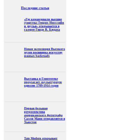
Последние статьи
«Где командовали высшие
существа: Генрих Нюссляйн
и друзья» открывается в
галерее Гвидо В. Баудаха
Новая экспозиция Высокого
музея посвящена искусству
южных backroads
Выставка в Глиптотеке
предлагает скульптурную
одиссею 1789-1914 годов
Первая большая
ретроспектива
американского фотографа
Салли Манн отправляется в
Хьюстон
Tate Modern открывает