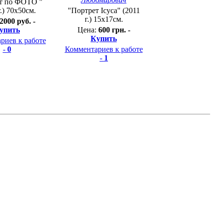
т по ФОТО "
г.) 70х50см.
"Портрет Ісуса" (2011
г.) 15х17см.
2000 руб. -
упить
Цена:
600 грн. -
Купить
риев к работе
-
0
Комментариев к работе
-
1