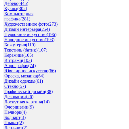
Дерево(
445
)
Куклы(
302
)
Компьютерная
графика(
281
)
Художественное фото(
273
)
Дизайн интерьера(
254
)
Церковное искусство(
196
)
Народное искусство(
193
)
Бижутерия(
119
)
Текстиль (батик)(
107
)
Керамика(
105
)
Витражи(
103
)
Аэрография(
74
)
Ювелирное искусство(
66
)
Фреска, мозаика(
64
)
Дизайн одежды(
61
)
Стекло(
57
)
Графический дизайн(
38
)
Декорации(
26
)
Лоскутная картина(
14
)
Флордизайн(
9
)
Пэчворк(
4
)
Бодиарт(
3
)
Плакат(
2
)
Ленд-арт(
2
)