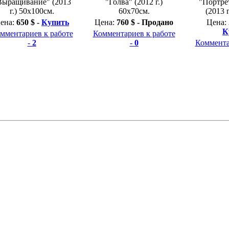
Выращивание" (2013
"Голва" (2012 г.)
"Портре
г.) 50х100см.
60х70см.
(2013 
ена:
650 $ -
Купить
Цена:
760 $ - Продано
Цена:
К
мментариев к работе
Комментариев к работе
-
2
-
0
Коммента