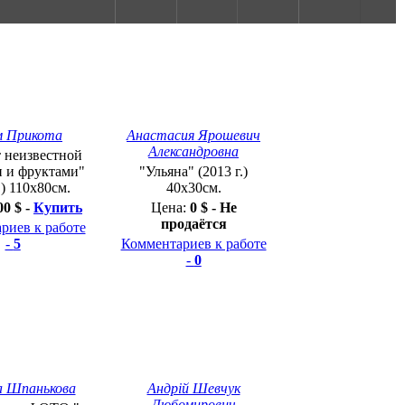
м Прикота
Анастасия Ярошевич
Александровна
 неизвестной
и и фруктами"
"Ульяна" (2013 г.)
.) 110х80см.
40х30см.
00 $ -
Купить
Цена:
0 $ - Не
продаётся
риев к работе
-
5
Комментариев к работе
-
0
а Шпанькова
Андрій Шевчук
Любомирович