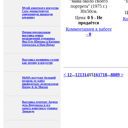
"мама около своего
"
портрета" (1975 г.)
Музей азиатского искусства
30х50см.
Crow демонстрирует
Ц
современную японскую
Цена:
0 $ - Не
керамику
Ко
продаётся
Комментариев к работе
Первая персональная
-
0
выставка новых
произведений художника
Яна-Оле Шимана в Касмине
открылась в Нью-Йорке
Выставка посвящена голове
как мотиву в искусстве
<
1
2
...
12
13
14
15
16
17
18
...
88
89
>
МоМА получает большой
подарок от работ
швейцарских архитекторов
Herzog & de Meuron
Выставка отмечает Андреа
дель Верроккьо и его
самого известного ученика
Леонардо