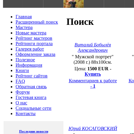
S
Главная
Поиск
Расширенный поиск
Мастера
Новые мастера
Рейтинг мастеров
Рейтинги портала
Виталий Бобылёв
Галерея работ
Александрович
Оформление заказа
" Мужской портрет"
Полезное
(2008 г.) 88х100см.
Информация
Цена:
1500 EUR -
Книги
Купить
Рейтинг сайтов
Комментариев к работе
Ко
FAQ
-
1
Обратная связь
Форум
Гостевая книга
О нас
Социальные сети
Контакты
Юрий КОСАГОВСКИЙ
Последние новости