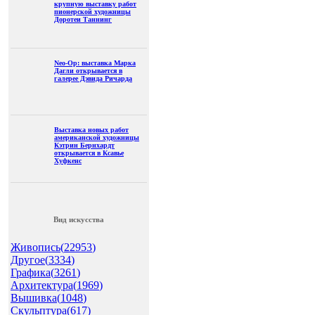
крупную выставку работ
пионерской художницы
Доротеи Таннинг
Neo-Op: выставка Марка
Дагли открывается в
галерее Дэвида Ричарда
Выставка новых работ
американской художницы
Кэтрин Бернхардт
открывается в Ксавье
Хуфкенс
Вид искусства
Живопись(
22953
)
Другое(
3334
)
Графика(
3261
)
Архитектура(
1969
)
Вышивка(
1048
)
Скульптура(
617
)