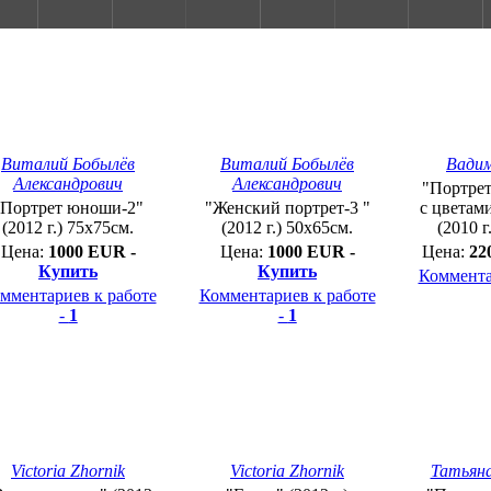
Виталий Бобылёв
Виталий Бобылёв
Вади
Александрович
Александрович
"Портрет
"Портрет юноши-2"
"Женский портрет-3 "
с цветам
(2012 г.) 75х75см.
(2012 г.) 50х65см.
(2010 г
Цена:
1000 EUR -
Цена:
1000 EUR -
Цена:
22
Купить
Купить
Коммента
мментариев к работе
Комментариев к работе
-
1
-
1
Victoria Zhornik
Victoria Zhornik
Татьян