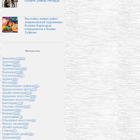
галерее Дэвида Ричарда
Выставка новых работ
американской художницы
Кэтрин Бернхардт
открывается в Ксавье
Хуфкенс
Вид искусства
Живопись(
22953
)
Другое(
3334
)
Графика(
3261
)
Архитектура(
1969
)
Вышивка(
1048
)
Скульптура(
617
)
Дерево(
445
)
Куклы(
302
)
Компьютерная графика(
281
)
Художественное фото(
273
)
Дизайн интерьера(
254
)
Церковное искусство(
196
)
Народное искусство(
193
)
Бижутерия(
119
)
Текстиль (батик)(
107
)
Керамика(
105
)
Витражи(
103
)
Аэрография(
74
)
Ювелирное искусство(
66
)
Фреска, мозаика(
64
)
Дизайн одежды(
61
)
Стекло(
57
)
Графический дизайн(
38
)
Декорации(
26
)