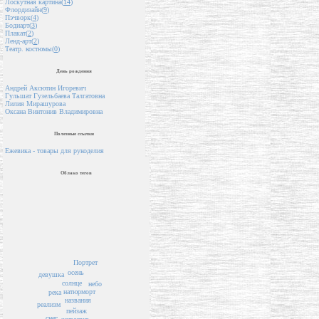
Лоскутная картина(
14
)
Флордизайн(
9
)
Пэчворк(
4
)
Бодиарт(
3
)
Плакат(
2
)
Ленд-арт(
2
)
Театр. костюмы(
0
)
День рождения
Андрей Аксютин Игоревич
Гульшат Гузельбаева Талгатовна
Лилия Мирашурова
Оксана Винтонив Владимировна
Полезные ссылки
Ежевика - товары для рукоделия
Облако тегов
Портрет
осень
девушка
солнце
небо
натюрморт
река
названия
реализм
пейзаж
снег