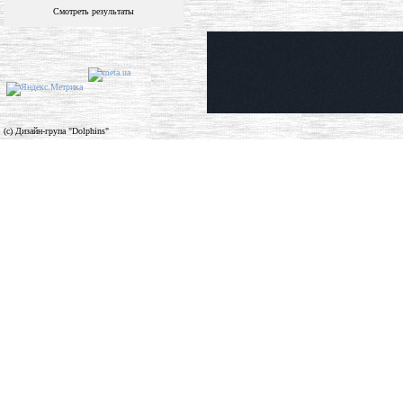
Смотреть результаты
(c) Дизайн-група "Dolphins"