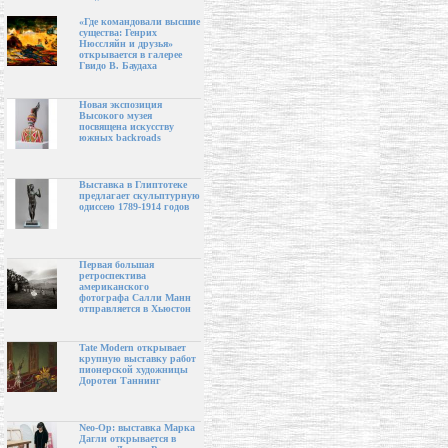
«Где командовали высшие
существа: Генрих
Нюссляйн и друзья»
открывается в галерее
Гвидо В. Баудаха
Новая экспозиция
Высокого музея
посвящена искусству
южных backroads
Выставка в Глиптотеке
предлагает скульптурную
одиссею 1789-1914 годов
Первая большая
ретроспектива
американского
фотографа Салли Манн
отправляется в Хьюстон
Tate Modern открывает
крупную выставку работ
пионерской художницы
Доротеи Таннинг
Neo-Op: выставка Марка
Дагли открывается в