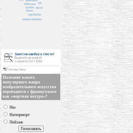
живопись
лес
зима
лето
купить
масло
букет
tegicheskie
импрессионизм
Название какого
популярного жанра
изобразительного искусства
переводится с французского
как «мертвая натура»?
Ню
Натюрморт
Пейзаж