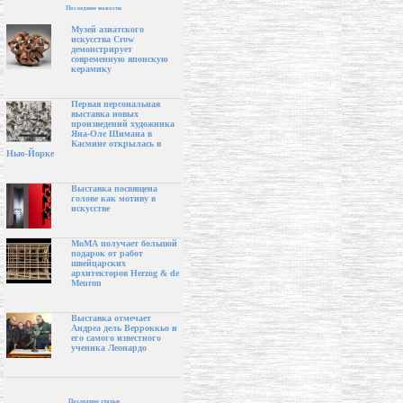
Последние новости
Музей азиатского
искусства Crow
демонстрирует
современную японскую
керамику
Первая персональная
выставка новых
произведений художника
Яна-Оле Шимана в
Касмине открылась в
Нью-Йорке
Выставка посвящена
голове как мотиву в
искусстве
МоМА получает большой
подарок от работ
швейцарских
архитекторов Herzog & de
Meuron
Выставка отмечает
Андреа дель Верроккьо и
его самого известного
ученика Леонардо
Последние статьи