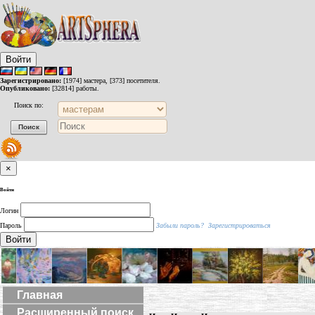
Войти
Зарегистрировано:
[1974] мастера, [373] посетителя.
Опубликовано:
[32814] работы.
Поиск по:
×
Войти
Логин
Пароль
Забыли пароль?
Зарегистрироваться
Войти
Главная
Расширенный поиск