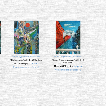
Томас Арутюнян Гегамович
Томас Арутюнян Гегамович
"Субстанция" (2014 г.) 90х80см.
"Ponte Sospiri.Venezia" (2010 г.)
60х40см.
Цена:
70000 руб. -
Купить
Цена:
45000 руб. -
Купить
Комментариев к работе -
2
Комментариев к работе -
0