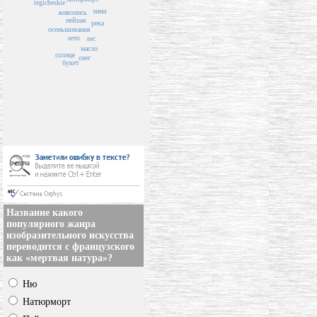
tegicheskie
зима
живопись
пейзаж
река
осень
названия
лето
лес
масло
солнце
снег
букет
Название какого
популярного жанра
изобразительного искусства
переводится с французского
как «мертвая натура»?
Ню
Натюрморт