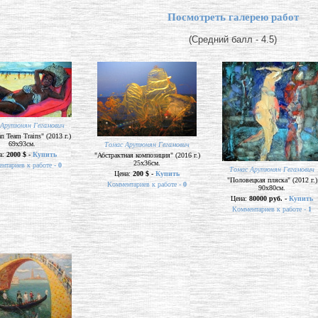
Посмотреть галерею работ
(Средний балл - 4.5)
 Арутюнян Гегамович
n Team Trains" (2013 г.)
69х93см.
Томас Арутюнян Гегамович
а:
2000 $ -
Купить
"Абстрактная композиция" (2016 г.)
25х36см.
нтариев к работе -
0
Томас Арутюнян Гегамович
Цена:
200 $ -
Купить
"Половецкая пляска" (2012 г.)
Комментариев к работе -
0
90х80см.
Цена:
80000 руб. -
Купить
Комментариев к работе -
1