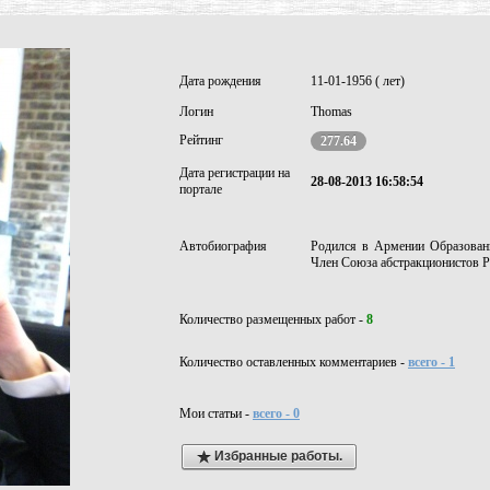
Дата рождения
11-01-1956 ( лет)
Логин
Thomas
Рейтинг
277.64
Дата регистрации на
28-08-2013 16:58:54
портале
Автобиография
Родился в Армении Образовани
Член Союза абстракционистов Р
Количество размещенных работ -
8
Количество оставленных комментариев -
всего - 1
Мои статьи -
всего - 0
Избранные работы.