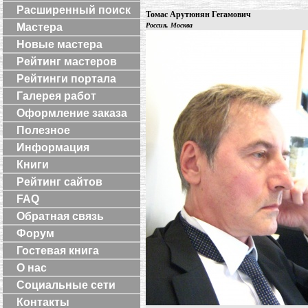
Расширенный поиск
Томас Арутюнян Гегамович
Мастера
Россия, Москва
Новые мастера
Рейтинг мастеров
Рейтинги портала
Галерея работ
Оформление заказа
Полезное
Информация
Книги
Рейтинг сайтов
FAQ
Обратная связь
Форум
Гостевая книга
О нас
Социальные сети
Контакты