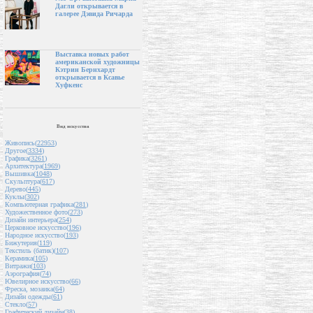
Дагли открывается в
галерее Дэвида Ричарда
Выставка новых работ
американской художницы
Кэтрин Бернхардт
открывается в Ксавье
Хуфкенс
Вид искусства
Живопись(
22953
)
Другое(
3334
)
Графика(
3261
)
Архитектура(
1969
)
Вышивка(
1048
)
Скульптура(
617
)
Дерево(
445
)
Куклы(
302
)
Компьютерная графика(
281
)
Художественное фото(
273
)
Дизайн интерьера(
254
)
Церковное искусство(
196
)
Народное искусство(
193
)
Бижутерия(
119
)
Текстиль (батик)(
107
)
Керамика(
105
)
Витражи(
103
)
Аэрография(
74
)
Ювелирное искусство(
66
)
Фреска, мозаика(
64
)
Дизайн одежды(
61
)
Стекло(
57
)
Графический дизайн(
38
)