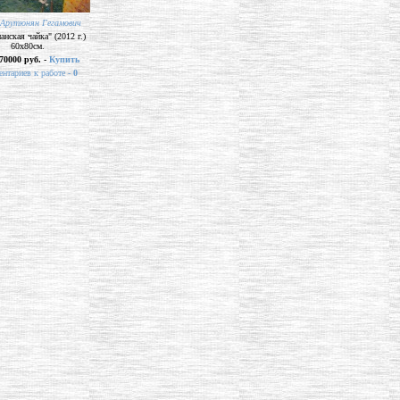
 Арутюнян Гегамович
анская чайка" (2012 г.)
60х80см.
70000 руб. -
Купить
нтариев к работе -
0