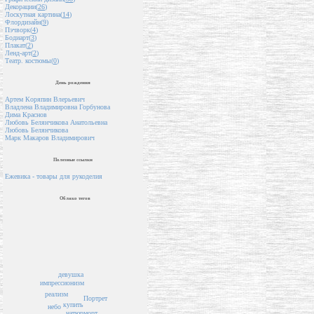
Декорации(
26
)
Лоскутная картина(
14
)
Флордизайн(
9
)
Пэчворк(
4
)
Бодиарт(
3
)
Плакат(
2
)
Ленд-арт(
2
)
Театр. костюмы(
0
)
День рождения
Артем Коряпин Влерьевич
Владлена Владимировна Горбунова
Дима Краснов
Любовь Белянчикова Анатольевна
Любовь Белянчикова
Марк Макаров Владимирович
Полезные ссылки
Ежевика - товары для рукоделия
Облако тегов
девушка
импрессионизм
реализм
Портрет
купить
небо
натюрморт