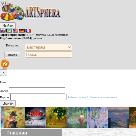
Войти
Зарегистрировано:
[1974] мастера, [373] посетителя.
Опубликовано:
[32814] работы.
Поиск по:
×
Войти
Логин
Пароль
Забыли пароль?
Зарегистрироваться
Войти
Главная