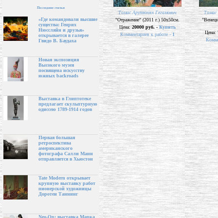
Последние статьи
Томас Арутюнян Гегамович
Томас
«Где командовали высшие
"Отражение" (2011 г.) 50х50см.
"Венеци
существа: Генрих
Цена:
20000 руб. -
Купить
Нюссляйн и друзья»
Цена:
Комментариев к работе -
1
открывается в галерее
Комме
Гвидо В. Баудаха
Новая экспозиция
Высокого музея
посвящена искусству
южных backroads
Выставка в Глиптотеке
предлагает скульптурную
одиссею 1789-1914 годов
Первая большая
ретроспектива
американского
фотографа Салли Манн
отправляется в Хьюстон
Tate Modern открывает
крупную выставку работ
пионерской художницы
Доротеи Таннинг
Neo-Op: выставка Марка