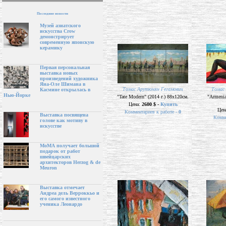
Последние новости
Музей азиатского
искусства Crow
демонстрирует
современную японскую
керамику
Первая персональная
выставка новых
произведений художника
Яна-Оле Шимана в
Томас Арутюнян Гегамович
Томас
Касмине открылась в
Нью-Йорке
"Tate Modern" (2014 г.) 88х120см.
"Armenia
Цена:
2600 $ -
Купить
Цен
Комментариев к работе -
0
Выставка посвящена
Комме
голове как мотиву в
искусстве
МоМА получает большой
подарок от работ
швейцарских
архитекторов Herzog & de
Meuron
Выставка отмечает
Андреа дель Верроккьо и
его самого известного
ученика Леонардо