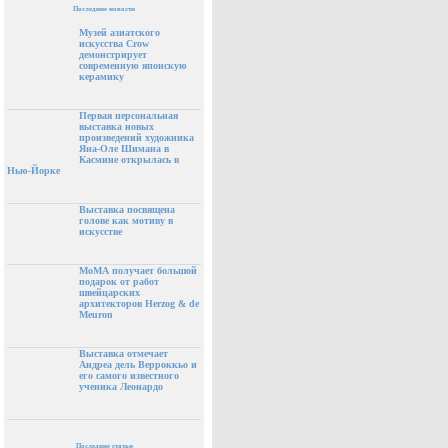
Последние новости
Музей азиатского
искусства Crow
демонстрирует
современную японскую
керамику
Первая персональная
выставка новых
произведений художника
Яна-Оле Шимана в
Касмине открылась в
Нью-Йорке
Выставка посвящена
голове как мотиву в
искусстве
МоМА получает большой
подарок от работ
швейцарских
архитекторов Herzog & de
Meuron
Выставка отмечает
Андреа дель Верроккьо и
его самого известного
ученика Леонардо
Последние статьи