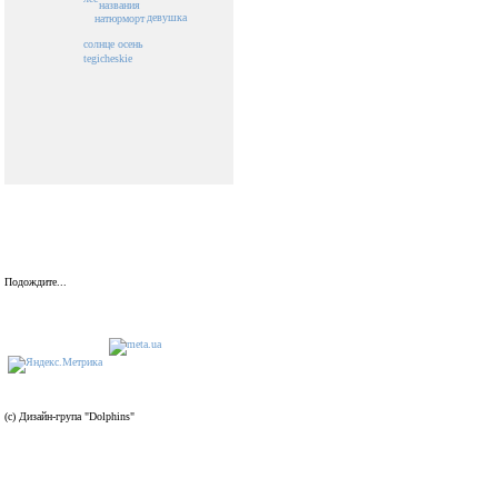
названия
девушка
натюрморт
осень
солнце
tegicheskie
Подождите...
(c) Дизайн-група "Dolphins"