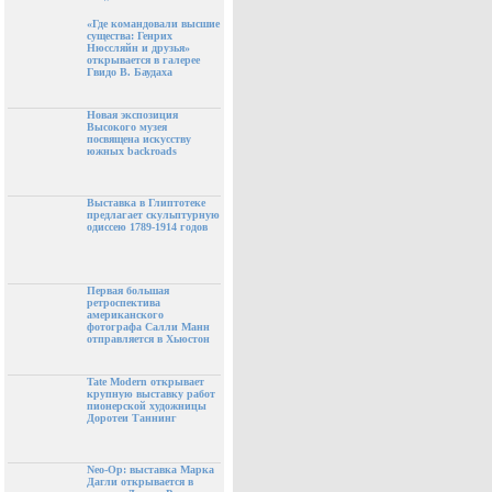
«Где командовали высшие
существа: Генрих
Нюссляйн и друзья»
открывается в галерее
Гвидо В. Баудаха
Новая экспозиция
Высокого музея
посвящена искусству
южных backroads
Выставка в Глиптотеке
предлагает скульптурную
одиссею 1789-1914 годов
Первая большая
ретроспектива
американского
фотографа Салли Манн
отправляется в Хьюстон
Tate Modern открывает
крупную выставку работ
пионерской художницы
Доротеи Таннинг
Neo-Op: выставка Марка
Дагли открывается в