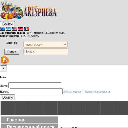
Войти
Зарегистрировано:
[1974] мастера, [373] посетителя.
Опубликовано:
[32814] работы.
Поиск по:
×
Войти
Логин
Пароль
Забыли пароль?
Зарегистрироваться
Войти
Главная
Расширенный поиск