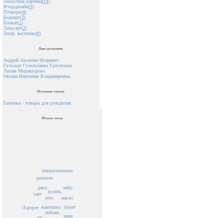
Лоскутная картина(
14
)
Флордизайн(
9
)
Пэчворк(
4
)
Бодиарт(
3
)
Плакат(
2
)
Ленд-арт(
2
)
Театр. костюмы(
0
)
День рождения
Андрей Аксютин Игоревич
Гульшат Гузельбаева Талгатовна
Лилия Мирашурова
Оксана Винтонив Владимировна
Полезные ссылки
Ежевика - товары для рукоделия
Облако тегов
импрессионизм
реализм
река
небо
купить
снег
лето
масло
живопись
букет
Портрет
пейзаж
зима
лес