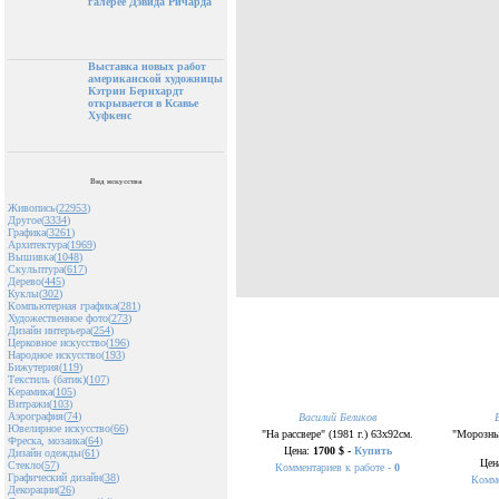
галерее Дэвида Ричарда
Выставка новых работ
американской художницы
Кэтрин Бернхардт
открывается в Ксавье
Хуфкенс
Вид искусства
Живопись(
22953
)
Другое(
3334
)
Графика(
3261
)
Архитектура(
1969
)
Вышивка(
1048
)
Скульптура(
617
)
Дерево(
445
)
Куклы(
302
)
Компьютерная графика(
281
)
Художественное фото(
273
)
Дизайн интерьера(
254
)
Церковное искусство(
196
)
Народное искусство(
193
)
Бижутерия(
119
)
Текстиль (батик)(
107
)
Керамика(
105
)
Витражи(
103
)
Аэрография(
74
)
Василий Беликов
Ювелирное искусство(
66
)
"На рассвере" (1981 г.) 63х92см.
"Морозный
Фреска, мозаика(
64
)
Цена:
1700 $ -
Купить
Дизайн одежды(
61
)
Цен
Стекло(
57
)
Комментариев к работе -
0
Графический дизайн(
38
)
Комме
Декорации(
26
)