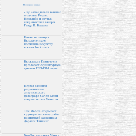
Последние статьи
«Где командовали высшие
существа: Генрих
Нюссляйн и друзья»
открывается в галерее
Гвидо В. Баудаха
Новая экспозиция
Высокого музея
посвящена искусству
южных backroads
Выставка в Глиптотеке
предлагает скульптурную
одиссею 1789-1914 годов
Первая большая
ретроспектива
американского
фотографа Салли Манн
отправляется в Хьюстон
Tate Modern открывает
крупную выставку работ
пионерской художницы
Доротеи Таннинг
Neo-Op: выставка Марка