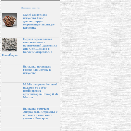
Последние новости
Музей азиатского
искусства Crow
демонстрирует
современную японскую
керамику
Первая персональная
выставка новых
произведений художника
Яна-Оле Шимана в
Касмине открылась в
Нью-Йорке
Выставка посвящена
голове как мотиву в
искусстве
МоМА получает большой
подарок от работ
швейцарских
архитекторов Herzog & de
Meuron
Выставка отмечает
Андреа дель Верроккьо и
его самого известного
ученика Леонардо