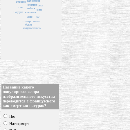
натюрморт
реализм
названия
река
снег
пейзаж
зима
Портрет
живопись
лето
лес
солнце
масло
букет
импрессионизм
Название какого
популярного жанра
изобразительного искусства
переводится с французского
как «мертвая натура»?
Ню
Натюрморт