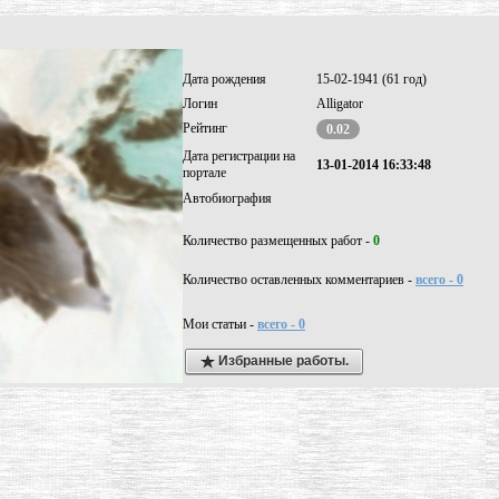
Дата рождения
15-02-1941 (61 год)
Логин
Alligator
Рейтинг
0.02
Дата регистрации на
13-01-2014 16:33:48
портале
Автобиография
Количество размещенных работ -
0
Количество оставленных комментариев -
всего - 0
Мои статьи -
всего - 0
Избранные работы.