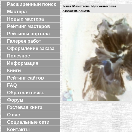
Расширенный поиск
Алия Маметьева Абдихалыковна
Мастера
Казахстан, Алматы
Новые мастера
Рейтинг мастеров
Рейтинги портала
Галерея работ
Оформление заказа
Полезное
Информация
Книги
Рейтинг сайтов
FAQ
Обратная связь
Форум
Гостевая книга
О нас
Социальные сети
Контакты