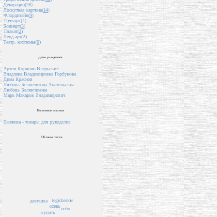
Декорации(
26
)
Лоскутная картина(
14
)
Флордизайн(
9
)
Пэчворк(
4
)
Бодиарт(
3
)
Плакат(
2
)
Ленд-арт(
2
)
Театр. костюмы(
0
)
День рождения
Артем Коряпин Влерьевич
Владлена Владимировна Горбунова
Дима Краснов
Любовь Белянчикова Анатольевна
Любовь Белянчикова
Марк Макаров Владимирович
Полезные ссылки
Ежевика - товары для рукоделия
Облако тегов
tegicheskie
девушка
осень
небо
купить