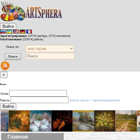
Войти
Зарегистрировано:
[1974] мастера, [373] посетителя.
Опубликовано:
[32814] работы.
Поиск по:
×
Войти
Логин
Пароль
Забыли пароль?
Зарегистрироваться
Войти
Главная