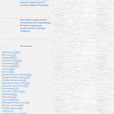
Дагли открывается в
галерее Дэвида Ричарда
Выставка новых работ
американской художницы
Кэтрин Бернхардт
открывается в Ксавье
Хуфкенс
Вид искусства
Живопись(
22953
)
Другое(
3334
)
Графика(
3261
)
Архитектура(
1969
)
Вышивка(
1048
)
Скульптура(
617
)
Дерево(
445
)
Куклы(
302
)
Компьютерная графика(
281
)
Художественное фото(
273
)
Дизайн интерьера(
254
)
Церковное искусство(
196
)
Народное искусство(
193
)
Бижутерия(
119
)
Текстиль (батик)(
107
)
Керамика(
105
)
Витражи(
103
)
Аэрография(
74
)
Ювелирное искусство(
66
)
Фреска, мозаика(
64
)
Дизайн одежды(
61
)
Стекло(
57
)
Графический дизайн(
38
)