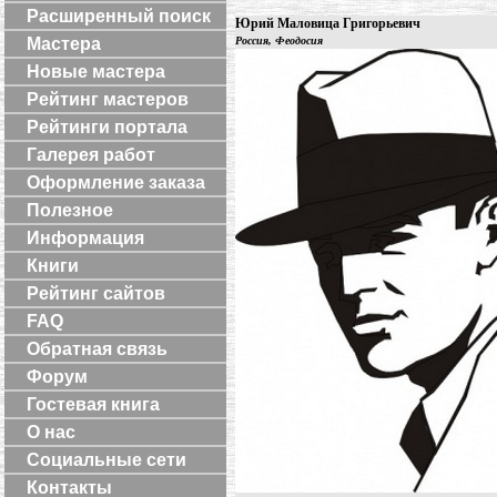
Расширенный поиск
Юрий Маловица Григорьевич
Мастера
Россия, Феодосия
Новые мастера
Рейтинг мастеров
Рейтинги портала
Галерея работ
Оформление заказа
Полезное
Информация
Книги
Рейтинг сайтов
FAQ
Обратная связь
Форум
Гостевая книга
О нас
Социальные сети
Контакты