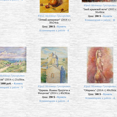
Юрий Маловица Григорьевич
"Зной крымской ночи" (2015 г.
30х40см.
Юрий Маловица Григорьевич
Цена:
200 $ -
Купить
"Летний натюрморт" (2014 г.)
Комментариев к работе -
11
30х24см.
Цена:
200 $ -
Купить
Комментариев к работе -
4
аловица Григорьевич
ия" (2014 г.) 21х30см.
:
5000 руб. -
Купить
Юрий Маловица Григорьевич
Юрий Маловица Григорьевич
нтариев к работе -
5
"Церковь Иоанна Предтечи в
"Обернись" (2014 г.) 40х30см.
Феодосии" (2014 г.) 40х30см.
Цена:
500 $ -
Купить
Цена:
390 $ -
Купить
Комментариев к работе -
4
Комментариев к работе -
4