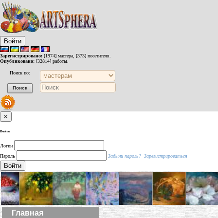
Войти
Зарегистрировано:
[1974] мастера, [373] посетителя.
Опубликовано:
[32814] работы.
Поиск по:
×
Войти
Логин
Пароль
Забыли пароль?
Зарегистрироваться
Войти
Главная