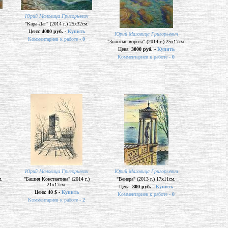
Юрий Маловица Григорьевич
"Кара-Даг" (2014 г.) 25х32см.
Цена:
4000 руб. -
Купить
Юрий Маловица Григорьевич
Комментариев к работе -
0
"Золотые ворота" (2014 г.) 25х17см.
Цена:
3000 руб. -
Купить
Комментариев к работе -
0
Юрий Маловица Григорьевич
Юрий Маловица Григорьевич
м.
"Башня Константина" (2014 г.)
"Венера" (2013 г.) 17х11см.
21х17см.
Цена:
800 руб. -
Купить
Цена:
40 $ -
Купить
Комментариев к работе -
0
Комментариев к работе -
2