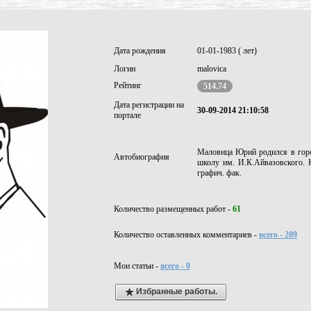
Дата рождения
01-01-1983 ( лет)
Логин
malovica
Рейтинг
514.74
Дата регистрации на
30-09-2014 21:10:58
портале
Маловица Юрий родился в горо
Автобиография
школу им. И.К.Айвазовского. 
графич. фак.
Количество размещенных работ -
61
Количество оставленных комментариев -
всего - 209
Мои статьи -
всего - 0
Избранные работы.