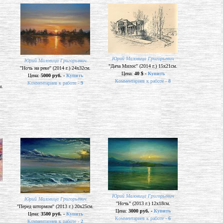
Юрий Маловица Григорьевич
Юрий Маловица Григорьевич
"Дача Милос" (2014 г.) 15х21см.
"Ночь на реке" (2014 г.) 24х32см.
Цена:
40 $ -
Купить
Цена:
5000 руб. -
Купить
Комментариев к работе -
8
Комментариев к работе -
9
м.
Юрий Маловица Григорьевич
Юрий Маловица Григорьевич
"Ночь" (2013 г.) 12х18см.
"Перед штормом" (2013 г.) 20х25см.
Цена:
3000 руб. -
Купить
Цена:
3500 руб. -
Купить
Комментариев к работе -
6
Комментариев к работе -
2