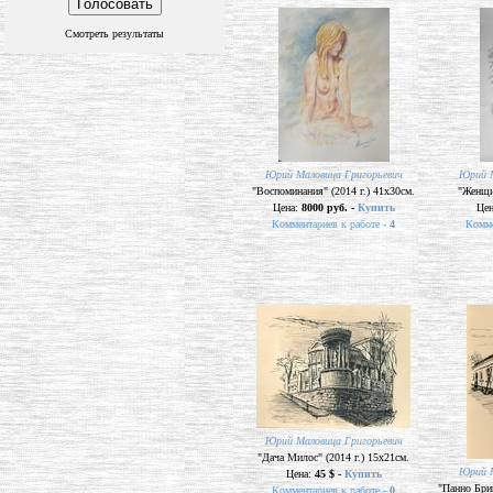
Смотреть результаты
Юрий Маловица Григорьевич
Юрий М
"Воспоминания" (2014 г.) 41х30см.
"Женщин
Цена:
8000 руб. -
Купить
Це
Комментариев к работе -
4
Комме
Юрий Маловица Григорьевич
"Дача Милос" (2014 г.) 15х21см.
Юрий М
Цена:
45 $ -
Купить
"Панно Бриг
Комментариев к работе -
0