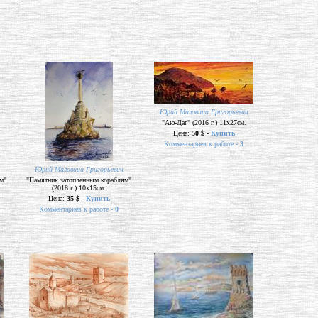
Юрий Маловица Григорьевич
"Аю-Даг" (2016 г.) 11х27см.
Цена:
50 $ -
Купить
Комментариев к работе -
3
Юрий Маловица Григорьевич
м"
"Памятник затопленным кораблям"
(2018 г.) 10х15см.
Цена:
35 $ -
Купить
Комментариев к работе -
0