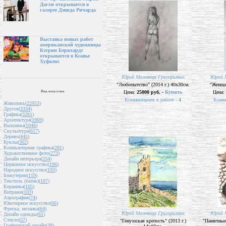
Дагли открывается в
галерее Дэвида Ричарда
Выставка новых работ
американской художницы
Кэтрин Бернхардт
открывается в Ксавье
Хуфкенс
Юрий Маловица Григорьевич
Юрий М
"Любопытство" (2014 г.) 40х30см.
"Женщин
Вид искусства
Цена:
25000 руб. -
Купить
Цена:
Комментариев к работе -
4
Комме
Живопись(
22953
)
Другое(
3334
)
Графика(
3261
)
Архитектура(
1969
)
Вышивка(
1048
)
Скульптура(
617
)
Дерево(
445
)
Куклы(
302
)
Компьютерная графика(
281
)
Художественное фото(
273
)
Дизайн интерьера(
254
)
Церковное искусство(
196
)
Народное искусство(
193
)
Бижутерия(
119
)
Текстиль (батик)(
107
)
Керамика(
105
)
Витражи(
103
)
Аэрография(
74
)
Ювелирное искусство(
66
)
Фреска, мозаика(
64
)
Юрий Маловица Григорьевич
Юрий М
Дизайн одежды(
61
)
Стекло(
57
)
"Генуэзская крепость" (2013 г.)
"Памятные 
Графический дизайн(
38
)