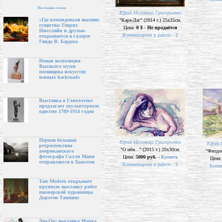
Последние статьи
Юрий Маловица Григорьевич
«Где командовали высшие
"Кара-Даг" (2014 г.) 25х35см.
существа: Генрих
Цена:
0 $ - Не продаётся
Нюссляйн и друзья»
Комментариев к работе -
2
открывается в галерее
Гвидо В. Баудаха
Новая экспозиция
Высокого музея
посвящена искусству
южных backroads
Выставка в Глиптотеке
предлагает скульптурную
одиссею 1789-1914 годов
Первая большая
Юрий Маловица Григорьевич
Юрий М
ретроспектива
"О нём..." (2015 г.) 20х30см.
"Феодос
американского
фотографа Салли Манн
Цена:
5000 руб. -
Купить
Цена
отправляется в Хьюстон
Комментариев к работе -
5
Комме
Tate Modern открывает
крупную выставку работ
пионерской художницы
Доротеи Таннинг
Neo-Op: выставка Марка