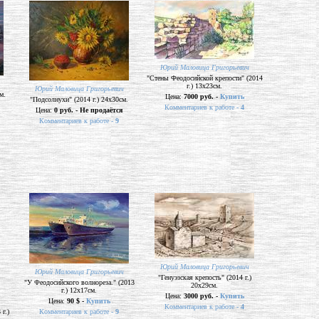
Юрий Маловица Григорьевич
"Стены Феодосийской крепости" (2014
г.) 13х23см.
Юрий Маловица Григорьевич
м.
Цена:
7000 руб. -
Купить
"Подсолнухи" (2014 г.) 24х30см.
Комментариев к работе -
4
Цена:
0 руб. - Не продаётся
Комментариев к работе -
9
Юрий Маловица Григорьевич
Юрий Маловица Григорьевич
"Генуэзская крепость" (2014 г.)
"У Феодосийского волнореза." (2013
20х29см.
г.) 12х17см.
Цена:
3000 руб. -
Купить
Цена:
90 $ -
Купить
Комментариев к работе -
4
г.)
Комментариев к работе -
9