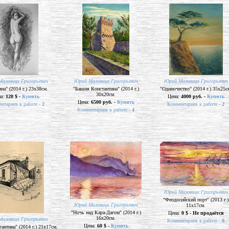
аловица Григорьевич
Юрий Маловица Григорьевич
Юрий Маловица Григорьевич
а" (2014 г.) 23х38см.
"Башня Константина" (2014 г.)
"Одиночество" (2014 г.) 35х25с
30х20см.
на:
120 $ -
Купить
Цена:
4000 руб. -
Купить
Цена:
6500 руб. -
Купить
нтариев к работе -
2
Комментариев к работе -
2
Комментариев к работе -
4
Юрий Маловица Григорьевич
"Феодосийский порт" (2013 г.)
Юрий Маловица Григорьевич
11х17см.
"Ночь над Кара-Дагом" (2014 г.)
Цена:
0 $ - Не продаётся
16х20см.
аловица Григорьевич
Комментариев к работе -
0
Цена:
60 $ -
Купить
антина" (2014 г.) 21х17см.