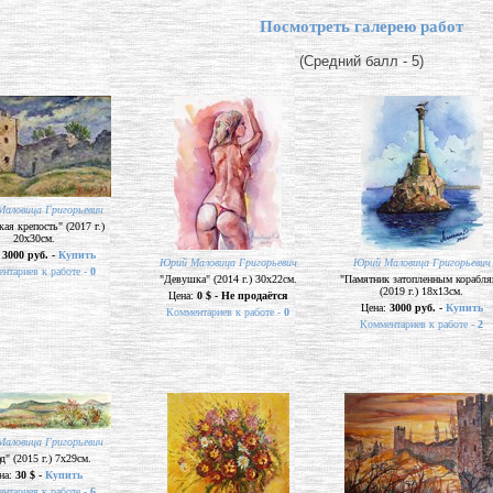
Посмотреть галерею работ
(Средний балл - 5)
аловица Григорьевич
кая крепость" (2017 г.)
20х30см.
:
3000 руб. -
Купить
Юрий Маловица Григорьевич
Юрий Маловица Григорьевич
нтариев к работе -
0
"Девушка" (2014 г.) 30х22см.
"Памятник затопленным корабля
(2019 г.) 18х13см.
Цена:
0 $ - Не продаётся
Цена:
3000 руб. -
Купить
Комментариев к работе -
0
Комментариев к работе -
2
аловица Григорьевич
д" (2015 г.) 7х29см.
на:
30 $ -
Купить
нтариев к работе -
6