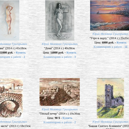
Юрий Маловица Григорьевич
"Утро в порту." (2014 г.) 25х35с
Цена:
6000 руб. -
Купить
аловица Григорьевич
Юрий Маловица Григорьевич
Комментариев к работе -
14
а" (2014 г.) 41х18см.
"Дома" (2014 г.) 40х30см.
11000 руб. -
Купить
Цена:
14000 руб. -
Купить
нтариев к работе -
2
Комментариев к работе -
3
Юрий Маловица Григорьевич
"Тёплый вечер" (2014 г.) 19х30см.
Цена:
90 $ -
Купить
аловица Григорьевич
Юрий Маловица Григорьевич
Комментариев к работе -
2
места" (2013 г.) 18х13см.
"Башня Святого Климента" (2013 