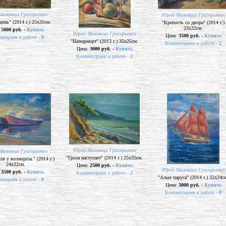
аловица Григорьевич
Юрий Маловица Григорьевич
день" (2014 г.) 25х35см.
"Крепость со двора" (2014 г.)
23х32см.
:
5000 руб. -
Купить
Юрий Маловица Григорьевич
Цена:
3500 руб. -
Купить
нтариев к работе -
0
"Натюрморт" (2013 г.) 35х25см.
Комментариев к работе -
2
Цена:
3000 руб. -
Купить
Комментариев к работе -
2
Юрий Маловица Григорьевич
аловица Григорьевич
"Гроза наступает" (2014 г.) 25х35см.
ля у волнореза." (2014 г.)
24х32см.
Цена:
2500 руб. -
Купить
Юрий Маловица Григорьевич
:
3500 руб. -
Купить
Комментариев к работе -
2
"Алые паруса" (2014 г.) 32х24с
нтариев к работе -
0
Цена:
3000 руб. -
Купить
Комментариев к работе -
0