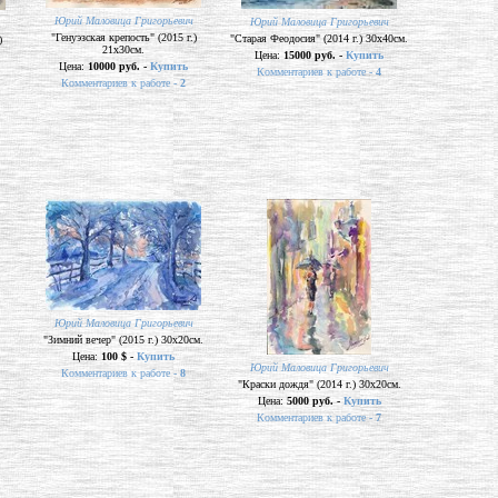
Юрий Маловица Григорьевич
Юрий Маловица Григорьевич
"Генуэзская крепость" (2015 г.)
"Старая Феодосия" (2014 г.) 30х40см.
)
21х30см.
Цена:
15000 руб. -
Купить
Цена:
10000 руб. -
Купить
Комментариев к работе -
4
Комментариев к работе -
2
Юрий Маловица Григорьевич
"Зимний вечер" (2015 г.) 30х20см.
Цена:
100 $ -
Купить
Юрий Маловица Григорьевич
Комментариев к работе -
8
"Краски дождя" (2014 г.) 30х20см.
Цена:
5000 руб. -
Купить
Комментариев к работе -
7