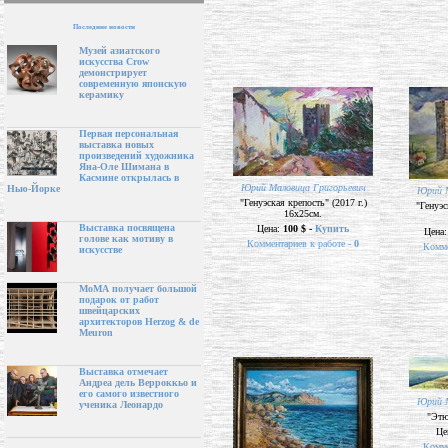
Последние новости
Музей азиатского
искусства Crow
демонстрирует
современную японскую
керамику
Первая персональная
выставка новых
произведений художника
Яна-Оле Шимана в
Касмине открылась в
Юрий Маловица Григорьевич
Нью-Йорке
Юрий М
"Генуэская крепость" (2017 г.)
"Генуэс
16х25см.
Выставка посвящена
Цена:
100 $ -
Купить
Цена
голове как мотиву в
Комментариев к работе -
0
Комме
искусстве
МоМА получает большой
подарок от работ
швейцарских
архитекторов Herzog & de
Meuron
Выставка отмечает
Андреа дель Верроккьо и
его самого известного
Юрий М
ученика Леонардо
"Этю
Це
Комме