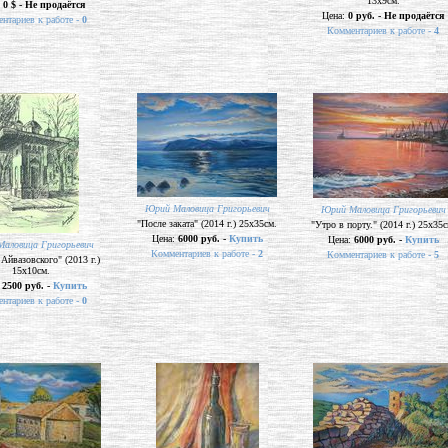
13х9см.
:
0 $ - Не продаётся
Цена:
0 руб. - Не продаётся
нтариев к работе -
0
Комментариев к работе -
4
Юрий Маловица Григорьевич
Юрий Маловица Григорьевич
"После заката" (2014 г.) 25х35см.
"Утро в порту." (2014 г.) 25х35с
Цена:
6000 руб. -
Купить
Цена:
6000 руб. -
Купить
аловица Григорьевич
Комментариев к работе -
2
Комментариев к работе -
5
Айвазовского" (2013 г.)
15х10см.
:
2500 руб. -
Купить
нтариев к работе -
0