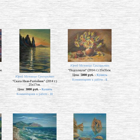
Юрий Маловица Григорьевич
м.
"Подсолнухи" (2014 г.) 25х35см.
Цена:
5000 руб. -
Купить
Юрий Маловица Григорьевич
Комментариев к работе -
6
"Скала Иван-Разбойник" (2014 г.)
25х17см.
Цена:
3000 руб. -
Купить
Комментариев к работе -
11