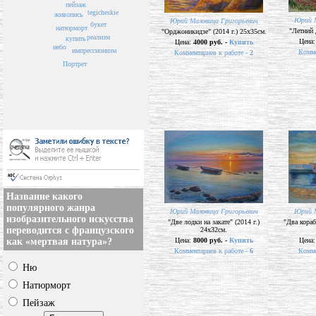
пейзаж
tegicheskie
живопись
Юрий М
Юрий Маловица Григорьевич
букет
натюрморт
"Летний 
"Орджоникидзе" (2014 г.) 25х35см.
реализм
купить
Цена
Цена:
4000 руб. -
Купить
небо
импрессионизм
Комме
Комментариев к работе -
2
Портрет
Название какого
популярного жанра
Юрий Маловица Григорьевич
Юрий М
изобразительного искусства
"Две лодки на закате" (2014 г.)
"Два кораб
переводится с французского
24х32см.
как «мертвая натура»?
Цена:
8000 руб. -
Купить
Цена
Комментариев к работе -
6
Комме
Ню
Натюрморт
Пейзаж