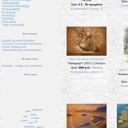
14х10см.
Цена
Декорации(
26
)
Цена:
0 $ - Не продаётся
Комме
Лоскутная картина(
14
)
Комментариев к работе -
4
Флордизайн(
9
)
Пэчворк(
4
)
Бодиарт(
3
)
Плакат(
2
)
Ленд-арт(
2
)
Театр. костюмы(
0
)
День рождения
Андрей Аксютин Игоревич
Гульшат Гузельбаева Талгатовна
Лилия Мирашурова
Оксана Винтонив Владимировна
Юрий Маловица Григорьевич
Полезные ссылки
"Натюрморт" (2013 г.) 24х35см.
Ежевика - товары для рукоделия
Цена:
3000 руб. -
Купить
Юрий М
Комментариев к работе -
2
"Фонтан 
Облако тегов
Цена
Комме
девушка
река
зима
снег
солнце
осень
лес
лето
названия
масло