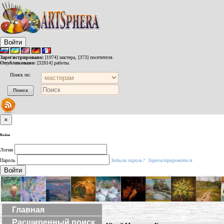
Войти
Зарегистрировано:
[1974] мастера, [373] посетителя.
Опубликовано:
[32814] работы.
Поиск по:
×
Войти
Логин
Пароль
Забыли пароль?
Зарегистрироваться
Войти
Главная
Расширенный поиск