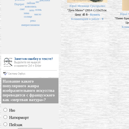
девушка
лес
пейзаж
Портрет
Юрий Маловица Григорьевич
живопись
снег
осень
лето
"Дача Милос" (2014 г.) 15х21см.
зима
Юрий М
масло
Цена:
45 $ -
Купить
солнце
"Панно Бриг
Комментариев к работе -
0
река
Це
импрессионизм
Комме
Название какого
популярного жанра
изобразительного искусства
переводится с французского
как «мертвая натура»?
Ню
Натюрморт
Пейзаж