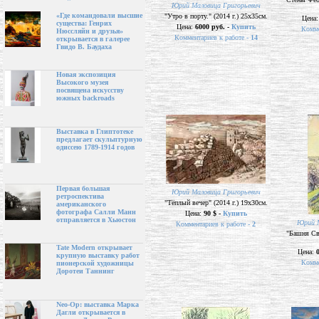
Юрий Маловица Григорьевич
«Где командовали высшие
"Утро в порту." (2014 г.) 25х35см.
Цена
существа: Генрих
Цена:
6000 руб. -
Купить
Комме
Нюссляйн и друзья»
Комментариев к работе -
14
открывается в галерее
Гвидо В. Баудаха
Новая экспозиция
Высокого музея
посвящена искусству
южных backroads
Выставка в Глиптотеке
предлагает скульптурную
одиссею 1789-1914 годов
Первая большая
Юрий Маловица Григорьевич
ретроспектива
"Тёплый вечер" (2014 г.) 19х30см.
американского
фотографа Салли Манн
Цена:
90 $ -
Купить
отправляется в Хьюстон
Юрий М
Комментариев к работе -
2
"Башня Свя
Tate Modern открывает
Цена:
крупную выставку работ
Комме
пионерской художницы
Доротеи Таннинг
Neo-Op: выставка Марка
Дагли открывается в