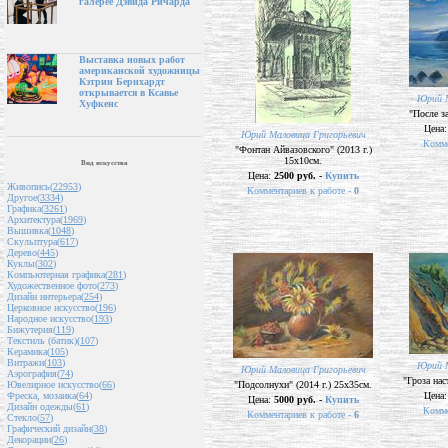
галерее Дэвида Ричарда
Выставка новых работ
американской художницы
Кэтрин Бернхардт
открывается в Ксавье
Юрий М
Хуфкенс
"После за
Цена
Юрий Маловица Григорьевич
Комме
"Фонтан Айвазовского" (2013 г.)
15х10см.
Вид искусства
Цена:
2500 руб. -
Купить
Живопись(
22953
)
Комментариев к работе -
0
Другое(
3334
)
Графика(
3261
)
Архитектура(
1969
)
Вышивка(
1048
)
Скульптура(
617
)
Дерево(
445
)
Куклы(
302
)
Компьютерная графика(
281
)
Художественное фото(
273
)
Дизайн интерьера(
254
)
Церковное искусство(
196
)
Народное искусство(
193
)
Бижутерия(
119
)
Текстиль (батик)(
107
)
Керамика(
105
)
Витражи(
103
)
Юрий М
Юрий Маловица Григорьевич
Аэрография(
74
)
"Гроза нас
"Подсолнухи" (2014 г.) 25х35см.
Ювелирное искусство(
66
)
Цена
Фреска, мозаика(
64
)
Цена:
5000 руб. -
Купить
Дизайн одежды(
61
)
Комме
Комментариев к работе -
6
Стекло(
57
)
Графический дизайн(
38
)
Декорации(
26
)