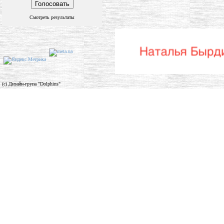
Смотреть результаты
(c) Дизайн-група "Dolphins"