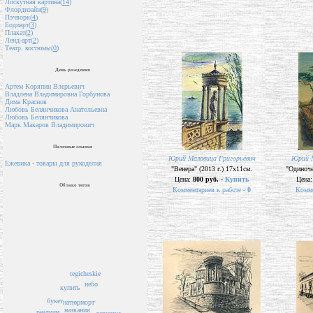
Лоскутная картина(
14
)
Флордизайн(
9
)
Пэчворк(
4
)
Бодиарт(
3
)
Плакат(
2
)
Ленд-арт(
2
)
Театр. костюмы(
0
)
День рождения
Артем Коряпин Влерьевич
Владлена Владимировна Горбунова
Дима Краснов
Любовь Белянчикова Анатольевна
Любовь Белянчикова
Марк Макаров Владимирович
Полезные ссылки
Юрий Маловица Григорьевич
Юрий М
Ежевика - товары для рукоделия
"Венера" (2013 г.) 17х11см.
"Одиноче
Цена:
800 руб. -
Купить
Цена
Облако тегов
Комментариев к работе -
0
Комме
tegicheskie
небо
купить
букет
натюрморт
названия
реализм