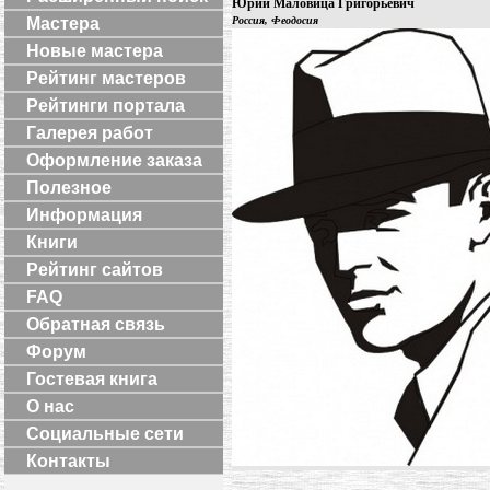
Юрий Маловица Григорьевич
Мастера
Россия, Феодосия
Новые мастера
Рейтинг мастеров
Рейтинги портала
Галерея работ
Оформление заказа
Полезное
Информация
Книги
Рейтинг сайтов
FAQ
Обратная связь
Форум
Гостевая книга
О нас
Социальные сети
Контакты