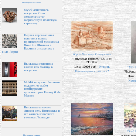
Последние новости
Музей азиатского
искусства Crow
демонстрирует
современную японскую
керамику
Первая персональная
выставка новых
произведений художника
Яна-Оле Шимана в
Касмине открылась в
Нью-Йорке
Юрий Маловица Григорьевич
"Генуэзская крепость" (2015 г.)
21х30см.
Выставка посвящена
Цена:
10000 руб. -
Купить
Юрий М
голове как мотиву в
искусстве
Комментариев к работе -
2
"Любопытс
Цена:
Комме
МоМА получает большой
подарок от работ
швейцарских
архитекторов Herzog & de
Meuron
Выставка отмечает
Андреа дель Верроккьо и
его самого известного
ученика Леонардо
Юрий М
Последние статьи
"Стены Фео