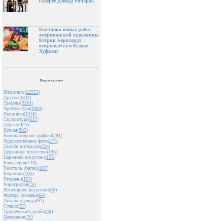
галерее Дэвида Ричарда
Выставка новых работ
американской художницы
Кэтрин Бернхардт
открывается в Ксавье
Хуфкенс
Вид искусства
Живопись(
22953
)
Другое(
3334
)
Графика(
3261
)
Архитектура(
1969
)
Вышивка(
1048
)
Скульптура(
617
)
Дерево(
445
)
Куклы(
302
)
Компьютерная графика(
281
)
Художественное фото(
273
)
Дизайн интерьера(
254
)
Церковное искусство(
196
)
Народное искусство(
193
)
Бижутерия(
119
)
Текстиль (батик)(
107
)
Керамика(
105
)
Витражи(
103
)
Аэрография(
74
)
Ювелирное искусство(
66
)
Фреска, мозаика(
64
)
Дизайн одежды(
61
)
Стекло(
57
)
Графический дизайн(
38
)
Декорации(
26
)