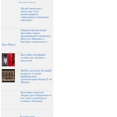
Последние новости
Музей азиатского
искусства Crow
демонстрирует
современную японскую
керамику
Первая персональная
выставка новых
произведений художника
Яна-Оле Шимана в
Касмине открылась в
Нью-Йорке
Выставка посвящена
голове как мотиву в
искусстве
МоМА получает большой
подарок от работ
швейцарских
архитекторов Herzog & de
Meuron
Выставка отмечает
Андреа дель Верроккьо и
его самого известного
ученика Леонардо
Последние статьи