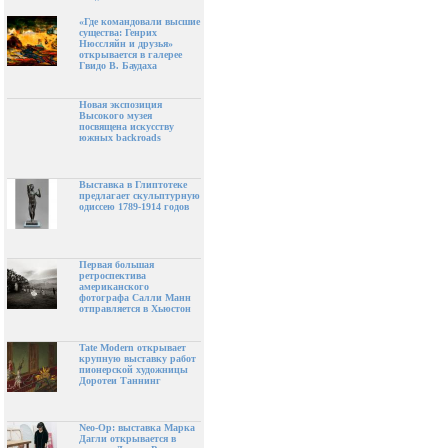
«Где командовали высшие
существа: Генрих
Нюссляйн и друзья»
открывается в галерее
Гвидо В. Баудаха
Новая экспозиция
Высокого музея
посвящена искусству
южных backroads
Выставка в Глиптотеке
предлагает скульптурную
одиссею 1789-1914 годов
Первая большая
ретроспектива
американского
фотографа Салли Манн
отправляется в Хьюстон
Tate Modern открывает
крупную выставку работ
пионерской художницы
Доротеи Таннинг
Neo-Op: выставка Марка
Дагли открывается в