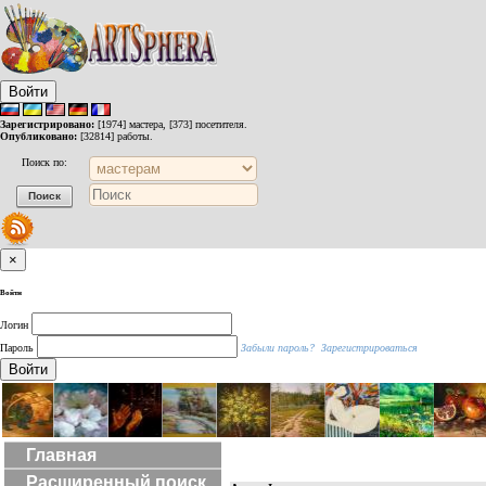
Войти
Зарегистрировано:
[1974] мастера, [373] посетителя.
Опубликовано:
[32814] работы.
Поиск по:
×
Войти
Логин
Пароль
Забыли пароль?
Зарегистрироваться
Войти
Главная
Расширенный поиск