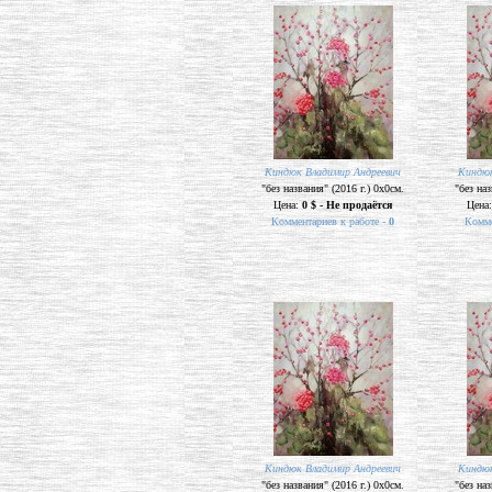
Киндюк Владимир Андреевич
Киндюк
"без названия" (2016 г.) 0х0см.
"без наз
Цена:
0 $ - Не продаётся
Цена
Комментариев к работе -
0
Комме
Киндюк Владимир Андреевич
Киндюк
"без названия" (2016 г.) 0х0см.
"без наз