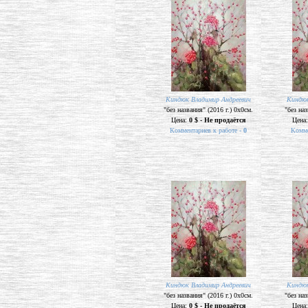
Киндюк Владимир Андреевич
Киндюк
"без названия" (2016 г.) 0х0см.
"без наз
Цена:
0 $ - Не продаётся
Цена
Комментариев к работе -
0
Комме
Киндюк Владимир Андреевич
Киндюк
"без названия" (2016 г.) 0х0см.
"без наз
Цена:
0 $ - Не продаётся
Цена