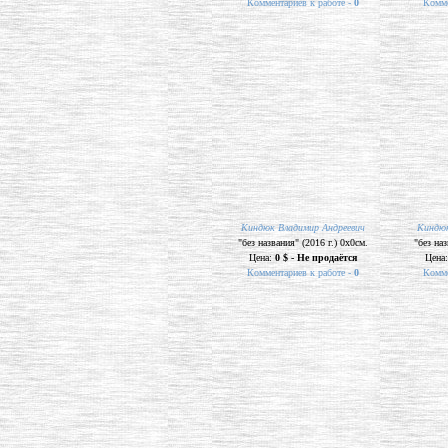
Комментариев к работе -
0
Комме
Киндюк Владимир Андреевич
Киндюк
"без названия" (2016 г.) 0х0см.
"без наз
Цена:
0 $ - Не продаётся
Цена
Комментариев к работе -
0
Комме