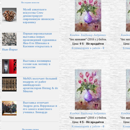
Последние новости
Музей азиатского
искусства Crow
демонстрирует
современную японскую
керамику
Первая персональная
Киндюк Владимир Андреевич
Киндюк
выставка новых
"без названия" (2016 г.) 0х0см.
"без наз
произведений художника
Яна-Оле Шимана в
Цена:
0 $ - Не продаётся
Цена
Касмине открылась в
Комментариев к работе -
0
Комме
Нью-Йорке
Выставка посвящена
голове как мотиву в
искусстве
МоМА получает большой
подарок от работ
швейцарских
архитекторов Herzog & de
Meuron
Выставка отмечает
Андреа дель Верроккьо и
его самого известного
ученика Леонардо
Киндюк Владимир Андреевич
Киндюк
"без названия" (2016 г.) 0х0см.
"без наз
Цена:
0 $ - Не продаётся
Цена
Комментариев к работе -
0
Комме
Последние статьи