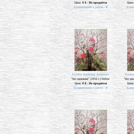
Цена:
0 $ - Не продаётся
Цена
Комментариев к работе -
0
Комме
Киндюк Владимир Андреевич
Киндюк
"без названия" (2016 г.) 0х0см.
"без наз
Цена:
0 $ - Не продаётся
Цена
Комментариев к работе -
0
Комме