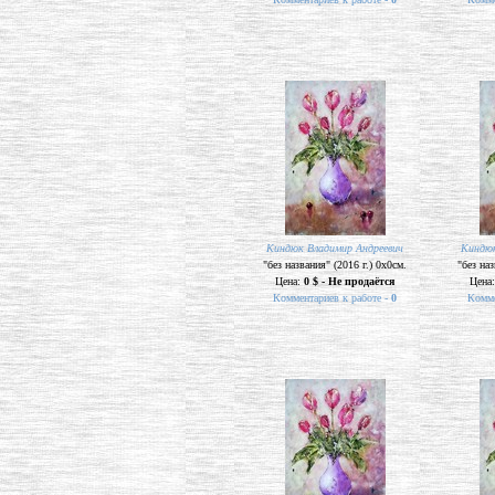
Киндюк Владимир Андреевич
Киндюк
"без названия" (2016 г.) 0х0см.
"без наз
Цена:
0 $ - Не продаётся
Цена
Комментариев к работе -
0
Комме