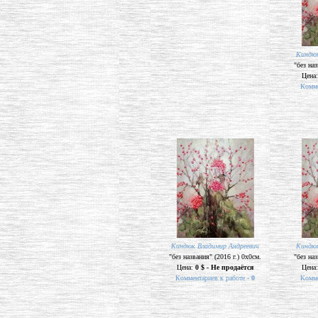
Киндюк Владимир Андреевич
Киндюк
"без названия" (2016 г.) 0х0см.
"без наз
Цена:
0 $ - Не продаётся
Цена
Комментариев к работе -
0
Комме
Киндюк Владимир Андреевич
Киндюк
"без названия" (2016 г.) 0х0см.
"без наз
Цена:
0 $ - Не продаётся
Цена
Комментариев к работе -
0
Комме