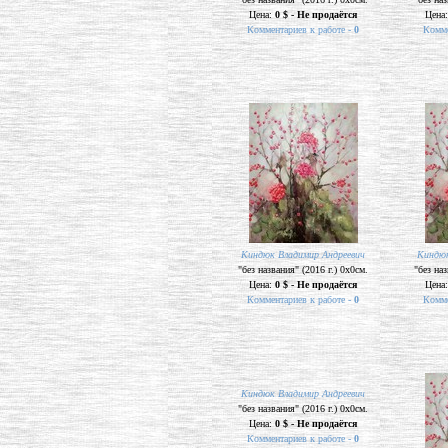
Цена:
0 $ - Не продаётся
Цена
Комментариев к работе -
0
Комме
Киндюк Владимир Андреевич
Киндюк
"без названия" (2016 г.) 0х0см.
"без наз
Цена:
0 $ - Не продаётся
Цена
Комментариев к работе -
0
Комме