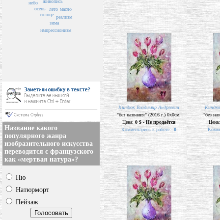
живопись
небо
осень
лето
масло
солнце
реализм
зима
импрессионизм
Киндюк Владимир Андреевич
Киндюк
"без названия" (2016 г.) 0х0см.
"без наз
Цена:
0 $ - Не продаётся
Цена
Название какого
Комментариев к работе -
0
Комме
популярного жанра
изобразительного искусства
переводится с французского
как «мертвая натура»?
Ню
Натюрморт
Пейзаж