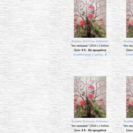
Киндюк Владимир Андреевич
Киндюк
"без названия" (2016 г.) 0х0см.
"без наз
Цена:
0 $ - Не продаётся
Цена
Комментариев к работе -
0
Комме
Киндюк Владимир Андреевич
Киндюк
"без названия" (2016 г.) 0х0см.
"без наз
Цена:
0 $ - Не продаётся
Цена