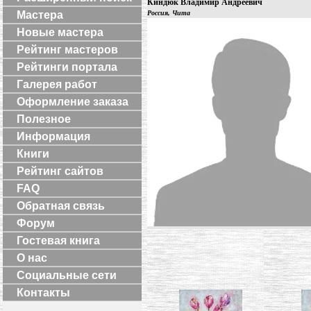
Киндюк Владимир Андреевич
Мастера
Россия, Чита
Новые мастера
Рейтинг мастеров
Рейтинги портала
Галерея работ
Оформление заказа
Полезное
Информация
Книги
Рейтинг сайтов
FAQ
Обратная связь
Форум
Гостевая книга
О нас
Социальные сети
Контакты