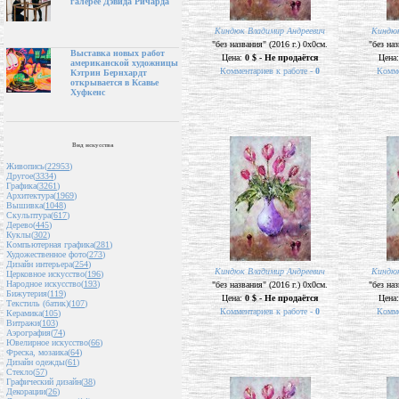
галерее Дэвида Ричарда
Киндюк Владимир Андреевич
Киндюк
"без названия" (2016 г.) 0х0см.
"без наз
Выставка новых работ
Цена:
0 $ - Не продаётся
Цена
американской художницы
Комментариев к работе -
0
Комме
Кэтрин Бернхардт
открывается в Ксавье
Хуфкенс
Вид искусства
Живопись(
22953
)
Другое(
3334
)
Графика(
3261
)
Архитектура(
1969
)
Вышивка(
1048
)
Скульптура(
617
)
Дерево(
445
)
Куклы(
302
)
Компьютерная графика(
281
)
Художественное фото(
273
)
Дизайн интерьера(
254
)
Киндюк Владимир Андреевич
Киндюк
Церковное искусство(
196
)
Народное искусство(
193
)
"без названия" (2016 г.) 0х0см.
"без наз
Бижутерия(
119
)
Цена:
0 $ - Не продаётся
Цена
Текстиль (батик)(
107
)
Комментариев к работе -
0
Комме
Керамика(
105
)
Витражи(
103
)
Аэрография(
74
)
Ювелирное искусство(
66
)
Фреска, мозаика(
64
)
Дизайн одежды(
61
)
Стекло(
57
)
Графический дизайн(
38
)
Декорации(
26
)