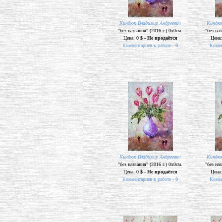
Киндюк Владимир Андреевич
Киндюк
"без названия" (2016 г.) 0х0см.
"без наз
Цена:
0 $ - Не продаётся
Цена
Комментариев к работе -
0
Комме
Киндюк Владимир Андреевич
Киндюк
"без названия" (2016 г.) 0х0см.
"без наз
Цена:
0 $ - Не продаётся
Цена
Комментариев к работе -
0
Комме