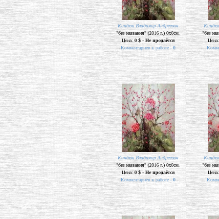
Киндюк Владимир Андреевич
Киндюк
"без названия" (2016 г.) 0х0см.
"без наз
Цена:
0 $ - Не продаётся
Цена
Комментариев к работе -
0
Комме
Киндюк Владимир Андреевич
Киндюк
"без названия" (2016 г.) 0х0см.
"без наз
Цена:
0 $ - Не продаётся
Цена
Комментариев к работе -
0
Комме