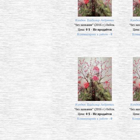
Киндюк Владимир Андреевич
Киндюк
"без названия" (2016 г.) 0х0см.
"без наз
Цена:
0 $ - Не продаётся
Цена
Комментариев к работе -
0
Комме
Киндюк Владимир Андреевич
Киндюк
"без названия" (2016 г.) 0х0см.
"без наз
Цена:
0 $ - Не продаётся
Цена
Комментариев к работе -
0
Комме