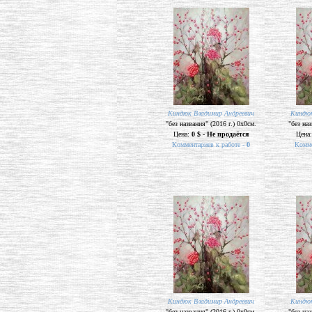
Киндюк Владимир Андреевич
Киндюк
"без названия" (2016 г.) 0х0см.
"без наз
Цена:
0 $ - Не продаётся
Цена
Комментариев к работе -
0
Комме
Киндюк Владимир Андреевич
Киндюк
"без названия" (2016 г.) 0х0см.
"без наз