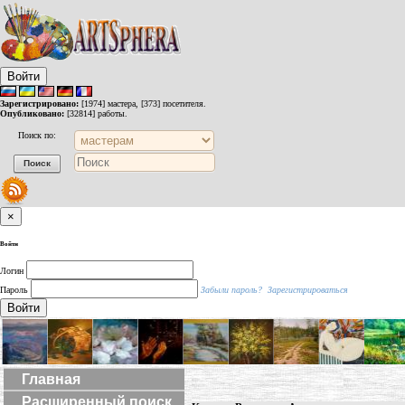
Войти
Зарегистрировано:
[1974] мастера, [373] посетителя.
Опубликовано:
[32814] работы.
Поиск по:
×
Войти
Логин
Пароль
Забыли пароль?
Зарегистрироваться
Войти
Главная
Расширенный поиск