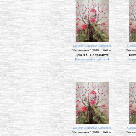
Киндюк Владимир Андреевич
Киндюк
"без названия" (2016 г.) 0х0см.
"без наз
Цена:
0 $ - Не продаётся
Цена
Комментариев к работе -
0
Комме
Киндюк Владимир Андреевич
Киндюк
"без названия" (2016 г.) 0х0см.
"без наз