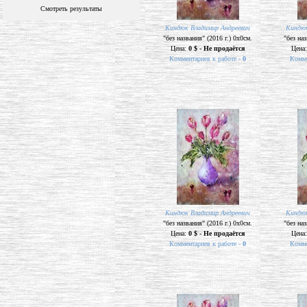
Смотреть результаты
Киндюк Владимир Андреевич
Киндюк
"без названия" (2016 г.) 0х0см.
"без наз
Цена:
0 $ - Не продаётся
Цена
Комментариев к работе -
0
Комме
Киндюк Владимир Андреевич
Киндюк
"без названия" (2016 г.) 0х0см.
"без наз
Цена:
0 $ - Не продаётся
Цена
Комментариев к работе -
0
Комме