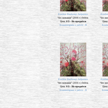
Киндюк Владимир Андреевич
Киндюк
"без названия" (2016 г.) 0х0см.
"без наз
Цена:
0 $ - Не продаётся
Цена
Комментариев к работе -
0
Комме
Киндюк Владимир Андреевич
Киндюк
"без названия" (2016 г.) 0х0см.
"без наз
Цена:
0 $ - Не продаётся
Цена
Комментариев к работе -
0
Комме