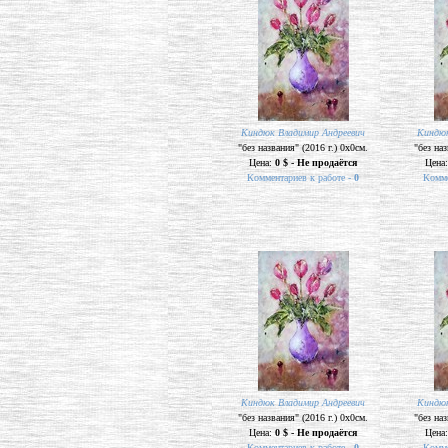
Киндюк Владимир Андреевич
Киндюк
"без названия" (2016 г.) 0х0см.
"без наз
Цена:
0 $ - Не продаётся
Цена
Комментариев к работе -
0
Комме
Киндюк Владимир Андреевич
Киндюк
"без названия" (2016 г.) 0х0см.
"без наз
Цена:
0 $ - Не продаётся
Цена
Комментариев к работе -
0
Комме