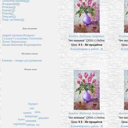
Лоскутная картина(
14
)
Флордизайн(
9
)
Пэчворк(
4
)
Бодиарт(
3
)
Плакат(
2
)
Ленд-арт(
2
)
Театр. костюмы(
0
)
День рождения
Андрей Аксютин Игоревич
Киндюк Владимир Андреевич
Киндюк
Гульшат Гузельбаева Талгатовна
"без названия" (2016 г.) 0х0см.
"без наз
Лилия Мирашурова
Цена:
0 $ - Не продаётся
Цена
Оксана Винтонив Владимировна
Комментариев к работе -
0
Комме
Полезные ссылки
Ежевика - товары для рукоделия
Облако тегов
Портрет
снег
река
купить
Киндюк Владимир Андреевич
Киндюк
натюрморт
"без названия" (2016 г.) 0х0см.
"без наз
девушка
букет
названия
Цена:
0 $ - Не продаётся
Цена
tegicheskie
лес
пейзаж
Комментариев к работе -
0
Комме