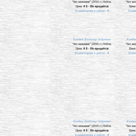
"без названия" (2016 г.) 0х0см.
"без наз
Цена:
0 $ - Не продаётся
Цена
Комментариев к работе -
0
Комме
Киндюк Владимир Андреевич
Киндюк
"без названия" (2016 г.) 0х0см.
"без наз
Цена:
0 $ - Не продаётся
Цена
Комментариев к работе -
0
Комме
Киндюк
"без наз
Цена
Комме