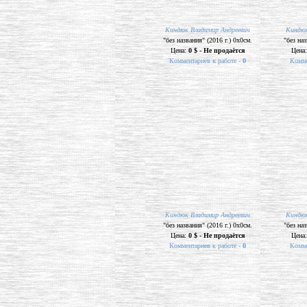
Киндюк Владимир Андреевич
Киндюк
"без названия" (2016 г.) 0х0см.
"без наз
Цена:
0 $ - Не продаётся
Цена
Комментариев к работе -
0
Комме
Киндюк Владимир Андреевич
Киндюк
"без названия" (2016 г.) 0х0см.
"без наз
Цена:
0 $ - Не продаётся
Цена
Комментариев к работе -
0
Комме