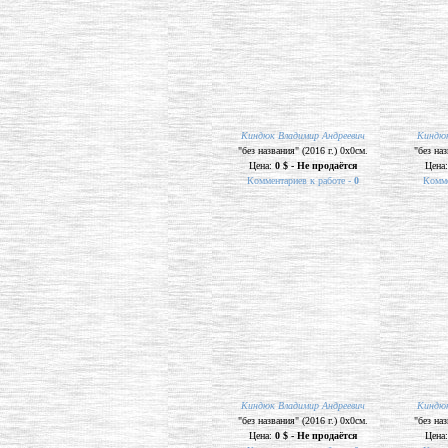
Киндюк Владимир Андреевич
Киндюк
"без названия" (2016 г.) 0х0см.
"без наз
Цена:
0 $ - Не продаётся
Цена
Комментариев к работе -
0
Комме
Киндюк Владимир Андреевич
Киндюк
"без названия" (2016 г.) 0х0см.
"без наз
Цена:
0 $ - Не продаётся
Цена