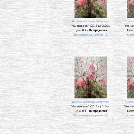
Киндюк Владимир Андреевич
Киндюк
"без названия" (2016 г.) 0х0см.
"без наз
Цена:
0 $ - Не продаётся
Цена
Комментариев к работе -
0
Комме
Киндюк Владимир Андреевич
Киндюк
"без названия" (2016 г.) 0х0см.
"без наз
Цена:
0 $ - Не продаётся
Цена
Комментариев к работе -
0
Комме