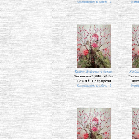
Комментариев к работе -
0
Комме
Киндюк Владимир Андреевич
Киндюк
"без названия" (2016 г.) 0х0см.
"без наз
Цена:
0 $ - Не продаётся
Цена
Комментариев к работе -
0
Комме