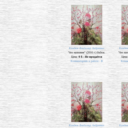
Киндюк Владимир Андреевич
Киндюк
"без названия" (2016 г.) 0х0см.
"без наз
Цена:
0 $ - Не продаётся
Цена
Комментариев к работе -
0
Комме
Киндюк Владимир Андреевич
Киндюк