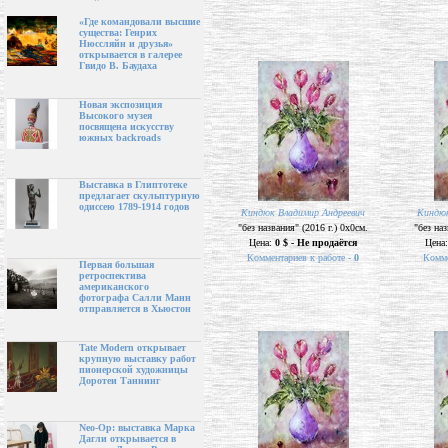
«Где командовали высшие
существа: Генрих
Нюссляйн и друзья»
открывается в галерее
Гвидо В. Баудаха
Новая экспозиция
Высокого музея
посвящена искусству
южных backroads
Выставка в Глиптотеке
предлагает скульптурную
одиссею 1789-1914 годов
Киндюк Владимир Андреевич
Киндюк
"без названия" (2016 г.) 0х0см.
"без наз
Цена:
0 $ - Не продаётся
Цена
Комментариев к работе -
0
Комме
Первая большая
ретроспектива
американского
фотографа Салли Манн
отправляется в Хьюстон
Tate Modern открывает
крупную выставку работ
пионерской художницы
Доротеи Таннинг
Neo-Op: выставка Марка
Дагли открывается в