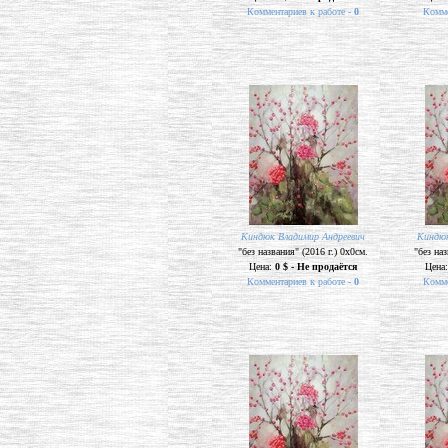
Комментариев к работе -
0
Комме
Киндюк Владимир Андреевич
Киндюк
"без названия" (2016 г.) 0х0см.
"без наз
Цена:
0 $ - Не продаётся
Цена
Комментариев к работе -
0
Комме