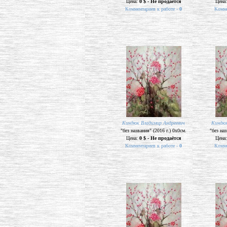
Цена:
0 $ - Не продаётся
Цена
Комментариев к работе -
0
Комме
Киндюк Владимир Андреевич
Киндюк
"без названия" (2016 г.) 0х0см.
"без наз
Цена:
0 $ - Не продаётся
Цена
Комментариев к работе -
0
Комме