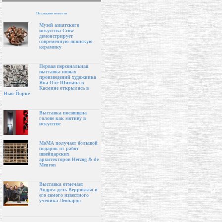
Последние новости
Музей азиатского
искусства Crow
демонстрирует
современную японскую
керамику
Первая персональная
выставка новых
произведений художника
Яна-Оле Шимана в
Касмине открылась в
Нью-Йорке
Выставка посвящена
голове как мотиву в
искусстве
МоМА получает большой
подарок от работ
швейцарских
архитекторов Herzog & de
Meuron
Выставка отмечает
Андреа дель Верроккьо и
его самого известного
ученика Леонардо