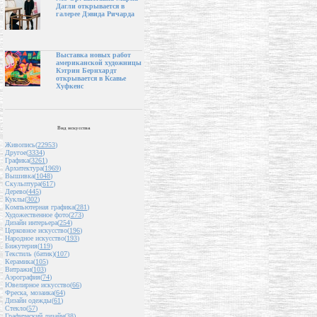
Дагли открывается в
галерее Дэвида Ричарда
Выставка новых работ
американской художницы
Кэтрин Бернхардт
открывается в Ксавье
Хуфкенс
Вид искусства
Живопись(
22953
)
Другое(
3334
)
Графика(
3261
)
Архитектура(
1969
)
Вышивка(
1048
)
Скульптура(
617
)
Дерево(
445
)
Куклы(
302
)
Компьютерная графика(
281
)
Художественное фото(
273
)
Дизайн интерьера(
254
)
Церковное искусство(
196
)
Народное искусство(
193
)
Бижутерия(
119
)
Текстиль (батик)(
107
)
Керамика(
105
)
Витражи(
103
)
Аэрография(
74
)
Ювелирное искусство(
66
)
Фреска, мозаика(
64
)
Дизайн одежды(
61
)
Стекло(
57
)
Графический дизайн(
38
)