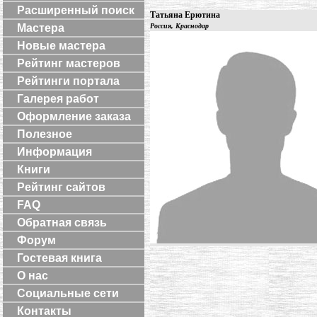
Расширенный поиск
Татьяна Ерютина
Мастера
Россия, Краснодар
Новые мастера
Рейтинг мастеров
Рейтинги портала
Галерея работ
Оформление заказа
Полезное
Информация
Книги
Рейтинг сайтов
FAQ
Обратная связь
Форум
Гостевая книга
О нас
Социальные сети
Контакты