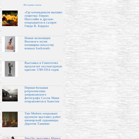
Последние статьи
«Где командовали высшие
существа: Генрих
Нюссляйн и друзья»
открывается в галерее
Гвидо В. Баудаха
Новая экспозиция
Высокого музея
посвящена искусству
южных backroads
Выставка в Глиптотеке
предлагает скульптурную
одиссею 1789-1914 годов
Первая большая
ретроспектива
американского
фотографа Салли Манн
отправляется в Хьюстон
Tate Modern открывает
крупную выставку работ
пионерской художницы
Доротеи Таннинг
Neo-Op: выставка Марка