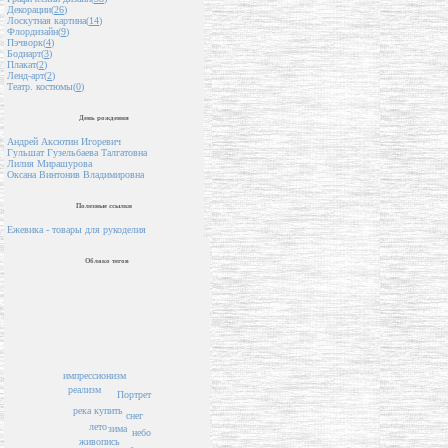
Декорации(
26
)
Лоскутная картина(
14
)
Флордизайн(
9
)
Пэчворк(
4
)
Бодиарт(
3
)
Плакат(
2
)
Ленд-арт(
2
)
Театр. костюмы(
0
)
День рождения
Андрей Аксютин Игоревич
Гульшат Гузельбаева Талгатовна
Лилия Мирашурова
Оксана Винтонив Владимировна
Полезные ссылки
Ежевика - товары для рукоделия
Облако тегов
импрессионизм
реализм
Портрет
река
купить
снег
лето
зима
небо
живопись