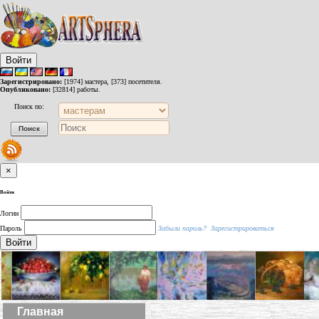
Войти
Зарегистрировано:
[1974] мастера, [373] посетителя.
Опубликовано:
[32814] работы.
Поиск по:
×
Войти
Логин
Пароль
Забыли пароль?
Зарегистрироваться
Войти
Главная