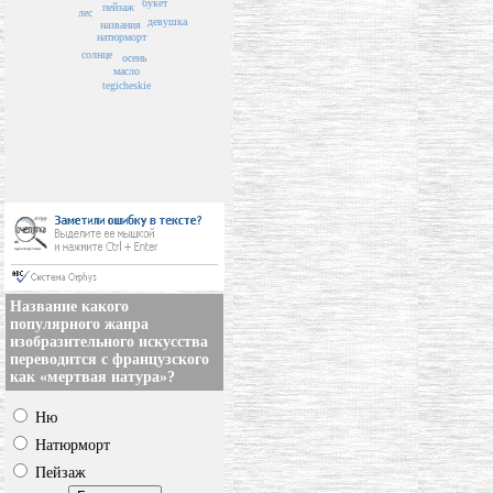
букет
пейзаж
лес
девушка
названия
натюрморт
солнце
осень
масло
tegicheskie
Название какого
популярного жанра
изобразительного искусства
переводится с французского
как «мертвая натура»?
Ню
Натюрморт
Пейзаж