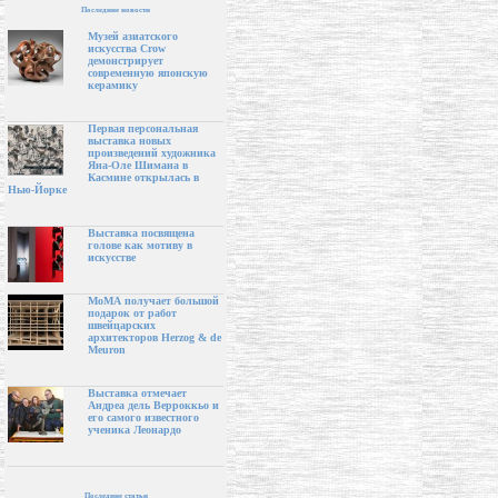
Последние новости
Музей азиатского
искусства Crow
демонстрирует
современную японскую
керамику
Первая персональная
выставка новых
произведений художника
Яна-Оле Шимана в
Касмине открылась в
Нью-Йорке
Выставка посвящена
голове как мотиву в
искусстве
МоМА получает большой
подарок от работ
швейцарских
архитекторов Herzog & de
Meuron
Выставка отмечает
Андреа дель Верроккьо и
его самого известного
ученика Леонардо
Последние статьи