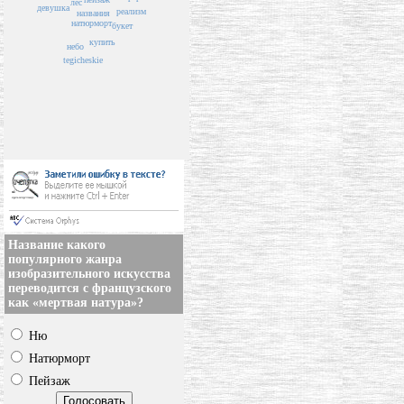
лес
девушка
реализм
названия
натюрморт
букет
купить
небо
tegicheskie
Название какого
популярного жанра
изобразительного искусства
переводится с французского
как «мертвая натура»?
Ню
Натюрморт
Пейзаж