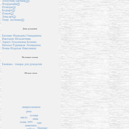
Лоскутная картина(
14
)
Флордизайн(
9
)
Пэчворк(
4
)
Бодиарт(
3
)
Плакат(
2
)
Ленд-арт(
2
)
Театр. костюмы(
0
)
День рождения
Евгения Медведева Геннадиевна
Виктория Мельниченко
Лариса Лукьяновна Беляева
Наталья Рудницкая Леонидовна
Нонна Исадская Николаевна
Полезные ссылки
Ежевика - товары для рукоделия
Облако тегов
импрессионизм
река
солнце
масло
зима
лето
осень
снег
живопись
Портрет
пейзаж