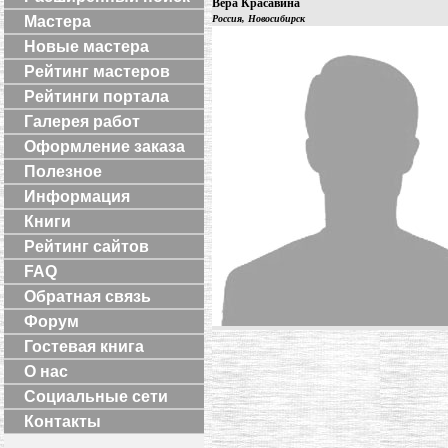
Вера Красавина
Мастера
Россия, Новосибирск
Новые мастера
Рейтинг мастеров
Рейтинги портала
Галерея работ
Оформление заказа
Полезное
Информация
Книги
Рейтинг сайтов
FAQ
Обратная связь
Форум
Гостевая книга
О нас
Социальные сети
Контакты