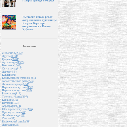
галерее Дэвида Ричарда
Выставка новых работ
американской художницы
Кэтрин Бернхардт
открывается в Ксавье
Хуфкенс
Вид искусства
Живопись(
22953
)
Другое(
3334
)
Графика(
3261
)
Архитектура(
1969
)
Вышивка(
1048
)
Скульптура(
617
)
Дерево(
445
)
Куклы(
302
)
Компьютерная графика(
281
)
Художественное фото(
273
)
Дизайн интерьера(
254
)
Церковное искусство(
196
)
Народное искусство(
193
)
Бижутерия(
119
)
Текстиль (батик)(
107
)
Керамика(
105
)
Витражи(
103
)
Аэрография(
74
)
Ювелирное искусство(
66
)
Фреска, мозаика(
64
)
Дизайн одежды(
61
)
Стекло(
57
)
Графический дизайн(
38
)
Декорации(
26
)