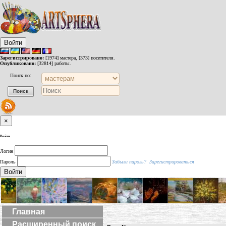
Войти
Зарегистрировано:
[1974] мастера, [373] посетителя.
Опубликовано:
[32814] работы.
Поиск по:
×
Войти
Логин
Пароль
Забыли пароль?
Зарегистрироваться
Войти
Главная
Расширенный поиск