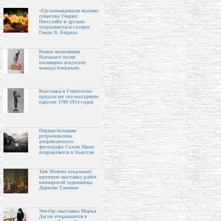
«Где командовали высшие
существа: Генрих
Нюссляйн и друзья»
открывается в галерее
Гвидо В. Баудаха
Новая экспозиция
Высокого музея
посвящена искусству
южных backroads
Выставка в Глиптотеке
предлагает скульптурную
одиссею 1789-1914 годов
Первая большая
ретроспектива
американского
фотографа Салли Манн
отправляется в Хьюстон
Tate Modern открывает
крупную выставку работ
пионерской художницы
Доротеи Таннинг
Neo-Op: выставка Марка
Дагли открывается в