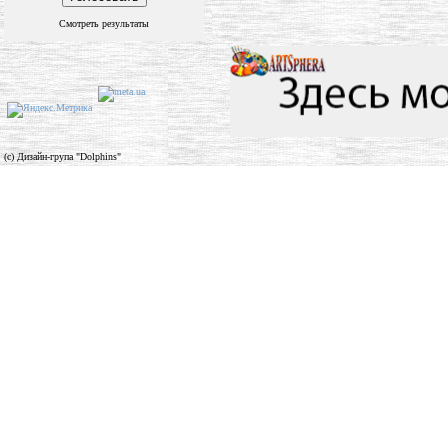
Смотреть результаты
(c) Дизайн-група "Dolphins"