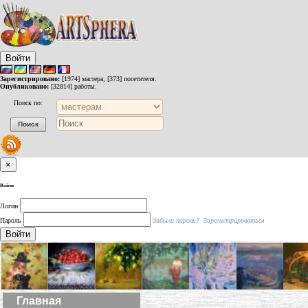
Войти
Зарегистрировано:
[1974] мастера, [373] посетителя.
Опубликовано:
[32814] работы.
Поиск по:
×
Войти
Логин
Пароль
Забыли пароль?
Зарегистрироваться
Войти
Главная