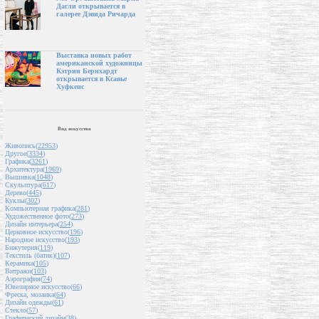
Дагли открывается в
галерее Дэвида Ричарда
Выставка новых работ
американской художницы
Кэтрин Бернхардт
открывается в Ксавье
Хуфкенс
Вид искусства
Живопись(
22953
)
Другое(
3334
)
Графика(
3261
)
Архитектура(
1969
)
Вышивка(
1048
)
Скульптура(
617
)
Дерево(
445
)
Куклы(
302
)
Компьютерная графика(
281
)
Художественное фото(
273
)
Дизайн интерьера(
254
)
Церковное искусство(
196
)
Народное искусство(
193
)
Бижутерия(
119
)
Текстиль (батик)(
107
)
Керамика(
105
)
Витражи(
103
)
Аэрография(
74
)
Ювелирное искусство(
66
)
Фреска, мозаика(
64
)
Дизайн одежды(
61
)
Стекло(
57
)
Графический дизайн(
38
)