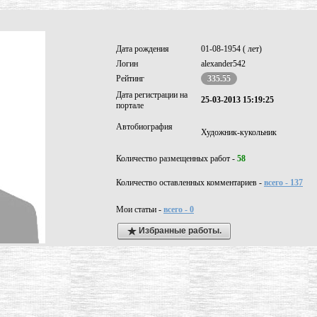
Дата рождения
01-08-1954 ( лет)
Логин
alexander542
Рейтинг
335.55
Дата регистрации на
25-03-2013 15:19:25
портале
Автобиография
Художник-кукольник
Количество размещенных работ -
58
Количество оставленных комментариев -
всего - 137
Мои статьи -
всего - 0
Избранные работы.