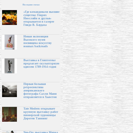
Последние статьи
«Где командовали высшие
существа: Генрих
Нюссляйн и друзья»
открывается в галерее
Гвидо В. Баудаха
Новая экспозиция
Высокого музея
посвящена искусству
южных backroads
Выставка в Глиптотеке
предлагает скульптурную
одиссею 1789-1914 годов
Первая большая
ретроспектива
американского
фотографа Салли Манн
отправляется в Хьюстон
Tate Modern открывает
крупную выставку работ
пионерской художницы
Доротеи Таннинг
Neo-Op: выставка Марка