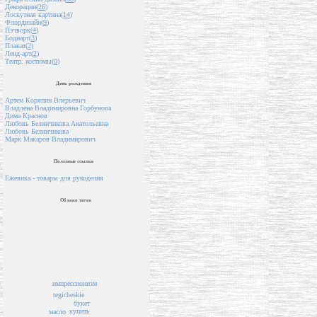
Декорации(
26
)
Лоскутная картина(
14
)
Флордизайн(
9
)
Пэчворк(
4
)
Бодиарт(
3
)
Плакат(
2
)
Ленд-арт(
2
)
Театр. костюмы(
0
)
День рождения
Артем Коряпин Влерьевич
Владлена Владимировна Горбунова
Дима Краснов
Любовь Белянчикова Анатольевна
Любовь Белянчикова
Марк Макаров Владимирович
Полезные ссылки
Ежевика - товары для рукоделия
Облако тегов
импрессионизм
tegicheskie
букет
купить
масло