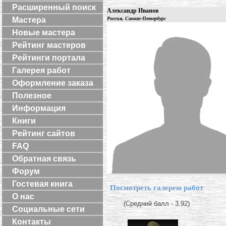
Расширенный поиск
Александр Иванов
Мастера
Россия, Санкт-Петербург
Новые мастера
Рейтинг мастеров
Рейтинги портала
Галерея работ
Оформление заказа
Полезное
Информация
Книги
Рейтинг сайтов
FAQ
Обратная связь
Форум
Гостевая книга
Посмотреть галерею работ
О нас
(Средний балл - 3.92)
Социальные сети
Контакты