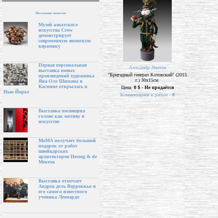
Последние новости
Музей азиатского
искусства Crow
демонстрирует
современную японскую
керамику
Первая персональная
Александр Иванов
выставка новых
"Бригадный генерал Котовский" (2015
произведений художника
г.) 30х15см.
Яна-Оле Шимана в
Касмине открылась в
Цена:
0 $ - Не продаётся
Нью-Йорке
Комментариев к работе -
0
Выставка посвящена
голове как мотиву в
искусстве
МоМА получает большой
подарок от работ
швейцарских
архитекторов Herzog & de
Meuron
Выставка отмечает
Андреа дель Верроккьо и
его самого известного
ученика Леонардо