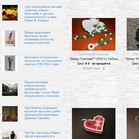
«Где командовали высшие
существа: Генрих
Нюссляйн и друзья»
открывается в галерее
Гвидо В. Баудаха
Новая экспозиция
Высокого музея
посвящена искусству
южных backroads
Светлана Вельковская
Све
Выставка в Глиптотеке
"Набор "Светлана"" (2012 г.) 1х45см.
"Набор "Юл
предлагает скульптурную
Цена:
0 $ - не продаётся
Цена
одиссею 1789-1914 годов
Комментарии -
0
К
Первая большая
ретроспектива
американского
фотографа Салли Манн
отправляется в Хьюстон
Tate Modern открывает
крупную выставку работ
пионерской художницы
Доротеи Таннинг
Neo-Op: выставка Марка
Дагли открывается в