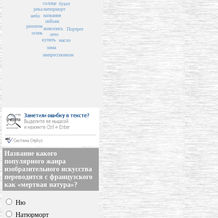
солнце
букет
река
натюрморт
названия
небо
пейзаж
реализм
живопись
Портрет
осень
лето
купить
масло
зима
импрессионизм
Название какого
популярного жанра
изобразительного искусства
переводится с французского
как «мертвая натура»?
Ню
Натюрморт