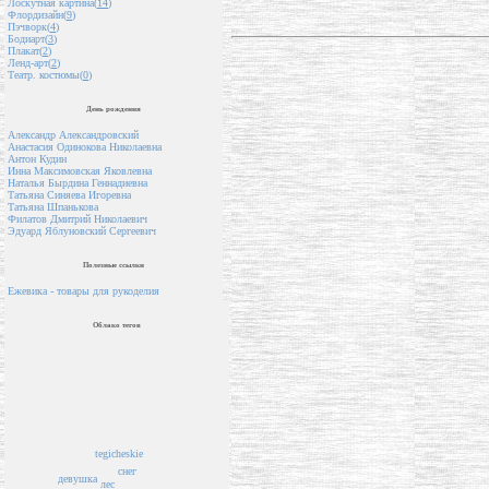
Лоскутная картина(
14
)
Флордизайн(
9
)
Пэчворк(
4
)
Бодиарт(
3
)
Плакат(
2
)
Ленд-арт(
2
)
Театр. костюмы(
0
)
День рождения
Александр Александровский
Анастасия Одинокова Николаевна
Антон Кудин
Инна Максимовская Яковлевна
Наталья Бырдина Геннадиевна
Татьяна Синяева Игоревна
Татьяна Шпанькова
Филатов Дмитрий Николаевич
Эдуард Яблуновский Сергеевич
Полезные ссылки
Ежевика - товары для рукоделия
Облако тегов
tegicheskie
снег
девушка
лес