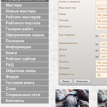
Слово в названии:
Мастера
Вид искусства:
Новые мастера
Жанр:
Рейтинг мастеров
Техника:
Рейтинги портала
Материал:
Галерея работ
Оформление заказа
Год создания:
от:
Полезное
Ширина/высота:
от:
Информация
Длина:
от:
Книги
Цена:
от:
Рейтинг сайтов
Валюта:
FAQ
Продано:
Обратная связь
Выводить по:
Форум
Гостевая книга
О нас
Социальные сети
Контакты