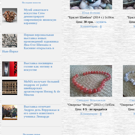
Последние новости
Музей азиатского
Юлия Котова
искусства Crow
демонстрирует
"Браслет Шамбала" (2014 г.) 1х18см.
"Брасл
современную японскую
Цена:
30 грн. -
купить
Цен
керамику
Комментарии -
0
К
Первая персональная
выставка новых
произведений художника
Яна-Оле Шимана в
Касмине открылась в
Нью-Йорке
Выставка посвящена
голове как мотиву в
искусстве
МоМА получает большой
подарок от работ
швейцарских
архитекторов Herzog & de
Meuron
Светлана Вельковская
Све
"Ожерелье "Ягода"" (2013 г.) 1х45см.
"Ожерелье "
Выставка отмечает
Цена:
0 $ - не продаётся
Цена
Андреа дель Верроккьо и
его самого известного
Комментарии -
0
К
ученика Леонардо
Последние статьи