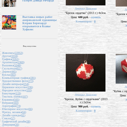
галерее Дэвида Ричарда
Леночка Данилова
Л
"Брелок сердечко" (2013 г.) 4х3см.
"Брелок к
Выставка новых работ
Цена:
600 руб. -
купить
американской художницы
Комментарии -
0
Цена
Кэтрин Бернхардт
К
открывается в Ксавье
Хуфкенс
Вид искусства
Живопись(
22953
)
Другое(
3334
)
Графика(
3261
)
Архитектура(
1969
)
Вышивка(
1048
)
Скульптура(
617
)
Дерево(
445
)
Куклы(
302
)
Компьютерная графика(
281
)
Художественное фото(
273
)
Дизайн интерьера(
254
)
Л
Церковное искусство(
196
)
Народное искусство(
193
)
"Кубик с се
Бижутерия(
119
)
Леночка Данилова
Цена
Текстиль (батик)(
107
)
"Брелок. Кубик с сердечками" (2013
К
Керамика(
105
)
г.) 2х2см.
Витражи(
103
)
Аэрография(
74
)
Цена:
900 руб. -
купить
Ювелирное искусство(
66
)
Комментарии -
0
Фреска, мозаика(
64
)
Дизайн одежды(
61
)
Стекло(
57
)
Графический дизайн(
38
)
Декорации(
26
)