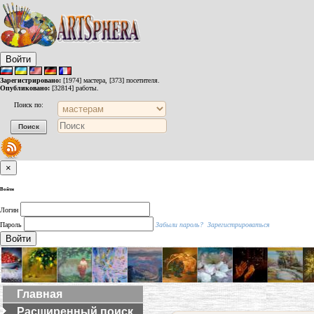
Войти
Зарегистрировано:
[1974] мастера, [373] посетителя.
Опубликовано:
[32814] работы.
Поиск по:
×
Войти
Логин
Пароль
Забыли пароль?
Зарегистрироваться
Войти
Главная
Расширенный поиск