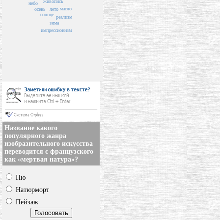
живопись
небо
масло
лето
осень
солнце
реализм
зима
импрессионизм
Название какого
популярного жанра
изобразительного искусства
переводится с французского
как «мертвая натура»?
Ню
Натюрморт
Пейзаж