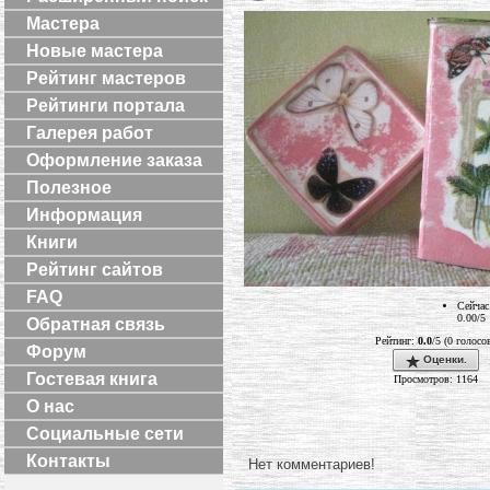
Мастера
Новые мастера
Рейтинг мастеров
Рейтинги портала
Галерея работ
Оформление заказа
Полезное
Информация
Книги
Рейтинг сайтов
FAQ
Сейчас
0.00/5
Обратная связь
Рейтинг:
0.0
/5 (0 голосо
Форум
Оценки.
Гостевая книга
Просмотров: 1164
О нас
Социальные сети
Контакты
Нет комментариев!