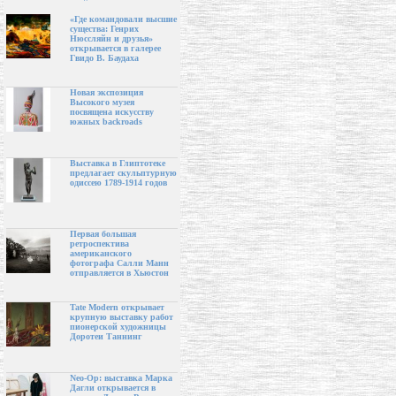
«Где командовали высшие
существа: Генрих
Нюссляйн и друзья»
открывается в галерее
Гвидо В. Баудаха
Новая экспозиция
Высокого музея
посвящена искусству
южных backroads
Выставка в Глиптотеке
предлагает скульптурную
одиссею 1789-1914 годов
Первая большая
ретроспектива
американского
фотографа Салли Манн
отправляется в Хьюстон
Tate Modern открывает
крупную выставку работ
пионерской художницы
Доротеи Таннинг
Neo-Op: выставка Марка
Дагли открывается в