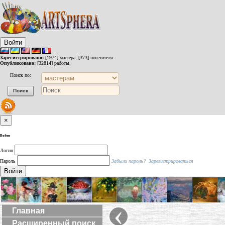
Войти
Зарегистрировано:
[1974] мастера, [373] посетителя.
Опубликовано:
[32814] работы.
Поиск по:
×
Войти
Логин
Пароль
Забыли пароль?
Зарегистрироваться
Войти
‹
Главная
Расширенный поиск