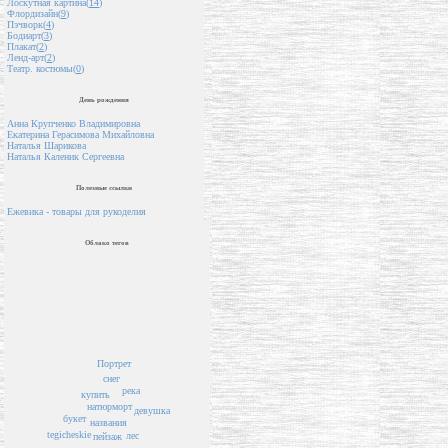
Лоскутная картина(
14
)
Флордизайн(
9
)
Пэчворк(
4
)
Бодиарт(
3
)
Плакат(
2
)
Ленд-арт(
2
)
Театр. костюмы(
0
)
День рождения
Анна Крупченко Владимировна
Екатерина Герасимова Михайловна
Наталья Шарикова
Наталья Каленик Сергеевна
Полезные ссылки
Ежевика - товары для рукоделия
Облако тегов
Портрет
снег
река
купить
натюрморт
девушка
букет
названия
tegicheskie
лес
пейзаж