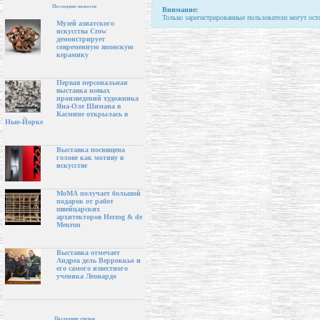
Последние новости
Внимание:
Только зарегистрированные пользователи могут ост
Музей азиатского
искусства Crow
демонстрирует
современную японскую
керамику
Первая персональная
выставка новых
произведений художника
Яна-Оле Шимана в
Касмине открылась в
Нью-Йорке
Выставка посвящена
голове как мотиву в
искусстве
МоМА получает большой
подарок от работ
швейцарских
архитекторов Herzog & de
Meuron
Выставка отмечает
Андреа дель Верроккьо и
его самого известного
ученика Леонардо
Последние статьи