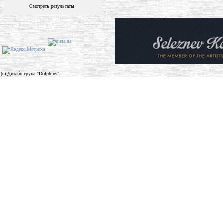
Смотреть результаты
(c) Дизайн-група "Dolphins"