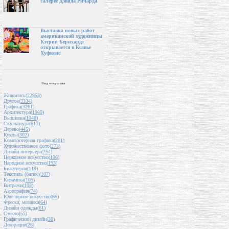
галерее Дэвида Ричарда
Выставка новых работ
американской художницы
Кэтрин Бернхардт
открывается в Ксавье
Хуфкенс
Вид искусства
Живопись(
22953
)
Другое(
3334
)
Графика(
3261
)
Архитектура(
1969
)
Вышивка(
1048
)
Скульптура(
617
)
Дерево(
445
)
Куклы(
302
)
Компьютерная графика(
281
)
Художественное фото(
273
)
Дизайн интерьера(
254
)
Церковное искусство(
196
)
Народное искусство(
193
)
Бижутерия(
119
)
Текстиль (батик)(
107
)
Керамика(
105
)
Витражи(
103
)
Аэрография(
74
)
Ювелирное искусство(
66
)
Фреска, мозаика(
64
)
Дизайн одежды(
61
)
Стекло(
57
)
Графический дизайн(
38
)
Декорации(
26
)