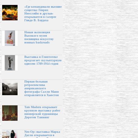
«Где командовали высшие
существа: Генрих
Нюссляйн и друзья»
открывается в галерее
Гвидо В. Баудаха
Новая экспозиция
Высокого музея
посвящена искусству
южных backroads
Выставка в Глиптотеке
предлагает скульптурную
одиссею 1789-1914 годов
Первая большая
ретроспектива
американского
фотографа Салли Манн
отправляется в Хьюстон
Tate Modern открывает
крупную выставку работ
пионерской художницы
Доротеи Таннинг
Neo-Op: выставка Марка
Дагли открывается в