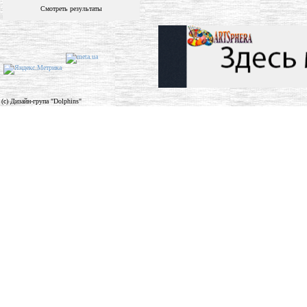
Смотреть результаты
(c) Дизайн-група "Dolphins"