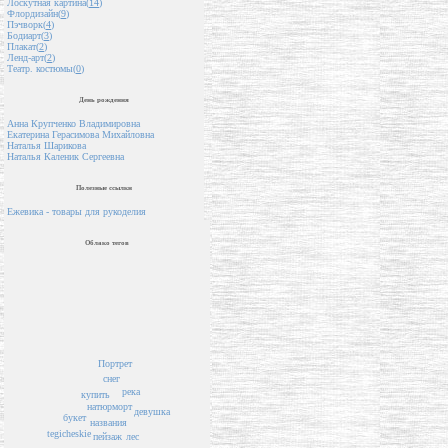
Лоскутная картина(
14
)
Флордизайн(
9
)
Пэчворк(
4
)
Бодиарт(
3
)
Плакат(
2
)
Ленд-арт(
2
)
Театр. костюмы(
0
)
День рождения
Анна Крупченко Владимировна
Екатерина Герасимова Михайловна
Наталья Шарикова
Наталья Каленик Сергеевна
Полезные ссылки
Ежевика - товары для рукоделия
Облако тегов
Портрет
снег
река
купить
натюрморт
девушка
букет
названия
tegicheskie
лес
пейзаж