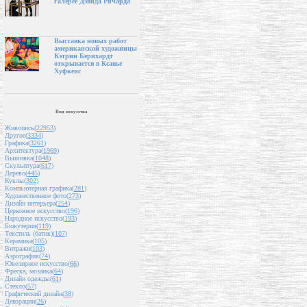
галерее Дэвида Ричарда
Выставка новых работ
американской художницы
Кэтрин Бернхардт
открывается в Ксавье
Хуфкенс
Вид искусства
Живопись(
22953
)
Другое(
3334
)
Графика(
3261
)
Архитектура(
1969
)
Вышивка(
1048
)
Скульптура(
617
)
Дерево(
445
)
Куклы(
302
)
Компьютерная графика(
281
)
Художественное фото(
273
)
Дизайн интерьера(
254
)
Церковное искусство(
196
)
Народное искусство(
193
)
Бижутерия(
119
)
Текстиль (батик)(
107
)
Керамика(
105
)
Витражи(
103
)
Аэрография(
74
)
Ювелирное искусство(
66
)
Фреска, мозаика(
64
)
Дизайн одежды(
61
)
Стекло(
57
)
Графический дизайн(
38
)
Декорации(
26
)