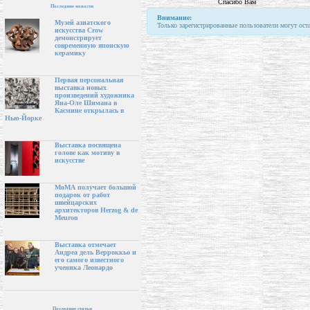
Спасибо Вам
Последние новости
Внимание:
Музей азиатского
Только зарегистрированные пользователи могут ост
искусства Crow
демонстрирует
современную японскую
керамику
Первая персональная
выставка новых
произведений художника
Яна-Оле Шимана в
Касмине открылась в
Нью-Йорке
Выставка посвящена
голове как мотиву в
искусстве
МоМА получает большой
подарок от работ
швейцарских
архитекторов Herzog & de
Meuron
Выставка отмечает
Андреа дель Верроккьо и
его самого известного
ученика Леонардо
Последние статьи