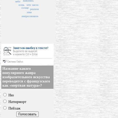
живопись
небо
осень
лето
масло
солнце
реализм
зима
импрессионизм
Название какого
популярного жанра
изобразительного искусства
переводится с французского
как «мертвая натура»?
Ню
Натюрморт
Пейзаж