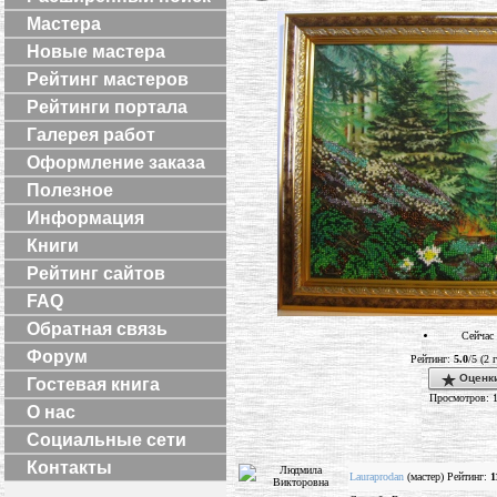
Мастера
Новые мастера
Рейтинг мастеров
Рейтинги портала
Галерея работ
Оформление заказа
Полезное
Информация
Книги
Рейтинг сайтов
FAQ
Обратная связь
Сейчас 
Форум
Рейтинг:
5.0
/5 (2 
Оценки
Гостевая книга
Просмотров: 
О нас
Социальные сети
Контакты
Lauraprodan
(мастер) Рейтинг:
1