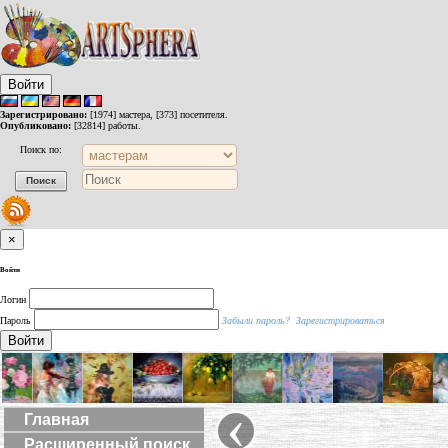
Войти
Зарегистрировано:
[1974] мастера, [373] посетителя.
Опубликовано:
[32814] работы.
Поиск по:
×
Войти
Логин
Пароль
Забыли пароль?
Зарегистрироваться
Войти
‹
Главная
Расширенный поиск