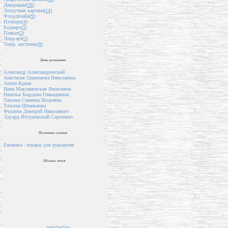
Декорации(
26
)
Лоскутная картина(
14
)
Флордизайн(
9
)
Пэчворк(
4
)
Бодиарт(
3
)
Плакат(
2
)
Ленд-арт(
2
)
Театр. костюмы(
0
)
День рождения
Александр Александровский
Анастасия Одинокова Николаевна
Антон Кудин
Инна Максимовская Яковлевна
Наталья Бырдина Геннадиевна
Татьяна Синяева Игоревна
Татьяна Шпанькова
Филатов Дмитрий Николаевич
Эдуард Яблуновский Сергеевич
Полезные ссылки
Ежевика - товары для рукоделия
Облако тегов
tegicheskie