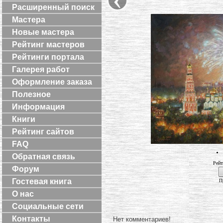
Расширенный поиск
Мастера
Новые мастера
Рейтинг мастеров
Рейтинги портала
Галерея работ
Оформление заказа
Полезное
Информация
Книги
Рейтинг сайтов
FAQ
Обратная связь
Рейт
Форум
Гостевая книга
П
О нас
Социальные сети
Контакты
Нет комментариев!