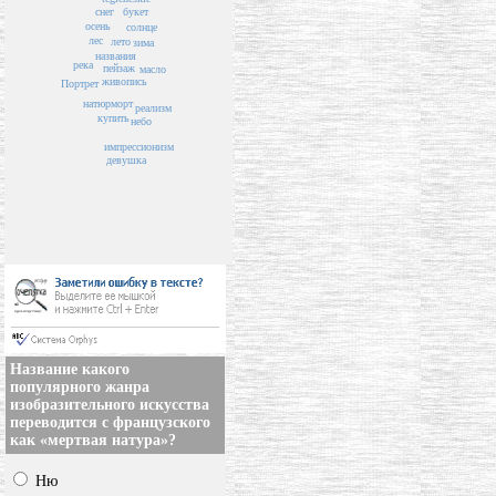
снег
букет
осень
солнце
лес
лето
зима
названия
река
пейзаж
масло
живопись
Портрет
натюрморт
реализм
купить
небо
импрессионизм
девушка
Название какого
популярного жанра
изобразительного искусства
переводится с французского
как «мертвая натура»?
Ню