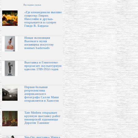
Последние статьи
«Где командовали высшие
существа: Генрих
Нюссляйн и друзья»
открывается в галерее
Гвидо В. Баудаха
Новая экспозиция
Высокого музея
посвящена искусству
южных backroads
Выставка в Глиптотеке
предлагает скульптурную
одиссею 1789-1914 годов
Первая большая
ретроспектива
американского
фотографа Салли Манн
отправляется в Хьюстон
Tate Modern открывает
крупную выставку работ
пионерской художницы
Доротеи Таннинг
Neo-Op: выставка Марка