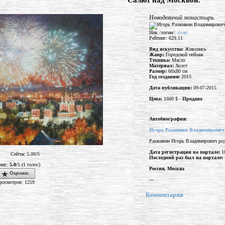
"Салют над Москвой."
Новодевичий монастырь.
Ник /логин/:
rivart
Рейтинг: 629.11
Вид искусства:
Живопись
Жанр:
Городской пейзаж
Техника:
Масло
Материал:
Холст
Размер:
60x80 см
Год создания:
2015
Дата публикации:
09-07-2015
Цена:
1600 $ -
Продано
Автобиография:
Игорь Разживин Владимирович
Разживин Игорь Владимирович род
Дата регистрации на портале:
10
Сейчас 5.00/5
Последний раз был на портале:
инг:
5.0
/5 (1 голос)
Россия, Москва
Оценки.
---
росмотров: 1259
Комментарии