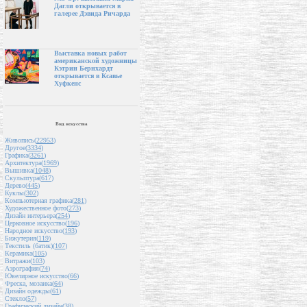
Дагли открывается в
галерее Дэвида Ричарда
Выставка новых работ
американской художницы
Кэтрин Бернхардт
открывается в Ксавье
Хуфкенс
Вид искусства
Живопись(
22953
)
Другое(
3334
)
Графика(
3261
)
Архитектура(
1969
)
Вышивка(
1048
)
Скульптура(
617
)
Дерево(
445
)
Куклы(
302
)
Компьютерная графика(
281
)
Художественное фото(
273
)
Дизайн интерьера(
254
)
Церковное искусство(
196
)
Народное искусство(
193
)
Бижутерия(
119
)
Текстиль (батик)(
107
)
Керамика(
105
)
Витражи(
103
)
Аэрография(
74
)
Ювелирное искусство(
66
)
Фреска, мозаика(
64
)
Дизайн одежды(
61
)
Стекло(
57
)
Графический дизайн(
38
)