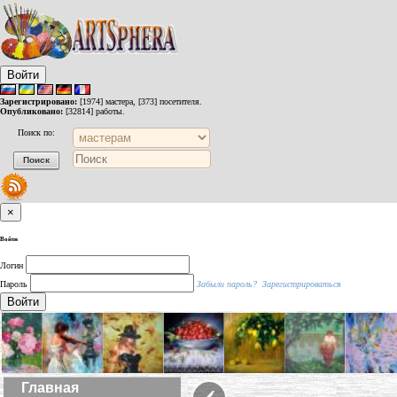
Войти
Зарегистрировано:
[1974] мастера, [373] посетителя.
Опубликовано:
[32814] работы.
Поиск по:
×
Войти
Логин
Пароль
Забыли пароль?
Зарегистрироваться
Войти
‹
Главная