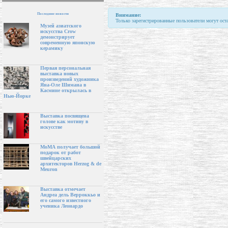
Последние новости
Внимание:
Только зарегистрированные пользователи могут ост
Музей азиатского
искусства Crow
демонстрирует
современную японскую
керамику
Первая персональная
выставка новых
произведений художника
Яна-Оле Шимана в
Касмине открылась в
Нью-Йорке
Выставка посвящена
голове как мотиву в
искусстве
МоМА получает большой
подарок от работ
швейцарских
архитекторов Herzog & de
Meuron
Выставка отмечает
Андреа дель Верроккьо и
его самого известного
ученика Леонардо