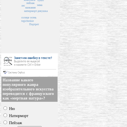
букет
пейзаж
зима
лес
названия
натюрморт
девушка
осень
солнце
tegicheskie
Портрет
Название какого
популярного жанра
изобразительного искусства
переводится с французского
как «мертвая натура»?
Ню
Натюрморт
Пейзаж