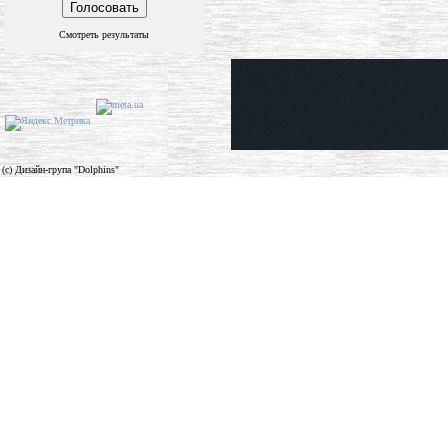
Смотреть результаты
(c) Дизайн-група "Dolphins"