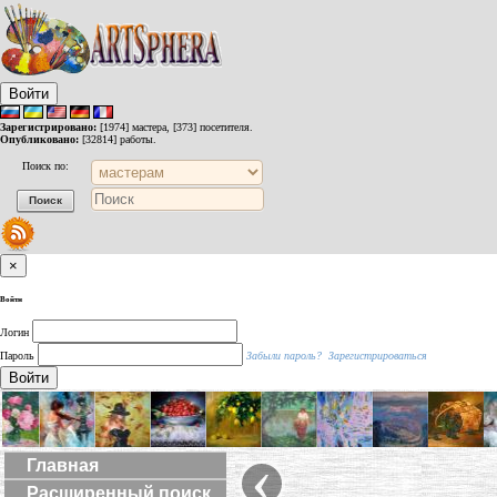
Войти
Зарегистрировано:
[1974] мастера, [373] посетителя.
Опубликовано:
[32814] работы.
Поиск по:
×
Войти
Логин
Пароль
Забыли пароль?
Зарегистрироваться
Войти
‹
Главная
Расширенный поиск