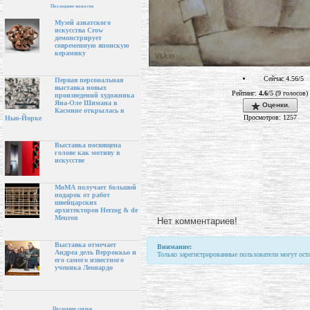
Последние новости
Музей азиатского
искусства Crow
демонстрирует
современную японскую
керамику
Сейчас 4.56/5
Первая персональная
выставка новых
Рейтинг:
4.6
/5 (9 голосов)
произведений художника
Яна-Оле Шимана в
Оценки.
Касмине открылась в
Просмотров: 1257
Нью-Йорке
Выставка посвящена
голове как мотиву в
искусстве
МоМА получает большой
подарок от работ
швейцарских
архитекторов Herzog & de
Meuron
Нет комментариев!
Выставка отмечает
Внимание:
Андреа дель Верроккьо и
Только зарегистрированные пользователи могут ост
его самого известного
ученика Леонардо
Последние статьи