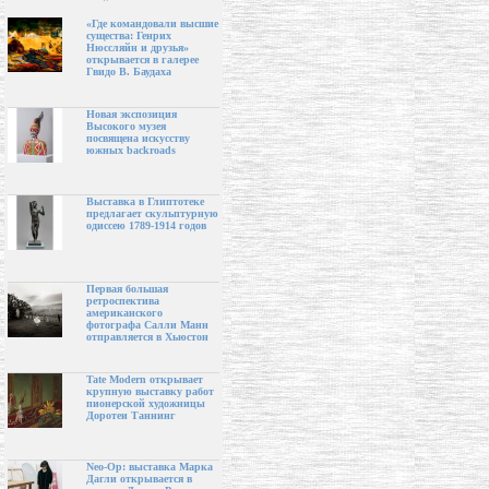
«Где командовали высшие
существа: Генрих
Нюссляйн и друзья»
открывается в галерее
Гвидо В. Баудаха
Новая экспозиция
Высокого музея
посвящена искусству
южных backroads
Выставка в Глиптотеке
предлагает скульптурную
одиссею 1789-1914 годов
Первая большая
ретроспектива
американского
фотографа Салли Манн
отправляется в Хьюстон
Tate Modern открывает
крупную выставку работ
пионерской художницы
Доротеи Таннинг
Neo-Op: выставка Марка
Дагли открывается в