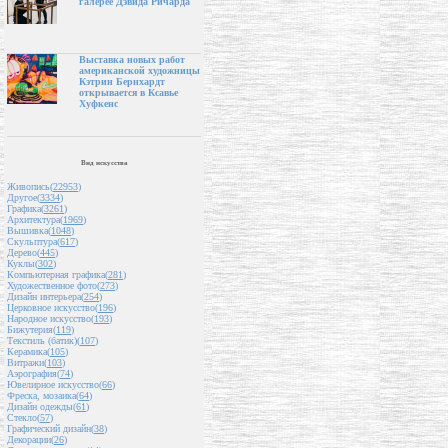
галерее Дэвида Ричарда
Выставка новых работ
американской художницы
Кэтрин Бернхардт
открывается в Ксавье
Хуфкенс
Вид искусства
Живопись(
22953
)
Другое(
3334
)
Графика(
3261
)
Архитектура(
1969
)
Вышивка(
1048
)
Скульптура(
617
)
Дерево(
445
)
Куклы(
302
)
Компьютерная графика(
281
)
Художественное фото(
273
)
Дизайн интерьера(
254
)
Церковное искусство(
196
)
Народное искусство(
193
)
Бижутерия(
119
)
Текстиль (батик)(
107
)
Керамика(
105
)
Витражи(
103
)
Аэрография(
74
)
Ювелирное искусство(
66
)
Фреска, мозаика(
64
)
Дизайн одежды(
61
)
Стекло(
57
)
Графический дизайн(
38
)
Декорации(
26
)