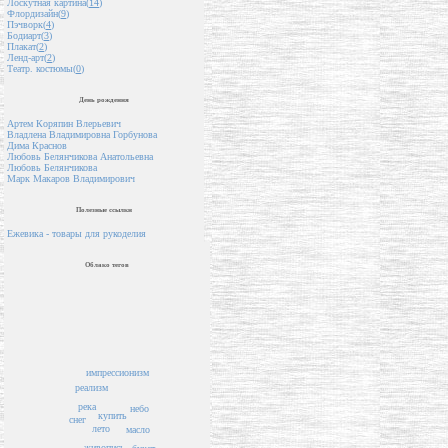
Лоскутная картина(
14
)
Флордизайн(
9
)
Пэчворк(
4
)
Бодиарт(
3
)
Плакат(
2
)
Ленд-арт(
2
)
Театр. костюмы(
0
)
День рождения
Артем Коряпин Влерьевич
Владлена Владимировна Горбунова
Дима Краснов
Любовь Белянчикова Анатольевна
Любовь Белянчикова
Марк Макаров Владимирович
Полезные ссылки
Ежевика - товары для рукоделия
Облако тегов
импрессионизм
реализм
река
небо
купить
снег
лето
масло
живопись