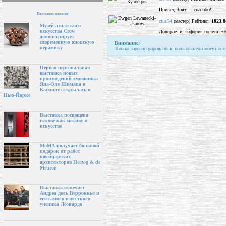
Привет, Зият! ...спасибо!
Последние новости
zius54
(мастер) Рейтинг:
1023.8
Музей азиатского
искусства Crow
Доверие..и, эйфория полёта..+
демонстрирует
современную японскую
Внимание:
керамику
Только зарегистрированные пользователи могут ост
Первая персональная
выставка новых
произведений художника
Яна-Оле Шимана в
Касмине открылась в
Нью-Йорке
Выставка посвящена
голове как мотиву в
искусстве
МоМА получает большой
подарок от работ
швейцарских
архитекторов Herzog & de
Meuron
Выставка отмечает
Андреа дель Верроккьо и
его самого известного
ученика Леонардо