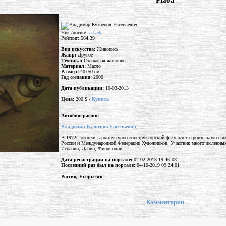
"Рыба"
Ник /логин/:
artvek
Рейтинг: 564.39
Вид искусства:
Живопись
Жанр:
Другое
Техника:
Станковая живопись
Материал:
Масло
Размер:
40x50 см
Год создания:
2000
Дата публикации:
10-03-2013
Цена:
200 $ -
Купить
Автобиография:
Владимир Кузнецов Евгеньевич
В 1972г. окончил архитектурно-конструкторский факультет строительного и
России и Международной Федерации Художников. Участник многочисленных в
Испании, Дании, Финляндии.
Дата регистрации на портале:
02-02-2013 19:46:03
Последний раз был на портале:
04-10-2019 09:24:01
Россия, Егорьевск
---
Комментарии