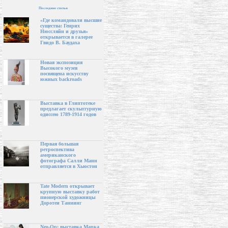
Последние статьи
«Где командовали высшие
существа: Генрих
Нюссляйн и друзья»
открывается в галерее
Гвидо В. Баудаха
Новая экспозиция
Высокого музея
посвящена искусству
южных backroads
Выставка в Глиптотеке
предлагает скульптурную
одиссею 1789-1914 годов
Первая большая
ретроспектива
американского
фотографа Салли Манн
отправляется в Хьюстон
Tate Modern открывает
крупную выставку работ
пионерской художницы
Доротеи Таннинг
Neo-Op: выставка Марка