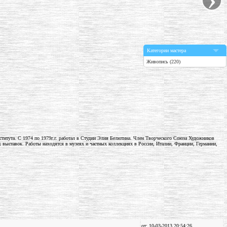
Категории мастера
Живопись (220)
нститута. С 1974 по 1979г.г. работал в Студии Элия Белютина. Член Творческого Союза Художников
ыставок. Работы находятся в музеях и частных коллекциях в России, Италии, Франции, Германии,
от: 10-03-2013 20:54:26