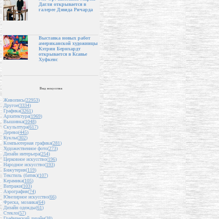
Дагли открывается в
галерее Дэвида Ричарда
Выставка новых работ
американской художницы
Кэтрин Бернхардт
открывается в Ксавье
Хуфкенс
Вид искусства
Живопись(
22953
)
Другое(
3334
)
Графика(
3261
)
Архитектура(
1969
)
Вышивка(
1048
)
Скульптура(
617
)
Дерево(
445
)
Куклы(
302
)
Компьютерная графика(
281
)
Художественное фото(
273
)
Дизайн интерьера(
254
)
Церковное искусство(
196
)
Народное искусство(
193
)
Бижутерия(
119
)
Текстиль (батик)(
107
)
Керамика(
105
)
Витражи(
103
)
Аэрография(
74
)
Ювелирное искусство(
66
)
Фреска, мозаика(
64
)
Дизайн одежды(
61
)
Стекло(
57
)
Графический дизайн(
38
)