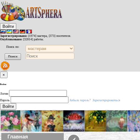
Войти
Зарегистрировано:
[1974] мастера, [373] посетителя.
Опубликовано:
[32814] работы.
Поиск по:
×
Войти
Логин
Пароль
Забыли пароль?
Зарегистрироваться
Войти
‹
Главная