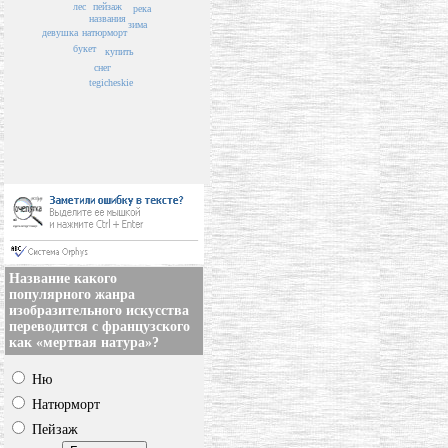
пейзаж
лес
река
названия
зима
натюрморт
девушка
букет
купить
снег
tegicheskie
Название какого
популярного жанра
изобразительного искусства
переводится с французского
как «мертвая натура»?
Ню
Натюрморт
Пейзаж