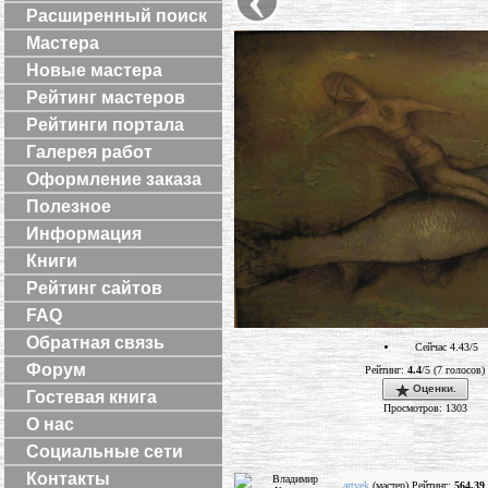
Расширенный поиск
Мастера
Новые мастера
Рейтинг мастеров
Рейтинги портала
Галерея работ
Оформление заказа
Полезное
Информация
Книги
Рейтинг сайтов
FAQ
Обратная связь
Сейчас 4.43/5
Форум
Рейтинг:
4.4
/5 (7 голосов)
Оценки.
Гостевая книга
Просмотров: 1303
О нас
Социальные сети
Контакты
artvek
(мастер) Рейтинг:
564.39