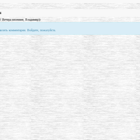
4
5! Вечера весенние, Владимир))
авлять комментарии. Войдите, пожалуйста.