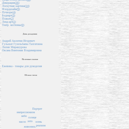
Декорации(
26
)
Лоскутная картина(
14
)
Флордизайн(
9
)
Пэчворк(
4
)
Бодиарт(
3
)
Плакат(
2
)
Ленд-арт(
2
)
Театр. костюмы(
0
)
День рождения
Андрей Аксютин Игоревич
Гульшат Гузельбаева Талгатовна
Лилия Мирашурова
Оксана Винтонив Владимировна
Полезные ссылки
Ежевика - товары для рукоделия
Облако тегов
Портрет
импрессионизм
небо
солнце
лето
осень
масло
реализм
живопись