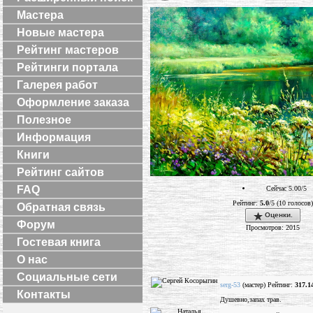
Мастера
Новые мастера
Рейтинг мастеров
Рейтинги портала
Галерея работ
Оформление заказа
Полезное
Информация
Книги
Рейтинг сайтов
FAQ
Сейчас 5.00/5
Рейтинг:
5.0
/5 (10 голосов)
Обратная связь
Оценки.
Форум
Просмотров: 2015
Гостевая книга
О нас
Социальные сети
serg-53
(мастер) Рейтинг:
317.1
Контакты
Душевно,запах трав.