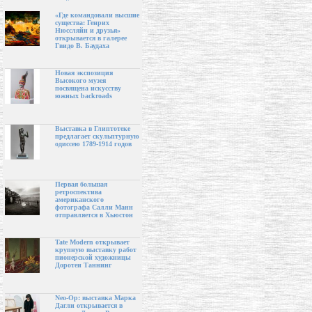
«Где командовали высшие
существа: Генрих
Нюссляйн и друзья»
открывается в галерее
Гвидо В. Баудаха
Новая экспозиция
Высокого музея
посвящена искусству
южных backroads
Выставка в Глиптотеке
предлагает скульптурную
одиссею 1789-1914 годов
Первая большая
ретроспектива
американского
фотографа Салли Манн
отправляется в Хьюстон
Tate Modern открывает
крупную выставку работ
пионерской художницы
Доротеи Таннинг
Neo-Op: выставка Марка
Дагли открывается в