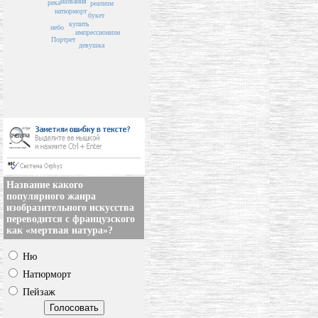
названия
река
реализм
натюрморт
букет
купить
небо
импрессионизм
Портрет
девушка
Название какого
популярного жанра
изобразительного искусства
переводится с французского
как «мертвая натура»?
Ню
Натюрморт
Пейзаж