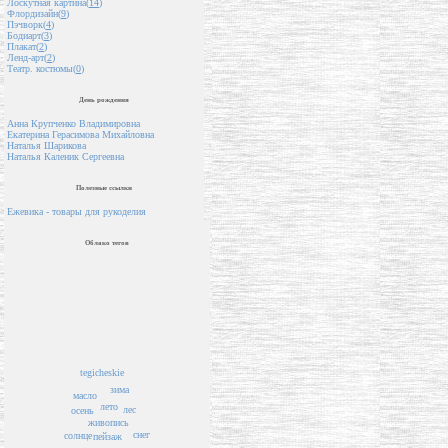
Лоскутная картина(
14
)
Флордизайн(
9
)
Пэчворк(
4
)
Бодиарт(
3
)
Плакат(
2
)
Ленд-арт(
2
)
Театр. костюмы(
0
)
День рождения
Анна Крупченко Владимировна
Екатерина Герасимова Михайловна
Наталья Шарикова
Наталья Каленик Сергеевна
Полезные ссылки
Ежевика - товары для рукоделия
Облако тегов
tegicheskie
зима
масло
лето
лес
осень
живопись
снег
солнце
пейзаж