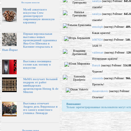
nataliya
(мастер) Рейтинг:
845.0
Последние новости
спасибо!
Музей азиатского
искусства Crow
nataliya
(мастер) Рейтинг:
845.0
демонстрирует
современную японскую
спасибо!
керамику
ermolspb
(мастер) Рейтинг:
489
Какая красота!
Первая персональная
выставка новых
lt987654
(мастер) Рейтинг:
540.
произведений художника
Яна-Оле Шимана в
ЗАМ !!!
Касмине открылась в
Нью-Йорке
valdemart
(мастер) Рейтинг:
120
Изумрудная красота!
Выставка посвящена
голове как мотиву в
Barsyk
(мастер) Рейтинг:
554.8
искусстве
Чудесно!
simonida
(мастер) Рейтинг:
966
МоМА получает большой
подарок от работ
Прелесть!
швейцарских
архитекторов Herzog & de
dusanvukovic
(мастер) Рейтинг:
Meuron
Oтлично!
Выставка отмечает
Внимание:
Андреа дель Верроккьо и
Только зарегистрированные пользователи могут ост
его самого известного
ученика Леонардо
Последние статьи