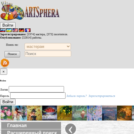
Войти
Зарегистрировано:
[1974] мастера, [373] посетителя.
Опубликовано:
[32814] работы.
Поиск по:
×
Войти
Логин
Пароль
Забыли пароль?
Зарегистрироваться
Войти
‹
Главная
Расширенный поиск