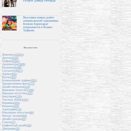
галерее Дэвида Ричарда
Выставка новых работ
американской художницы
Кэтрин Бернхардт
открывается в Ксавье
Хуфкенс
Вид искусства
Живопись(
22953
)
Другое(
3334
)
Графика(
3261
)
Архитектура(
1969
)
Вышивка(
1048
)
Скульптура(
617
)
Дерево(
445
)
Куклы(
302
)
Компьютерная графика(
281
)
Художественное фото(
273
)
Дизайн интерьера(
254
)
Церковное искусство(
196
)
Народное искусство(
193
)
Бижутерия(
119
)
Текстиль (батик)(
107
)
Керамика(
105
)
Витражи(
103
)
Аэрография(
74
)
Ювелирное искусство(
66
)
Фреска, мозаика(
64
)
Дизайн одежды(
61
)
Стекло(
57
)
Графический дизайн(
38
)
Декорации(
26
)