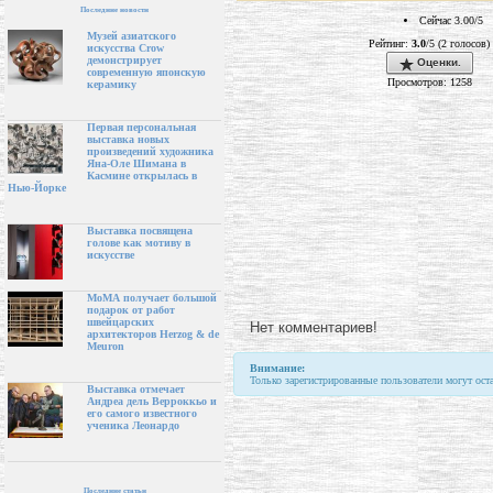
Последние новости
Сейчас 3.00/5
Музей азиатского
Рейтинг:
3.0
/5 (2 голосов)
искусства Crow
демонстрирует
Оценки.
современную японскую
Просмотров: 1258
керамику
Первая персональная
выставка новых
произведений художника
Яна-Оле Шимана в
Касмине открылась в
Нью-Йорке
Выставка посвящена
голове как мотиву в
искусстве
МоМА получает большой
подарок от работ
швейцарских
Нет комментариев!
архитекторов Herzog & de
Meuron
Внимание:
Только зарегистрированные пользователи могут ост
Выставка отмечает
Андреа дель Верроккьо и
его самого известного
ученика Леонардо
Последние статьи