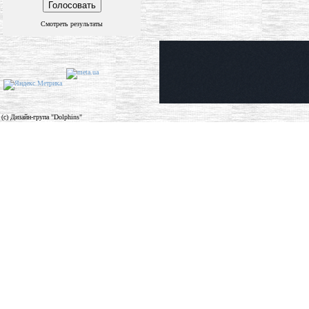
Смотреть результаты
(c) Дизайн-група "Dolphins"