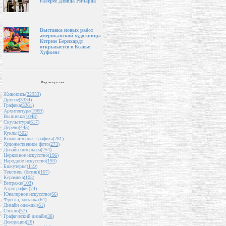
галерее Дэвида Ричарда
Выставка новых работ
американской художницы
Кэтрин Бернхардт
открывается в Ксавье
Хуфкенс
Вид искусства
Живопись(
22953
)
Другое(
3334
)
Графика(
3261
)
Архитектура(
1969
)
Вышивка(
1048
)
Скульптура(
617
)
Дерево(
445
)
Куклы(
302
)
Компьютерная графика(
281
)
Художественное фото(
273
)
Дизайн интерьера(
254
)
Церковное искусство(
196
)
Народное искусство(
193
)
Бижутерия(
119
)
Текстиль (батик)(
107
)
Керамика(
105
)
Витражи(
103
)
Аэрография(
74
)
Ювелирное искусство(
66
)
Фреска, мозаика(
64
)
Дизайн одежды(
61
)
Стекло(
57
)
Графический дизайн(
38
)
Декорации(
26
)