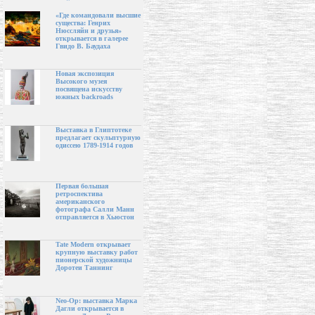
«Где командовали высшие
существа: Генрих
Нюссляйн и друзья»
открывается в галерее
Гвидо В. Баудаха
Новая экспозиция
Высокого музея
посвящена искусству
южных backroads
Выставка в Глиптотеке
предлагает скульптурную
одиссею 1789-1914 годов
Первая большая
ретроспектива
американского
фотографа Салли Манн
отправляется в Хьюстон
Tate Modern открывает
крупную выставку работ
пионерской художницы
Доротеи Таннинг
Neo-Op: выставка Марка
Дагли открывается в