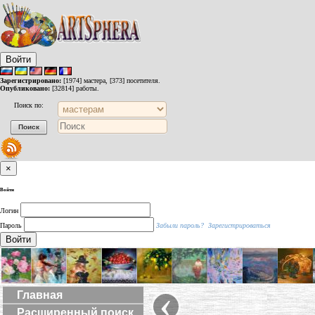
Войти
Зарегистрировано:
[1974] мастера, [373] посетителя.
Опубликовано:
[32814] работы.
Поиск по:
×
Войти
Логин
Пароль
Забыли пароль?
Зарегистрироваться
Войти
‹
Главная
Расширенный поиск