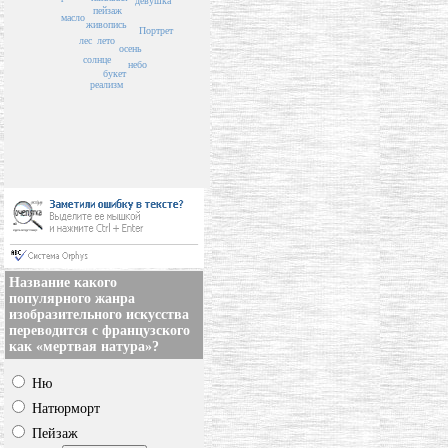
девушка
пейзаж
масло
живопись
Портрет
лето
лес
осень
солнце
небо
букет
реализм
Название какого
популярного жанра
изобразительного искусства
переводится с французского
как «мертвая натура»?
Ню
Натюрморт
Пейзаж