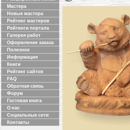
Мастера
Новые мастера
Рейтинг мастеров
Рейтинги портала
Галерея работ
Оформление заказа
Полезное
Информация
Книги
Рейтинг сайтов
FAQ
Обратная связь
Форум
Гостевая книга
О нас
Социальные сети
Контакты