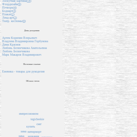
Лоскутная картина(
14
)
Флордизайн(
9
)
Пэчворк(
4
)
Бодиарт(
3
)
Плакат(
2
)
Ленд-арт(
2
)
Театр. костюмы(
0
)
День рождения
Артем Коряпин Влерьевич
Владлена Владимировна Горбунова
Дима Краснов
Любовь Белянчикова Анатольевна
Любовь Белянчикова
Марк Макаров Владимирович
Полезные ссылки
Ежевика - товары для рукоделия
Облако тегов
импрессионизм
tegicheskie
снег
купить
зима
натюрморт
река
названия